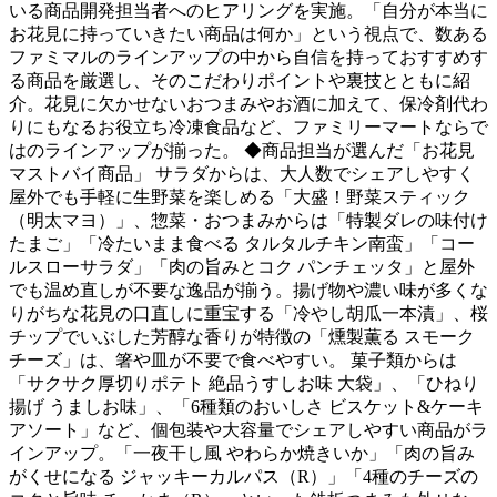
いる商品開発担当者へのヒアリングを実施。「自分が本当に
お花見に持っていきたい商品は何か」という視点で、数ある
ファミマルのラインアップの中から自信を持っておすすめす
る商品を厳選し、そのこだわりポイントや裏技とともに紹
介。花見に欠かせないおつまみやお酒に加えて、保冷剤代わ
りにもなるお役立ち冷凍食品など、ファミリーマートならで
はのラインアップが揃った。 ◆商品担当が選んだ「お花見
マストバイ商品」 サラダからは、大人数でシェアしやすく
屋外でも手軽に生野菜を楽しめる「大盛！野菜スティック
（明太マヨ）」、惣菜・おつまみからは「特製ダレの味付け
たまご」「冷たいまま食べる タルタルチキン南蛮」「コー
ルスローサラダ」「肉の旨みとコク パンチェッタ」と屋外
でも温め直しが不要な逸品が揃う。揚げ物や濃い味が多くな
りがちな花見の口直しに重宝する「冷やし胡瓜一本漬」、桜
チップでいぶした芳醇な香りが特徴の「燻製薫る スモーク
チーズ」は、箸や皿が不要で食べやすい。 菓子類からは
「サクサク厚切りポテト 絶品うすしお味 大袋」、「ひねり
揚げ うましお味」、「6種類のおいしさ ビスケット&ケーキ
アソート」など、個包装や大容量でシェアしやすい商品がラ
インアップ。「一夜干し風 やわらか焼きいか」「肉の旨み
がくせになる ジャッキーカルパス（R）」「4種のチーズの