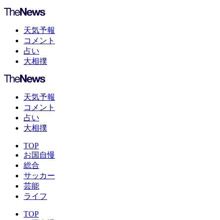
天気予報
コメント
占い
大相撲
天気予報
コメント
占い
大相撲
TOP
お国自慢
総合
サッカー
芸能
ライフ
TOP