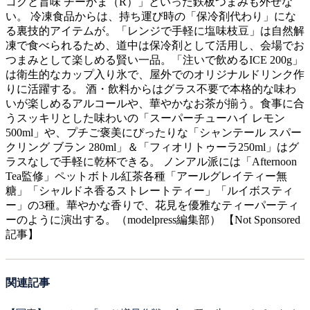
コクと旨味 チーかま（R）」といった鉄板つまみも外せな
い。 冷凍食品からは、持ち運び時の「保冷剤代わり」にな
る裏技的アイテムが。「レンジで手軽に塩味枝豆」は自然解
凍で食べられるため、道中は保冷剤として活用し、会場でお
つまみとして楽しめる賢い一品。「注いで飲めるICE 200g」
は衛生的なカップ入り氷で、屋外でのオリジナルドリンク作
りに活躍する。 酒・飲料からはグラス不要で本格的な味わ
いが楽しめるアルコールや、華やかなお茶が揃う。食事に合
うスッキリとした味わいの「スーパーチューハイ レモン
500ml」や、プチご褒美にぴったりな「シャンテール スパー
クリング ブラン 280ml」＆「フィオリトゥーラ250ml」はグ
ラスなしで手軽に乾杯できる。 ノンアル派には「Afternoon
Tea監修」ペットボトル紅茶各種「アールグレイティー無
糖」「シャルドネ香るストレートティー」「ルイボスティ
ー」の3種。華やかな香りで、花見を優雅なティーパーティ
ーのように演出する。（modelpress編集部） 【Not Sponsored
記事】
関連記事