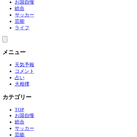
お国自慢
総合
サッカー
芸能
ライフ
メニュー
天気予報
コメント
占い
大相撲
カテゴリー
TOP
お国自慢
総合
サッカー
芸能