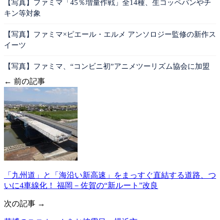
【写真】ファミマ「45％増量作戦」全14種、生コッペパンやチ
キン等対象
【写真】ファミマ×ピエール・エルメ アンソロジー監修の新作ス
イーツ
【写真】ファミマ、“コンビニ初”アニメツーリズム協会に加盟
← 前の記事
「九州道」と「海沿い新高速」をまっすぐ直結する道路、つ
いに4車線化！ 福岡－佐賀の“新ルート”改良
次の記事 →