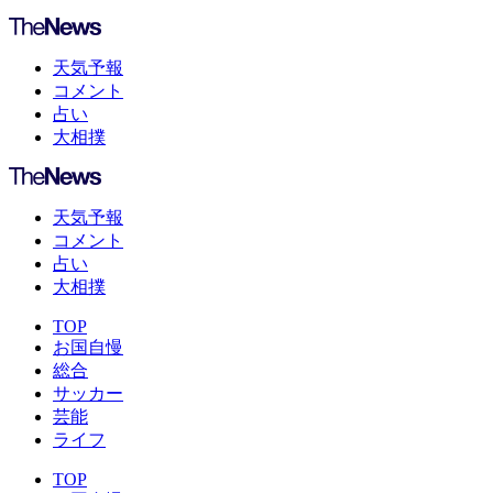
天気予報
コメント
占い
大相撲
天気予報
コメント
占い
大相撲
TOP
お国自慢
総合
サッカー
芸能
ライフ
TOP