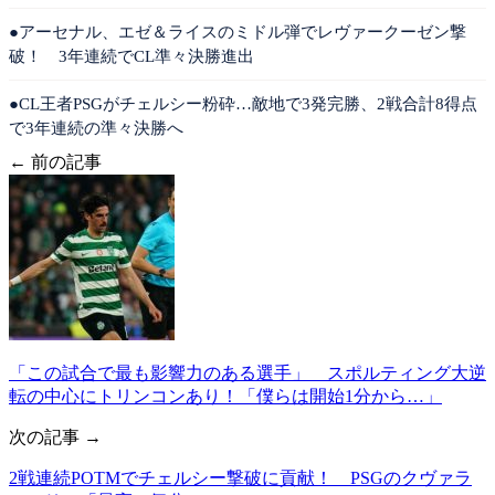
●アーセナル、エゼ＆ライスのミドル弾でレヴァークーゼン撃
破！ 3年連続でCL準々決勝進出
●CL王者PSGがチェルシー粉砕…敵地で3発完勝、2戦合計8得点
で3年連続の準々決勝へ
← 前の記事
「この試合で最も影響力のある選手」 スポルティング大逆
転の中心にトリンコンあり！「僕らは開始1分から…」
次の記事 →
2戦連続POTMでチェルシー撃破に貢献！ PSGのクヴァラ