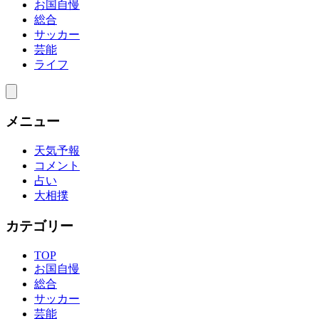
お国自慢
総合
サッカー
芸能
ライフ
メニュー
天気予報
コメント
占い
大相撲
カテゴリー
TOP
お国自慢
総合
サッカー
芸能