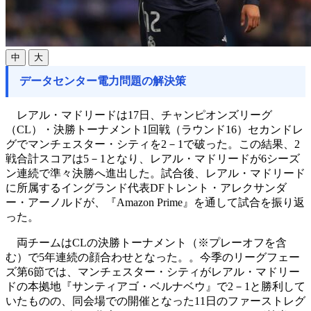
中
大
データセンター電力問題の解決策
レアル・マドリードは17日、チャンピオンズリーグ
（CL）・決勝トーナメント1回戦（ラウンド16）セカンドレ
グでマンチェスター・シティを2－1で破った。この結果、2
戦合計スコアは5－1となり、レアル・マドリードが6シーズ
ン連続で準々決勝へ進出した。試合後、レアル・マドリード
に所属するイングランド代表DFトレント・アレクサンダ
ー・アーノルドが、『Amazon Prime』を通して試合を振り返
った。
両チームはCLの決勝トーナメント（※プレーオフを含
む）で5年連続の顔合わせとなった。。今季のリーグフェー
ズ第6節では、マンチェスター・シティがレアル・マドリー
ドの本拠地『サンティアゴ・ベルナベウ』で2－1と勝利して
いたものの、同会場での開催となった11日のファーストレグ