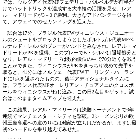
では、ウルグアイ代表MFフェデリコ・バルベルデが前半だ
けでハットトリックを達成する大車輪の活躍を見せ、レア
ル・マドリードが3－0で勝利。大きなアドバンテージを得
て、アウェイでのセカンドレグを迎えた。
試合は17分、ブラジル代表FWヴィニシウス・ジュニオー
ルのシュートをブロックしようとしたポルトガル代表MFベ
ルナルド・シルバのプレーがハンドとみなされ、レアル・マ
ドリードがPKを獲得。このプレーでB・シルバは退場処分と
なり、レアル・マドリードは数的優位の中で70分近くを戦う
ことができた。ヴィニシウスがPKをきっちり決めて先手を
取ると、41分にはノルウェー代表FWアーリング・ハーラン
ドに1点を返されたものの、後半アディショナルタイムに
は、フランス代表MFオーレリアン・チュアメニのクロスボ
ールをヴィニシウスがねじ込み、この日2点目をゲット。試
合はこのままタイムアップを迎えた。
この結果、レアル・マドリードは決勝トーナメントで3年
連続でマンチェスター・シティを撃破。2シーズンぶりの欧
州王座奪還への道のりには難敵が立ちはだかるが、まずは最
初のハードルを乗り越えてみせた。