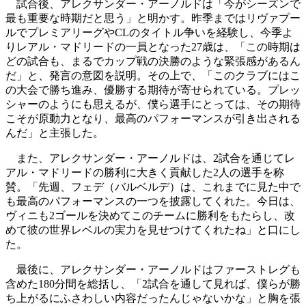
試合後、アレクサンダー・アーノルドは「今がシーズンで
最も重要な時期だと思う」と明かす。昨季まではリヴァプー
ルでプレミアリーグやCLのタイトル争いを経験し、今季よ
りレアル・マドリードの一員となった27歳は、「この時期は
どの試合も、まるでカップ戦の決勝のような緊張感があるん
だ」と、発言の意図を説明。その上で、「このクラブにはこ
の大会で勝ち進み、優勝する期待が寄せられている。プレッ
シャーのようにも思えるが、僕ら選手にとっては、その期待
こそが原動力となり、最高のパフォーマンスが引き出される
んだ」と主張した。
また、アレクサンダー・アーノルドは、2試合を通じてレ
アル・マドリードの勝利に大きく貢献した2人の選手を称
賛。「先週、フェデ（バルベルデ）は、これまでに見た中で
も最高のパフォーマンスの一つを披露してくれた。今日は、
ヴィニも2ゴールを決めてこのチームに勝利をもたらし、改
めて彼の世界レベルの実力を見せつけてくれたね」と口にし
た。
最後に、アレクサンダー・アーノルドはファーストレグも
含めた180分間を総括し、「2試合を通して見れば、僕らが勝
ち上がるにふさわしい内容だったんじゃないかな」と胸を張