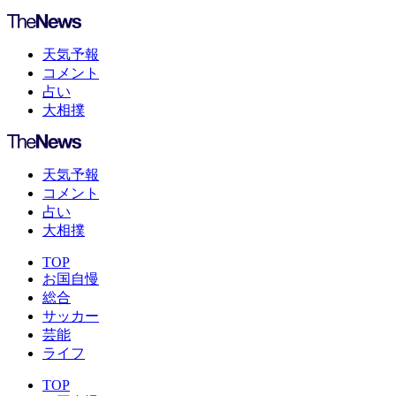
天気予報
コメント
占い
大相撲
天気予報
コメント
占い
大相撲
TOP
お国自慢
総合
サッカー
芸能
ライフ
TOP