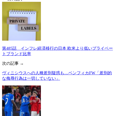
第485話 インフレ経済移行の日本 欧米より低いプライベー
トブランド比率
次の記事 →
ヴィニシウスへの人種差別疑惑も…ベンフィカFW「差別的
な侮辱行為は一切していない」