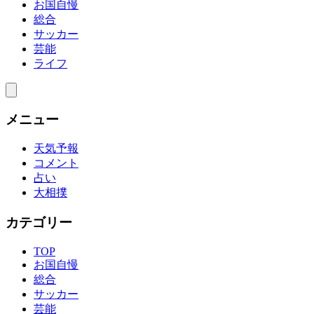
お国自慢
総合
サッカー
芸能
ライフ
メニュー
天気予報
コメント
占い
大相撲
カテゴリー
TOP
お国自慢
総合
サッカー
芸能