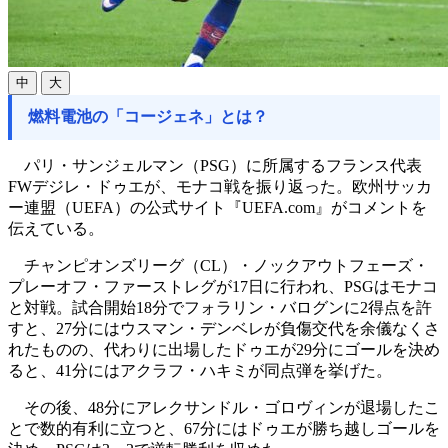
中
大
燃料電池の「コージェネ」とは？
パリ・サンジェルマン（PSG）に所属するフランス代表
FWデジレ・ドゥエが、モナコ戦を振り返った。欧州サッカ
ー連盟（UEFA）の公式サイト『UEFA.com』がコメントを
伝えている。
チャンピオンズリーグ（CL）・ノックアウトフェーズ・
プレーオフ・ファーストレグが17日に行われ、PSGはモナコ
と対戦。試合開始18分でフォラリン・バログンに2得点を許
すと、27分にはウスマン・デンベレが負傷交代を余儀なくさ
れたものの、代わりに出場したドゥエが29分にゴールを決め
ると、41分にはアクラフ・ハキミが同点弾を挙げた。
その後、48分にアレクサンドル・ゴロヴィンが退場したこ
とで数的有利に立つと、67分にはドゥエが勝ち越しゴールを