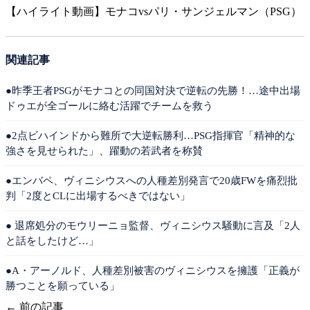
【ハイライト動画】モナコvsパリ・サンジェルマン（PSG）
関連記事
●昨季王者PSGがモナコとの同国対決で逆転の先勝！…途中出場
ドゥエが全ゴールに絡む活躍でチームを救う
●2点ビハインドから難所で大逆転勝利…PSG指揮官「精神的な
強さを見せられた」、躍動の若武者を称賛
●エンバペ、ヴィニシウスへの人種差別発言で20歳FWを痛烈批
判「2度とCLに出場するべきではない」
● 退席処分のモウリーニョ監督、ヴィニシウス騒動に言及「2人
と話をしたけど…」
●A・アーノルド、人種差別被害のヴィニシウスを擁護「正義が
勝つことを願っている」
← 前の記事