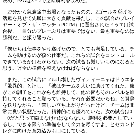
決め、PSGは3－2で逆転勝利を収めた。
27分から急遽途中出場となったものの、2ゴールを挙げる
活躍を見せて先勝に大きく貢献を果たし、この試合のプレイ
ヤー・オブ・ザ・マッチ（POTM）に選出されたドゥエは試
合後、「自分のプレーぶりは重要ではない。最も重要なのは
勝利だ」と振り返った。
「僕たちは仕事をやり遂げたので、とても満足している。チ
ームを助けるのが僕の仕事だ。これらの試合をコントロール
できているかはわからない。次の試合も厳しいものになると
思う。万全の準備を整えなければならない」
また、この試合にフル出場したヴィティーニャはドゥエを
「驚異的」と評し、「彼はチームを大いに助けてくれた。彼
がこの調子をこれからも維持して、他の皆もそのレベルを維
持してくれること願っている。それが必要だからね」と賛辞
を送りながら、「苦しい立ち上がりだったけど、チームは非
常に良い状態だった。精神的にも優れていた。次の試合は0
－0だと思って臨まなければならない。勝利を必要としてい
るし、できる限りの準備をして全力を尽くすよ」とセカンド
レグに向けた意気込みも口にしている。