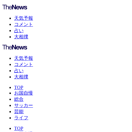
天気予報
コメント
占い
大相撲
天気予報
コメント
占い
大相撲
TOP
お国自慢
総合
サッカー
芸能
ライフ
TOP