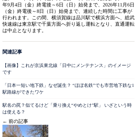
年9月4日（金）終電後～6日（日）始発まで、2026年11月6日
（金）終電後～8日（日）始発まで、連続した時間に工事が
行われます。この間、横須賀線は品川駅で横浜方面へ、総武
快速線は東京駅で千葉方面へ折り返し運転となり、直通運転
は中止となります。
関連記事
【画像】これが京浜東北線「日中にメンテナンス」のイメージ
です
「日本一短い地下鉄」なぜ誕生？ “ほぼ名鉄”でも市営地下鉄な1
駅路線ができたワケ
駅名の罠？似てるけど「乗り換え“やめとけ”駅」 いざという時
は使える？
← 前の記事