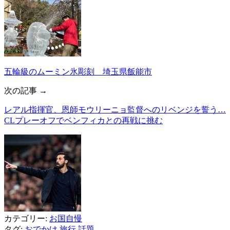
五輪級のムーミン氷彫刻 埼玉県飯能市
次の記事 →
レアル指揮官、恩師モウリーニョ監督へのリベンジを誓う…
CLプレーオフでベンフィカとの再戦に挑む
カテゴリー:
お国自慢
タグ:
おでかけ
旅行
話題