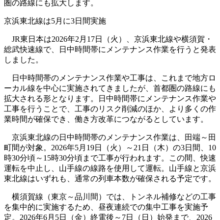
圏の路線にも拡大します。
京浜東北線は5月に3日間実施
JR東日本は2026年2月17日（火）、京浜東北線や横須賀・
総武快速線で、日中時間帯にメンテナンス作業を行うと発表
しました。
日中時間帯のメンテナンス作業や工事は、これまで地方ロ
ーカル線を中心に実施されてきましたが、首都圏の路線にも
拡大される形となります。日中時間帯にメンテナンス作業や
工事を行うことで、工事のリスク削減のほか、より多くの作
業時間が確保でき、働き方改革につながるとしています。
京浜東北線の日中時間帯のメンテナンス作業は、田端～田
町間が対象。2026年5月19日（火）～21日（木）の3日間、10
時30分頃～15時30分頃まで工事が行われます。この間、快速
運転を中止し、山手線の線路を使用して運転。山手線と京浜
東北線はいずれも、通常の列車本数が確保される予定です。
横須賀線（東京～品川間）では、トンネル補修などの工事
を集中的に実施するため、昼夜連続での集中工事を実施予
定。2026年6月5日（金）終電後～7日（日）始発まで、2026