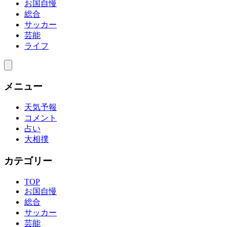
お国自慢
総合
サッカー
芸能
ライフ
メニュー
天気予報
コメント
占い
大相撲
カテゴリー
TOP
お国自慢
総合
サッカー
芸能