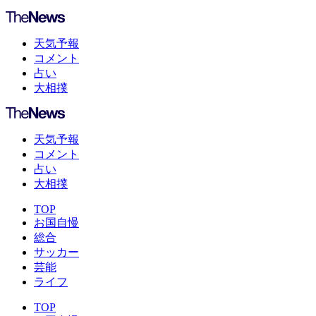
天気予報
コメント
占い
大相撲
天気予報
コメント
占い
大相撲
TOP
お国自慢
総合
サッカー
芸能
ライフ
TOP