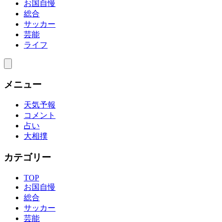
お国自慢
総合
サッカー
芸能
ライフ
メニュー
天気予報
コメント
占い
大相撲
カテゴリー
TOP
お国自慢
総合
サッカー
芸能