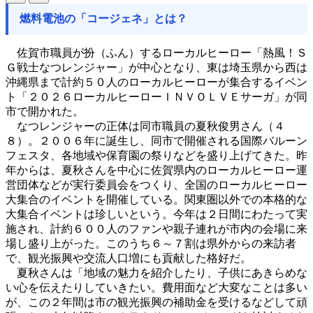
燃料電池の「コージェネ」とは？
佐賀市職員が扮（ふん）するローカルヒーロー「熱風！Ｓ
Ｇ戦士なつレンジャー」が中心となり、東は埼玉県から西は
沖縄県まで計約５０人のローカルヒーローが集合するイベン
ト「２０２６ローカルヒーローＩＮＶＯＬＶＥサーガ」が同
市で開かれた。
なつレンジャーの正体は同市職員の夏秋俊男さん（４
８）。２００６年に誕生し、同市で開催される国際バルーン
フェスタ、各地域や保育園の祭りなどを盛り上げてきた。昨
年からは、夏秋さんを中心に佐賀県内のローカルヒーロー運
営団体などが実行委員会をつくり、全国のローカルヒーロー
大集合のイベントを開催している。関東圏以外での本格的な
大集合イベントは珍しいという。今年は２日間にわたって実
施され、計約６００人のファンや親子連れが市内の会場に来
場し盛り上がった。このうち６～７割は県外からの来訪者
で、観光振興や交流人口増にも貢献した格好だ。
夏秋さんは「地域の魅力を紹介したり、子供にあきらめな
い心を伝えたりしていきたい。費用面など大変なことは多い
が、この２年間は市の観光振興の補助金を受けるなどして頑