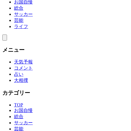
お国自慢
総合
サッカー
芸能
ライフ
メニュー
天気予報
コメント
占い
大相撲
カテゴリー
TOP
お国自慢
総合
サッカー
芸能