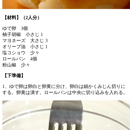
【材料】（2人分）
ゆで卵 3個
柚子胡椒 小さじ 1
マヨネーズ 大さじ 3
オリーブ油 小さじ 1
塩コショウ 少々
ロールパン 4個
粉山椒 少々
【下準備】
1、ゆで卵は卵白と卵黄に分け、卵白は細かくみじん切りに
する。卵黄は潰す。ロールパンは中央に切り込みを入れる。