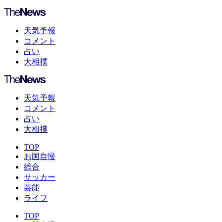
天気予報
コメント
占い
大相撲
天気予報
コメント
占い
大相撲
TOP
お国自慢
総合
サッカー
芸能
ライフ
TOP