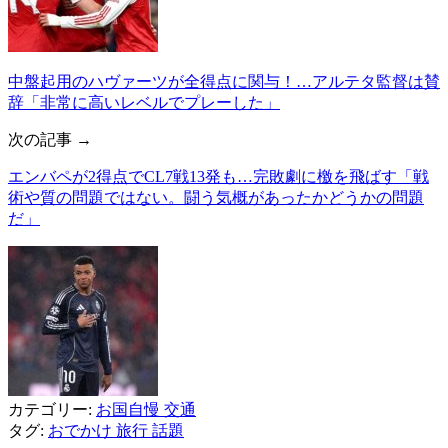
中盤起用のハヴァーツが全得点に関与！…アルテタ監督は賛
辞「非常に高いレベルでプレーした」
次の記事 →
エンバペが2得点でCL7戦13発も…完敗劇に檄を飛ばす「戦
術や質の問題ではない。闘う気概があったかどうかの問題
だ」
カテゴリー:
お国自慢
交通
タグ:
おでかけ
旅行
話題