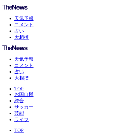
天気予報
コメント
占い
大相撲
天気予報
コメント
占い
大相撲
TOP
お国自慢
総合
サッカー
芸能
ライフ
TOP