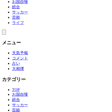
お国自慢
総合
サッカー
芸能
ライフ
メニュー
天気予報
コメント
占い
大相撲
カテゴリー
TOP
お国自慢
総合
サッカー
芸能