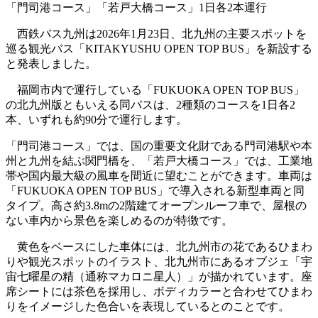
「門司港コース」「若戸大橋コース」1日各2本運行
西鉄バス九州は2026年1月23日、北九州の主要スポットを
巡る観光バス「KITAKYUSHU OPEN TOP BUS」を新設する
と発表しました。
福岡市内で運行している「FUKUOKA OPEN TOP BUS」
の北九州版ともいえる同バスは、2種類のコースを1日各2
本、いずれも約90分で運行します。
「門司港コース」では、国の重要文化財である門司港駅や本
州と九州を結ぶ関門橋を、「若戸大橋コース」では、工業地
帯や国内最大級の風車を間近に望むことができます。車両は
「FUKUOKA OPEN TOP BUS」で導入される新型車両と同
タイプ。高さ約3.8mの2階建てオープンルーフ車で、屋根の
ない車内から景色を楽しめるのが特徴です。
黄色をベースにした車体には、北九州市の花であるひまわ
りや観光スポットのイラスト、北九州市にあるオブジェ「宇
宙七曜星の精（通称マカロニ星人）」が描かれています。座
席シートには茶色を採用し、ボディカラーと合わせてひまわ
りをイメージした色合いを表現しているとのことです。