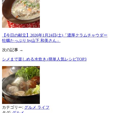
【今日の献立】2026年1月24日(土)「濃厚クラムチャウダー
牡蠣たっぷり by山下 和美さん」
次の記事 →
シメまで楽しめる水炊き♪簡単人気レシピTOP3
カテゴリー:
グルメ
ライフ
タグ:
グルメ