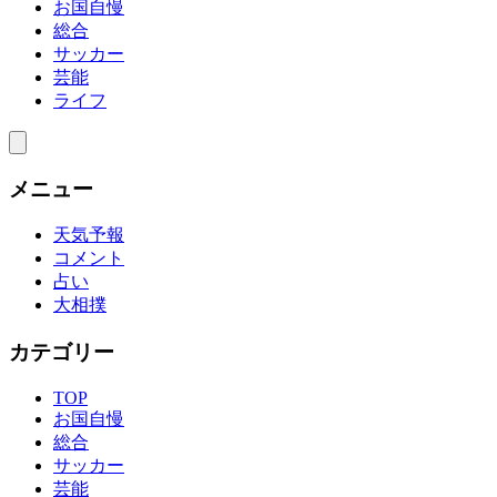
お国自慢
総合
サッカー
芸能
ライフ
メニュー
天気予報
コメント
占い
大相撲
カテゴリー
TOP
お国自慢
総合
サッカー
芸能