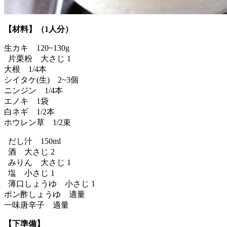
【材料】（1人分）
生カキ 120~130g
片栗粉 大さじ 1
大根 1/4本
シイタケ(生) 2~3個
ニンジン 1/4本
エノキ 1袋
白ネギ 1/2本
ホウレン草 1/2束
だし汁 150ml
酒 大さじ 2
みりん 大さじ 1
塩 小さじ 1
薄口しょうゆ 小さじ 1
ポン酢しょうゆ 適量
一味唐辛子 適量
【下準備】