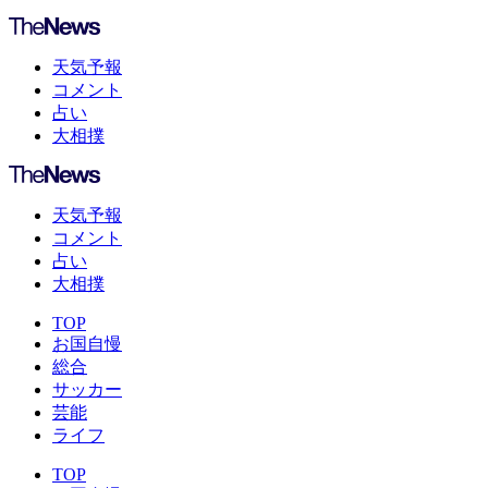
天気予報
コメント
占い
大相撲
天気予報
コメント
占い
大相撲
TOP
お国自慢
総合
サッカー
芸能
ライフ
TOP