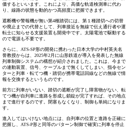
価するといいます。これにより、高価な軌道検測車に代わ
り、線路の状態を動的かつ高頻度に把握できます。
遮断機や警報機が無い第4種踏切には、第１種踏切への切替
や廃止までの代替として、列車接近を無線で伝え通行者や運
転士に知らせる支援装置も開発中です。太陽電池で駆動する
ので電源も不要です。
さらに、ATS-SP形の開発に携わった日本大学の中村英夫名
誉教授からは、2025年2月に山形鉄道が導入を発表した無線
列車制御システムの構想が紹介されました。これは、今まで
の連動装置、信号、ケーブルまで無くしてしまい、指令セン
ターと列車・転てつ機・踏切が携帯電話回線などの無線で情
報を交換するというものです。
前方に列車がいない、踏切の遮断が完了し障害物がない、転
てつ機が自列車に進路を形成し鎖錠が完了すれば、その地点
まで進行するのです。閉塞もなくなり、制御も単純になりま
す。
進入してはいけない地点には、自列車の位置と進路を正確に
把握し、ATS-P形と同等のパターン制御で確実に列車を停止