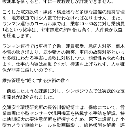
検測車を借りると、年に一度程度しか計測できません。
こうした電気設備・線路・構造物など多様な設備の維持管理
を、地方鉄道では少人数で行わなければなりません。また、
ワンマン運行のローカル線では、乗客20～30名に対し乗務員
1名という比率は、都市鉄道の約50倍も高く、人件費が収益
を圧迫します。
ワンマン運行では車椅子介助、運賃収受、急病人対応、倒木
や雪の吹き溜まり、鹿や猪との衝突、車両の故障対応といっ
た多岐にわたる事案に柔軟に対応しつつ、頑健性も求められ
ます。仕事の内容は高度ですが、待遇を上げられず、人材確
保が非常に厳しいのです。
維持管理を“軽く”する技術の数々
前述したような課題に対し、シンポジウムでは実践的な技
術開発が紹介されました。
交通安全環境研究所の長谷川智紀博士は、保線について、営
業車両に小型センサーや汎用機器を搭載する手法を解説。特
に軌間拡大の要注意箇所を把握するため、床下に設置した小
型カメラで車輪とレールを動画撮影し、線路状態を解析・評