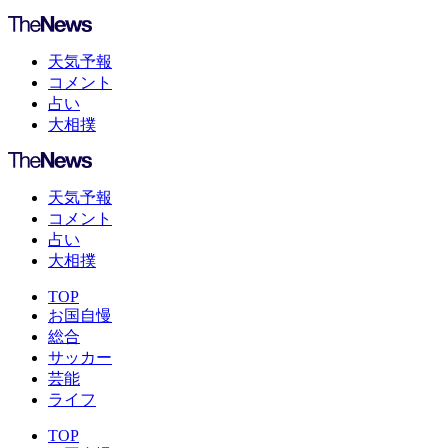
天気予報
コメント
占い
大相撲
天気予報
コメント
占い
大相撲
TOP
お国自慢
総合
サッカー
芸能
ライフ
TOP