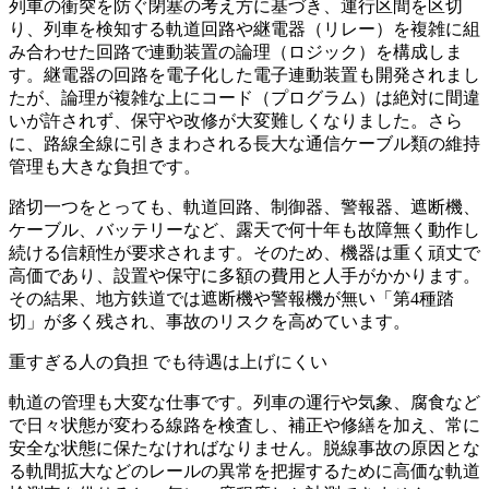
列車の衝突を防ぐ閉塞の考え方に基づき、運行区間を区切
り、列車を検知する軌道回路や継電器（リレー）を複雑に組
み合わせた回路で連動装置の論理（ロジック）を構成しま
す。継電器の回路を電子化した電子連動装置も開発されまし
たが、論理が複雑な上にコード（プログラム）は絶対に間違
いが許されず、保守や改修が大変難しくなりました。さら
に、路線全線に引きまわされる長大な通信ケーブル類の維持
管理も大きな負担です。
踏切一つをとっても、軌道回路、制御器、警報器、遮断機、
ケーブル、バッテリーなど、露天で何十年も故障無く動作し
続ける信頼性が要求されます。そのため、機器は重く頑丈で
高価であり、設置や保守に多額の費用と人手がかかります。
その結果、地方鉄道では遮断機や警報機が無い「第4種踏
切」が多く残され、事故のリスクを高めています。
重すぎる人の負担 でも待遇は上げにくい
軌道の管理も大変な仕事です。列車の運行や気象、腐食など
で日々状態が変わる線路を検査し、補正や修繕を加え、常に
安全な状態に保たなければなりません。脱線事故の原因とな
る軌間拡大などのレールの異常を把握するために高価な軌道