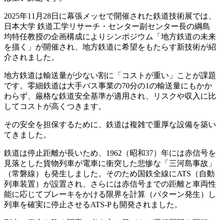
2025年11月28日に幕張メッセで開催された鉄道技術展では、
日本大学 鉄道工学リサーチ・センター副センター長の綱島
均特任教授の企画構成によりシンポジウム「地方鉄道の未来
を描く」が開催され、地方鉄道に希望をもたらす新技術が紹
介されました。
地方鉄道は輸送量が少ない割に「コストが重い」ことが課題
です。零細鉄道は大手バス事業の70分の1の輸送量にもかか
わらず、厳格な鉄道安全基準が適用され、リスクや収入に比
してコストが高くつきます。
その安全を担保するために、鉄道は複雑で重厚な設備を築い
てきました。
鉄道は停止距離が長いため、1962（昭和37）年には赤信号を
見落とした貨物列車が電車に衝突した悲惨な「三河島事故」
（常磐線）も発生しました。そのため国鉄全線にATS（自動
列車装置）が設置され、さらには赤信号までの距離と車両性
能に応じてブレーキをかける限界を計算（パターン発生）し
列車を確実に停止させるATS-Pも開発されました。