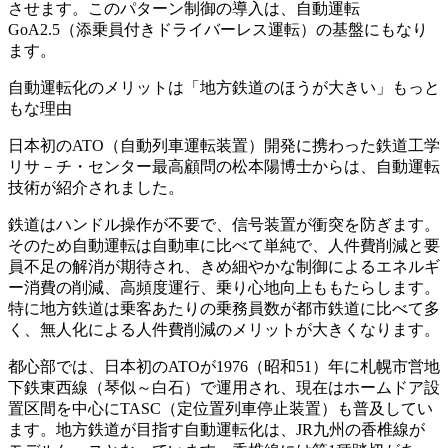
させます。このパターン制御の導入は、自動運転
GoA2.5（添乗員付きドライバーレス運転）の基盤にもなり
ます。
自動運転化のメリットは「地方鉄道のほうが大きい」もっと
もな理由
日本初のATO（自動列車運転装置）開発に携わった鉄道工学
リサ－チ・センター最高顧問の松本陽博士からは、自動運転
技術が紹介されました。
鉄道はハンドル操作が不要で、信号装置が衝突を防ぎます。
そのため自動運転は自動車に比べて単純で、人件費削減と要
員不足の解消が期待され、きめ細やかな制御によるエネルギ
ー消費の削減、高頻度運行、乗り心地向上ももたらします。
特に地方鉄道は乗客あたりの乗務員数が都市鉄道に比べて多
く、無人化による人件費削減のメリットが大きくなります。
都心部では、日本初のATOが1976（昭和51）年に札幌市営地
下鉄東西線（琴似～白石）で運用され、現在はホームドア設
置区間を中心にTASC（定位置列車停止装置）も普及してい
ます。地方鉄道が目指す自動運転化は、JR九州の香椎線が