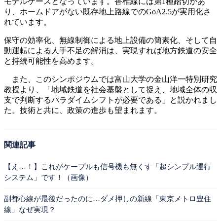
モデルケースとなっています。香椎線には第1種踏切があ
り、ホームドアがない既存地上路線でのGoA2.5が実用化さ
れています。
保守の効率化、無線制御による地上設備の簡素化、そして自
動運転による人手不足の解消は、実現すれば地方鉄道の安全
と持続可能性を高めます。
また、このシンポジウムでは富山大学の金山洋一特別研究
教授より、「地域鉄道を社会基盤として捉え、地域全体の収
支で判断するパラダイムシフトが必要である」と説かれまし
た。技術と共に、政策の進歩も望まれます。
関連記事
【え…！】これがケーブルも信号機も無くす「超シンプル運行
システム」です！（画像）
副都心線が最後だったのに…ダメ押しの新線「東京メトロ豊住
線」なぜ実現？