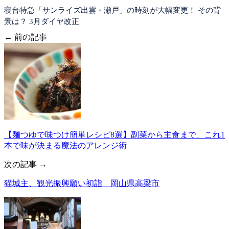
寝台特急「サンライズ出雲・瀬戸」の時刻が大幅変更！ その背
景は？ 3月ダイヤ改正
← 前の記事
【麺つゆで味つけ簡単レシピ8選】副菜から主食まで、これ1
本で味が決まる魔法のアレンジ術
次の記事 →
猫城主、観光振興願い初詣 岡山県高梁市