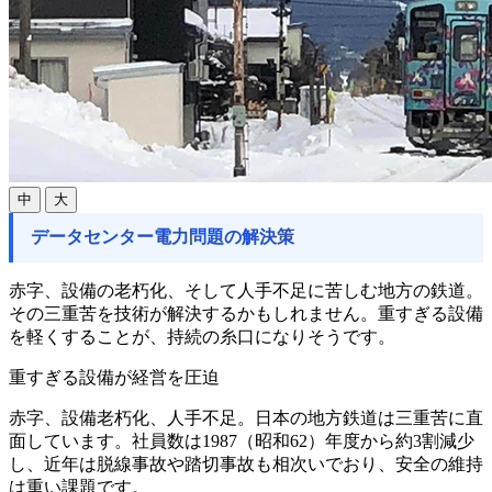
中
大
データセンター電力問題の解決策
赤字、設備の老朽化、そして人手不足に苦しむ地方の鉄道。
その三重苦を技術が解決するかもしれません。重すぎる設備
を軽くすることが、持続の糸口になりそうです。
重すぎる設備が経営を圧迫
赤字、設備老朽化、人手不足。日本の地方鉄道は三重苦に直
面しています。社員数は1987（昭和62）年度から約3割減少
し、近年は脱線事故や踏切事故も相次いでおり、安全の維持
は重い課題です。