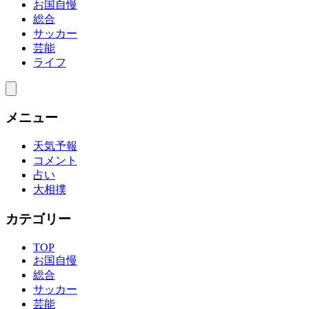
お国自慢
総合
サッカー
芸能
ライフ
メニュー
天気予報
コメント
占い
大相撲
カテゴリー
TOP
お国自慢
総合
サッカー
芸能