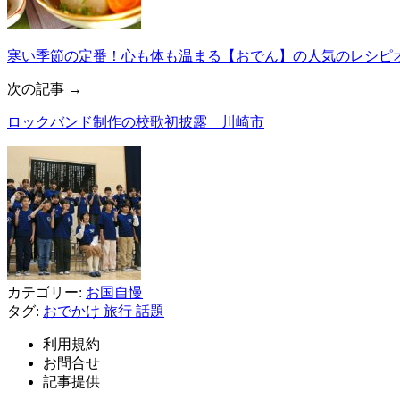
寒い季節の定番！心も体も温まる【おでん】の人気のレシピオ
次の記事 →
ロックバンド制作の校歌初披露 川崎市
カテゴリー:
お国自慢
タグ:
おでかけ
旅行
話題
利用規約
お問合せ
記事提供