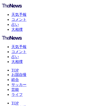
天気予報
コメント
占い
大相撲
天気予報
コメント
占い
大相撲
TOP
お国自慢
総合
サッカー
芸能
ライフ
TOP