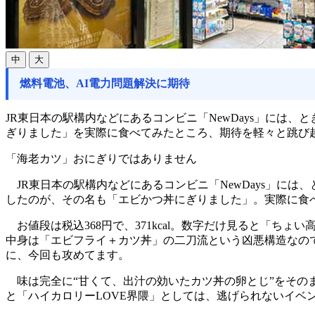
中
大
燃料電池、AI電力問題解決に期待
JR東日本の駅構内などにあるコンビニ「NewDays」には
ぎりました」を実際に食べてみたところ、期待を軽々と跳び
「海老カツ」おにぎりではありません
JR東日本の駅構内などにあるコンビニ「NewDays」には
したのが、その名も「エビかつ丼にぎりました」。実際に食
お値段は税込368円で、371kcal。数字だけ見ると「ち
中身は「エビフライ＋カツ丼」の二刀流という凶悪構造なの
に、今回も攻めてます。
味は完全に“甘くて、出汁の効いたカツ丼の卵とじ”をその
と「ハイカロリーLOVE界隈」としては、逃げられないイベ