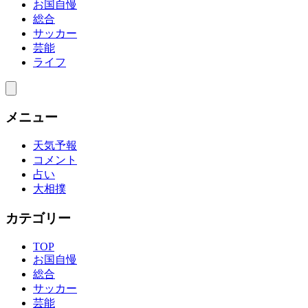
お国自慢
総合
サッカー
芸能
ライフ
メニュー
天気予報
コメント
占い
大相撲
カテゴリー
TOP
お国自慢
総合
サッカー
芸能