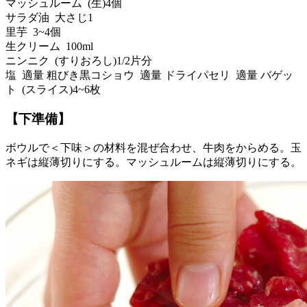
マッシュルーム (生)4個
サラダ油 大さじ1
里芋 3~4個
生クリーム 100ml
ニンニク (すりおろし)1/2片分
塩 適量 粗びき黒コショウ 適量 ドライパセリ 適量 バゲッ
ト (スライス)4~6枚
【下準備】
ボウルで＜下味＞の材料を混ぜ合わせ、牛肉をからめる。玉
ネギは縦薄切りにする。マッシュルームは縦薄切りにする。