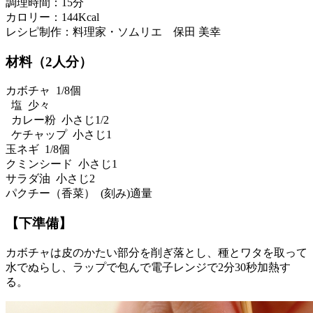
調理時間：15分
カロリー：144Kcal
レシピ制作：料理家・ソムリエ 保田 美幸
材料（2人分）
カボチャ 1/8個
塩 少々
カレー粉 小さじ1/2
ケチャップ 小さじ1
玉ネギ 1/8個
クミンシード 小さじ1
サラダ油 小さじ2
パクチー（香菜） (刻み)適量
【下準備】
カボチャは皮のかたい部分を削ぎ落とし、種とワタを取って
水でぬらし、ラップで包んで電子レンジで2分30秒加熱す
る。