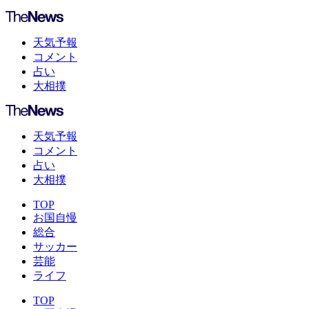
天気予報
コメント
占い
大相撲
天気予報
コメント
占い
大相撲
TOP
お国自慢
総合
サッカー
芸能
ライフ
TOP