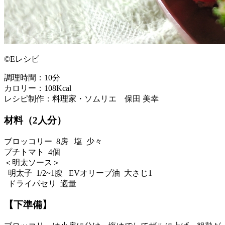
©Eレシピ
調理時間：10分
カロリー：108Kcal
レシピ制作：料理家・ソムリエ 保田 美幸
材料（2人分）
ブロッコリー 8房 塩 少々
プチトマト 4個
＜明太ソース＞
明太子 1/2~1腹 EVオリーブ油 大さじ1
ドライパセリ 適量
【下準備】