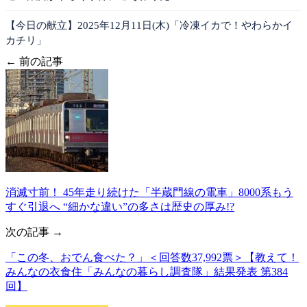
【今日の献立】2025年12月11日(木)「冷凍イカで！やわらかイ
カチリ」
← 前の記事
消滅寸前！ 45年走り続けた「半蔵門線の電車」8000系もう
すぐ引退へ “細かな違い”の多さは歴史の厚み!?
次の記事 →
「この冬、おでん食べた？」＜回答数37,992票＞【教えて！
みんなの衣食住「みんなの暮らし調査隊」結果発表 第384
回】