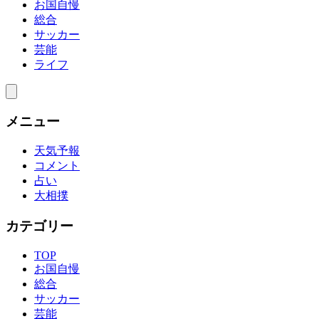
お国自慢
総合
サッカー
芸能
ライフ
メニュー
天気予報
コメント
占い
大相撲
カテゴリー
TOP
お国自慢
総合
サッカー
芸能