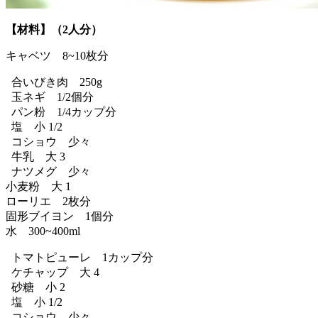
【材料】（2人分）
キャベツ 8~10枚分
合いびき肉 250g
玉ネギ 1/2個分
パン粉 1/4カップ分
塩 小 1/2
コショウ 少々
牛乳 大 3
ナツメグ 少々
小麦粉 大 1
ローリエ 2枚分
固形ブイヨン 1個分
水 300~400ml
トマトピューレ 1カップ分
ケチャップ 大 4
砂糖 小 2
塩 小 1/2
コショウ 少々