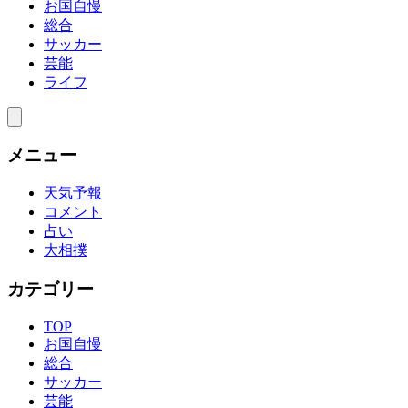
お国自慢
総合
サッカー
芸能
ライフ
メニュー
天気予報
コメント
占い
大相撲
カテゴリー
TOP
お国自慢
総合
サッカー
芸能