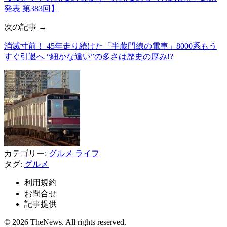
発表 第383回】
次の記事 →
消滅寸前！ 45年走り続けた「半蔵門線の電車」8000系もう
すぐ引退へ “細かな違い”の多さは歴史の厚み!?
カテゴリー:
グルメ
ライフ
タグ:
グルメ
利用規約
お問合せ
記事提供
© 2026 TheNews. All rights reserved.