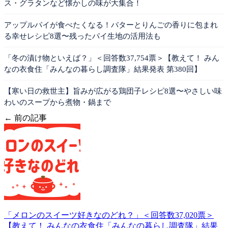
ス・グラタンなど懐かしの味が大集合！
アップルパイが食べたくなる！バターとりんごの香りに包まれ
る幸せレシピ8選〜残ったパイ生地の活用法も
「冬の漬け物といえば？」＜回答数37,754票＞【教えて！ みん
なの衣食住「みんなの暮らし調査隊」結果発表 第380回】
【寒い日の救世主】旨みが広がる鶏団子レシピ8選〜やさしい味
わいのスープから煮物・鍋まで
← 前の記事
「メロンのスイーツ好きなのどれ？」＜回答数37,020票＞
【教えて！ みんなの衣食住「みんなの暮らし調査隊」結果