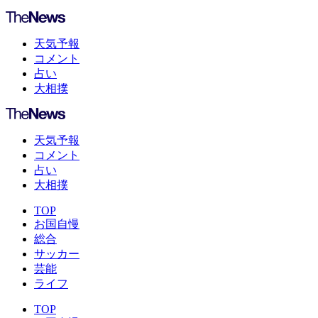
天気予報
コメント
占い
大相撲
天気予報
コメント
占い
大相撲
TOP
お国自慢
総合
サッカー
芸能
ライフ
TOP