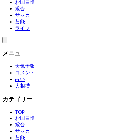
お国自慢
総合
サッカー
芸能
ライフ
メニュー
天気予報
コメント
占い
大相撲
カテゴリー
TOP
お国自慢
総合
サッカー
芸能