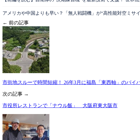
アメリカや中国よりも早い？「無人戦闘機」が“高性能対空ミサイ
← 前の記事
市街地スルーで時間短縮！ 26年3月に福島「東西軸」のバイパ
次の記事 →
市役所レストランで「ナウル飯」 大阪府東大阪市