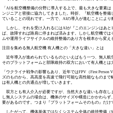
「AIを航空機整備の分野に導入する上で、最も大きな要素は
ンジニアと密接に協力してきました。時折、『航空機を整備しすぎている
ていることの現れです。一方で、AIの導入が進むことによ
しかし、それを受け入れるにはAIが『このエンジンはあと
ば、故障すれば路肩に停まれば済みます。しかし航空機では
ムや運用ライフサイクルの維持整備のあり方を根本から変え
注目を集める無人航空機 有人機との「大きな違い」とは
近年導入が進められているものといえばもう一つ、無人航空
そのプラットフォームと部隊維持の双方において有人機とは
「ウクライナ戦争の影響もあり、近年ではFPV（First Pe
ズのものから、高高度を高速で飛行可能な高性能なものまで
は有人機との共通点が増していきます。
双方とも有人介入が必要ですが、当然大きな違いも存在しま
し無人システムの場合は、機体のサイズや構造にかかわらず
要があるのです。つまり『プラットフォームそのもの』だけ
したがって、機体単体ではなくシステム全体の維持整備（System