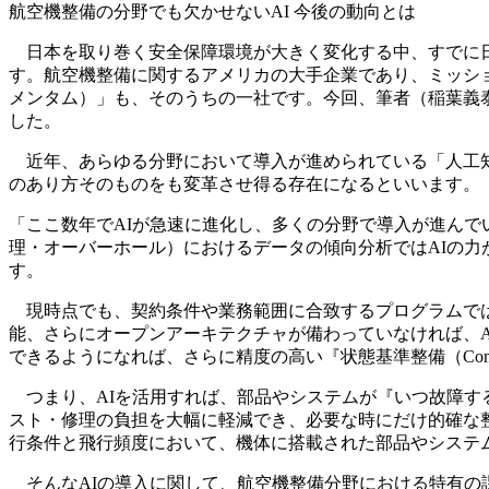
航空機整備の分野でも欠かせないAI 今後の動向とは
日本を取り巻く安全保障環境が大きく変化する中、すでに日
す。航空機整備に関するアメリカの大手企業であり、ミッショ
メンタム）」も、そのうちの一社です。今回、筆者（稲葉義
した。
近年、あらゆる分野において導入が進められている「人工知
のあり方そのものをも変革させ得る存在になるといいます。
「ここ数年でAIが急速に進化し、多くの分野で導入が進んでいます。航
理・オーバーホール）におけるデータの傾向分析ではAIの
す。
現時点でも、契約条件や業務範囲に合致するプログラムでは
能、さらにオープンアーキテクチャが備わっていなければ、
できるようになれば、さらに精度の高い『状態基準整備（Condit
つまり、AIを活用すれば、部品やシステムが『いつ故障す
スト・修理の負担を大幅に軽減でき、必要な時にだけ的確な整
行条件と飛行頻度において、機体に搭載された部品やシステ
そんなAIの導入に関して、航空機整備分野における特有の