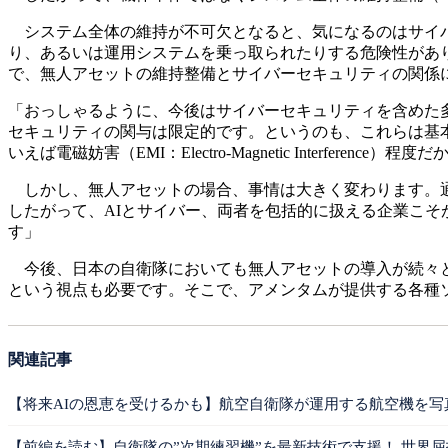
システム全体の維持が不可欠となると、気になるのはサイバ
り、あるいは運用システムを乗っ取られたりする危険性があ
で、無人アセットの維持整備とサイバーセキュリティの関係
「おっしゃるように、今後はサイバーセキュリティを含めた多
セキュリティの関与は限定的です。というのも、これらは基本的に
いえば電磁妨害（EMI：Electro-Magnetic Interference）程
しかし、無人アセットの場合、事情は大きく変わります。通
したがって、AIとサイバー、両者を包括的に扱える企業こ
す」
今後、日本の自衛隊においても無人アセットの導入が続々と
という視点も必要です。そこで、アメンタムが提供する各種
関連記事
【将来AIの恩恵を受けるかも】航空自衛隊が運用する航空機を写
【前編を読む】自衛隊の”次期練習機”を最新技術で支援！ 世界