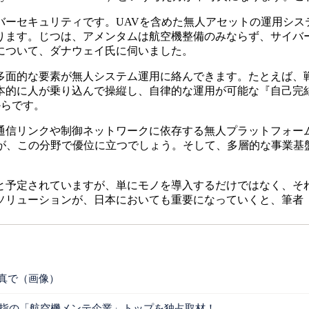
ーセキュリティです。UAVを含めた無人アセットの運用シス
ります。じつは、アメンタムは航空機整備のみならず、サイバ
について、ダナウェイ氏に伺いました。
面的な要素が無人システム運用に絡んできます。たとえば、戦闘ヘ
人が乗り込んで操縦し、自律的な運用が可能な『自己完結型（sel
度だからです。
信リンクや制御ネットワークに依存する無人プラットフォー
そが、この分野で優位に立つでしょう。そして、多層的な事業基
予定されていますが、単にモノを導入するだけではなく、そ
ソリューションが、日本においても重要になっていくと、筆者
真で（画像）
屈指の「航空機メンテ企業」トップを独占取材！