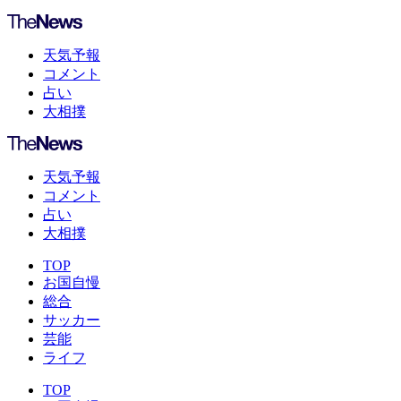
天気予報
コメント
占い
大相撲
天気予報
コメント
占い
大相撲
TOP
お国自慢
総合
サッカー
芸能
ライフ
TOP