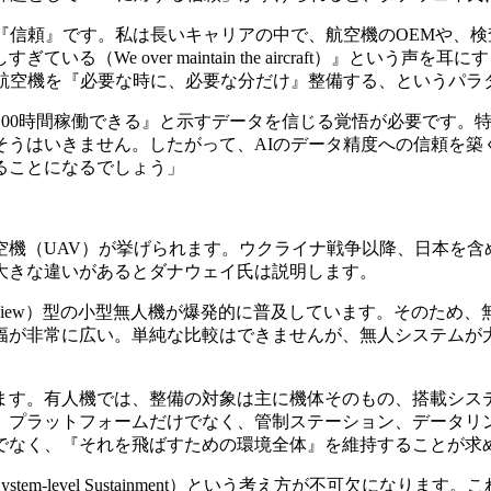
『信頼』です。私は長いキャリアの中で、航空機のOEMや、
（We over maintain the aircraft）』とい
り航空機を『必要な時に、必要な分だけ』整備する、というパラ
100時間稼働できる』と示すデータを信じる覚悟が必要です。
そうはいきません。したがって、AIのデータ精度への信頼を築
ることになるでしょう」
機（UAV）が挙げられます。ウクライナ戦争以降、日本を含
大きな違いがあるとダナウェイ氏は説明します。
rson View）型の小型無人機が爆発的に普及しています。その
幅が非常に広い。単純な比較はできませんが、無人システムが
す。有人機では、整備の対象は主に機体そのもの、搭載シス
、プラットフォームだけでなく、管制ステーション、データリ
でなく、『それを飛ばすための環境全体』を維持することが求
-level Sustainment）という考え方が不可欠になりま