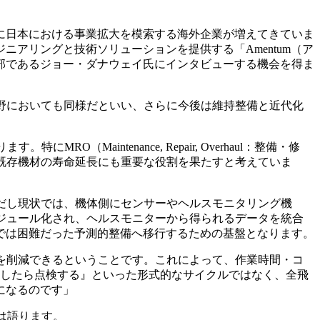
に日本における事業拡大を模索する海外企業が増えてきていま
アリングと技術ソリューションを提供する「Amentum（ア
部であるジョー・ダナウェイ氏にインタビューする機会を得ま
野においても同様だといい、さらに今後は維持整備と近代化
aintenance, Repair, Overhaul：整備・修
既存機材の寿命延長にも重要な役割を果たすと考えていま
だし現状では、機体側にセンサーやヘルスモニタリング機
ジュール化され、ヘルスモニターから得られるデータを統合
より、従来では困難だった予測的整備へ移行するための基盤となります。
を削減できるということです。これによって、作業時間・コ
行したら点検する』といった形式的なサイクルではなく、全飛
になるのです」
は語ります。