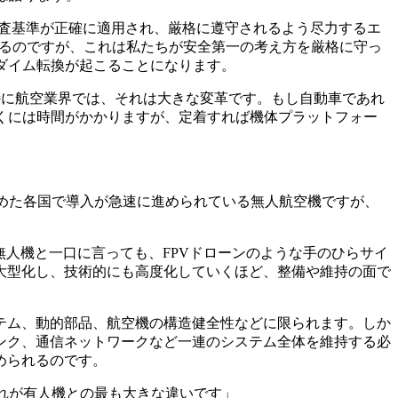
検査基準が正確に適用され、厳格に遵守されるよう尽力するエ
う声を耳にするのですが、これは私たちが安全第一の考え方を厳格に守っ
ダイム転換が起こることになります。
特に航空業界では、それは大きな変革です。もし自動車であれ
くには時間がかかりますが、定着すれば機体プラットフォー
めた各国で導入が急速に進められている無人航空機ですが、
ため、無人機と一口に言っても、FPVドローンのような手のひらサイ
大型化し、技術的にも高度化していくほど、整備や維持の面で
テム、動的部品、航空機の構造健全性などに限られます。しか
ンク、通信ネットワークなど一連のシステム全体を維持する必
められるのです。
す。これが有人機との最も大きな違いです」