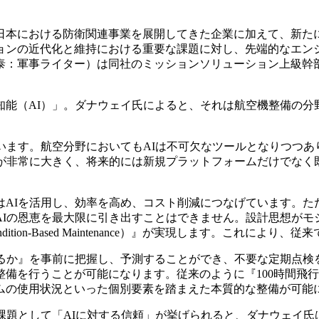
本における防衛関連事業を展開してきた企業に加えて、新た
ンの近代化と維持における重要な課題に対し、先端的なエンジニ
泰：軍事ライター）は同社のミッションソリューション上級幹
能（AI）」。ダナウェイ氏によると、それは航空機整備の分
空分野においてもAIは不可欠なツールとなりつつあります。特にMRO（M
力が非常に大きく、将来的には新規プラットフォームだけでなく
AIを活用し、効率を高め、コスト削減につなげています。た
AIの恩恵を最大限に引き出すことはできません。設計思想がモ
ion-Based Maintenance）』が実現します。これに
るか』を事前に把握し、予測することができ、不要な定期点検
備を行うことが可能になります。従来のように『100時間飛
ムの使用状況といった個別要素を踏まえた本質的な整備が可能
課題として「AIに対する信頼」が挙げられると、ダナウェイ氏