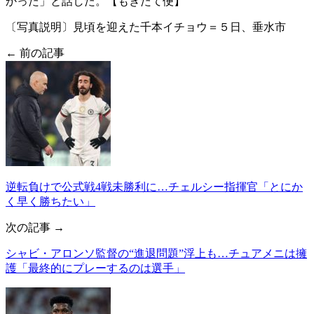
かった」と話した。【もぎたて便】
〔写真説明〕見頃を迎えた千本イチョウ＝５日、垂水市
← 前の記事
逆転負けで公式戦4戦未勝利に…チェルシー指揮官「とにか
く早く勝ちたい」
次の記事 →
シャビ・アロンソ監督の“進退問題”浮上も…チュアメニは擁
護「最終的にプレーするのは選手」