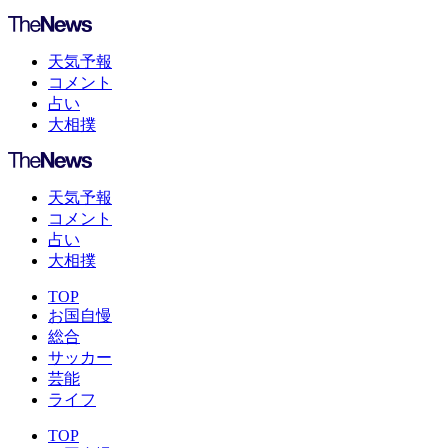
天気予報
コメント
占い
大相撲
天気予報
コメント
占い
大相撲
TOP
お国自慢
総合
サッカー
芸能
ライフ
TOP