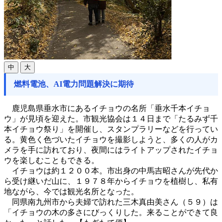
中
大
燃料電池、AI電力問題解決に期待
鹿児島県垂水市にあるイチョウの名所「垂水千本イチョ
ウ」が見頃を迎えた。市観光協会は１４日まで「たるみず千
本イチョウ祭り」を開催し、スタンプラリーなどを行ってい
る。黄色く色づいたイチョウを撮影しようと、多くの人がカ
メラを手に訪れており、夜間にはライトアップされたイチョ
ウを楽しむこともできる。
イチョウは約１２００本。市出身の中馬吉昭さんが先代か
ら受け継いだ山に、１９７８年からイチョウを植樹し、私有
地ながら、今では観光名所となった。
同県南九州市から夫婦で訪れた三木真由美さん（５９）は
「イチョウの木の多さにびっくりした。来ることができて良