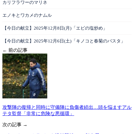
カリフラワーのマリネ
エノキとワカメのナムル
【今日の献立】2025年12月8日(月)「エビの塩炒め」
【今日の献立】2025年12月6日(土)「キノコと春菊のパスタ」
← 前の記事
攻撃陣の復帰と同時に守備陣に負傷者続出…頭を悩ますアル
テタ監督「非常に危険な悪循環」
次の記事 →