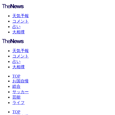
天気予報
コメント
占い
大相撲
天気予報
コメント
占い
大相撲
TOP
お国自慢
総合
サッカー
芸能
ライフ
TOP