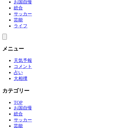
お国自慢
総合
サッカー
芸能
ライフ
メニュー
天気予報
コメント
占い
大相撲
カテゴリー
TOP
お国自慢
総合
サッカー
芸能