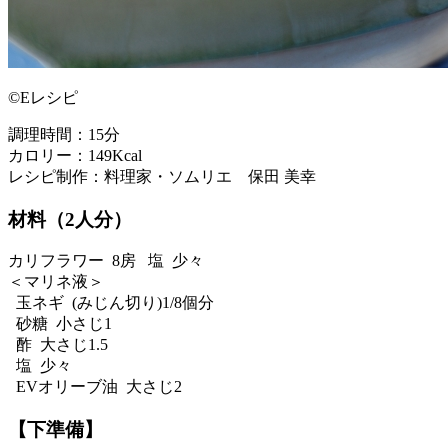
©Eレシピ
調理時間：15分
カロリー：149Kcal
レシピ制作：料理家・ソムリエ 保田 美幸
材料（2人分）
カリフラワー 8房 塩 少々
＜マリネ液＞
玉ネギ (みじん切り)1/8個分
砂糖 小さじ1
酢 大さじ1.5
塩 少々
EVオリーブ油 大さじ2
【下準備】