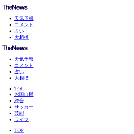
天気予報
コメント
占い
大相撲
天気予報
コメント
占い
大相撲
TOP
お国自慢
総合
サッカー
芸能
ライフ
TOP