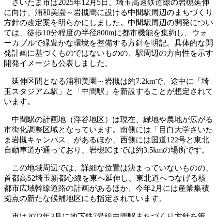
さいたま市は2025年12月5日、埼玉高速鉄道線の岩槻延伸
に向け、浦和美園～岩槻間に設ける中間駅周辺のまちづくり
方針の改定案を明らかにしました。中間駅周辺の開発につい
ては、徒歩10分程度の半径800mに都市機能を集約し、ウォ
ーカブルで緑豊かな環境を整備する方針を明記。具体的な開
発計画に基づくものではないものの、駅周辺の方向性を示す
開発イメージも公表しました。
延伸区間となる浦和美園～岩槻は約7.2kmで、途中に「埼
玉スタジアム駅」と「中間駅」を新設することが想定されて
います。
中間駅の計画地（浮谷地区）は現在、緑地や農地が広がる
市街化調整区域となっています。南側には「目白大学さいた
ま岩槻キャンパス」があるほか、西側には国道122号と東北
自動車道が通っており、岩槻ICまでは約3.5kmの場所です。
この地域周辺では、詳細な位置は決まっていないものの、
首都高S2埼玉新都心線を東へ延伸し、東北道へつなげる核
都市広域幹線道路の計画があるほか、今年2月には産業集積
拠点の新たな候補地区にも指定されています。
市は2023年3月に地下鉄7号線中間駅まちづくり方針を策