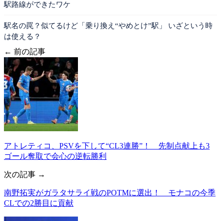
駅路線ができたワケ
駅名の罠？似てるけど「乗り換え“やめとけ”駅」 いざという時
は使える？
← 前の記事
アトレティコ、PSVを下して“CL3連勝”！ 先制点献上も3
ゴール奪取で会心の逆転勝利
次の記事 →
南野拓実がガラタサライ戦のPOTMに選出！ モナコの今季
CLでの2勝目に貢献