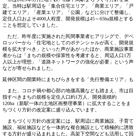
定。当時は駅周辺を「集合住宅エリア」「商業エリア」「戸
建てエリア」「産業エリア」「公園」などに分けて整備し、
定住人口およそ4000人程度、開発規模は45～65ha規模とする
ことを想定していました。
ただ、昨年度に実施された民間事業者ヒアリングで、デベ
ロッパーから「住宅地としてのポテンシャルが高く、開発規
模を拡大すべき」といった声があがったほか、商業施設事業
者からは「まちの規模や採算性を考慮すると、周辺人口1万
人以上が理想」「道路ネットワークの強化が必要」という声
などが寄せられました。
延伸区間の開業時にまちびらきをする「先行整備エリア」も
また、コロナ禍や都心部の地価高騰なども踏まえ、市は目
指すべきまちの規模を定住人口約1万人、開発面積約
120ha（新駅一体の土地区画整理事業）に拡大することをま
ちづくり方針の改定案に盛り込んでいます。
まちづくり方針の改定案には、駅周辺に商業施設、子育て
施設、福祉施設などを一体的な複合施設として積極的に誘致
する方針が盛り込まれました。高架下空間なども活用して回