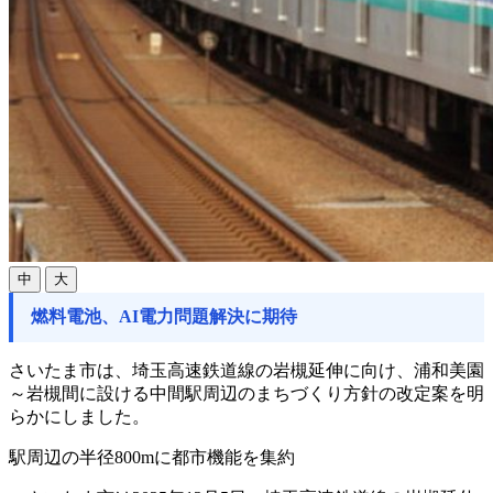
中
大
燃料電池、AI電力問題解決に期待
さいたま市は、埼玉高速鉄道線の岩槻延伸に向け、浦和美園
～岩槻間に設ける中間駅周辺のまちづくり方針の改定案を明
らかにしました。
駅周辺の半径800mに都市機能を集約