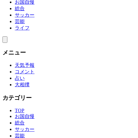
お国自慢
総合
サッカー
芸能
ライフ
メニュー
天気予報
コメント
占い
大相撲
カテゴリー
TOP
お国自慢
総合
サッカー
芸能