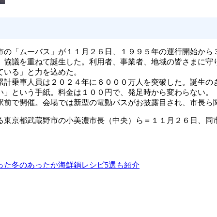
の「ムーバス」が１１月２６日、１９９５年の運行開始から
、協議を重ねて誕生した。利用者、事業者、地域の皆さまに守
ている」と力を込めた。
計乗車人員は２０２４年に６０００万人を突破した。誕生の
い」という手紙。料金は１００円で、発足時から変わらない。
前で開催。会場では新型の電動バスがお披露目され、市長ら
る東京都武蔵野市の小美濃市長（中央）ら＝１１月２６日、同
った冬のあったか海鮮鍋レシピ5選も紹介