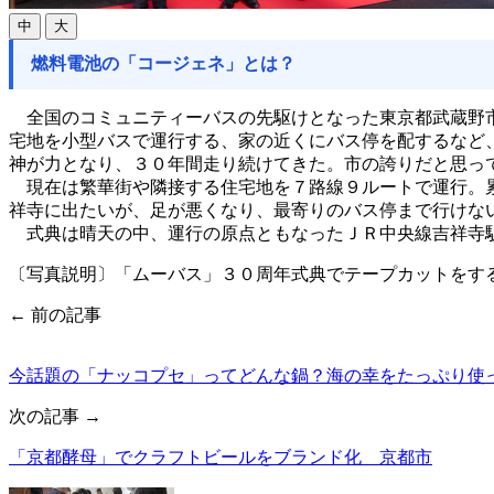
中
大
燃料電池の「コージェネ」とは？
全国のコミュニティーバスの先駆けとなった東京都武蔵野市
宅地を小型バスで運行する、家の近くにバス停を配するなど
神が力となり、３０年間走り続けてきた。市の誇りだと思っ
現在は繁華街や隣接する住宅地を７路線９ルートで運行。累
祥寺に出たいが、足が悪くなり、最寄りのバス停まで行けな
式典は晴天の中、運行の原点ともなったＪＲ中央線吉祥寺駅
〔写真説明〕「ムーバス」３０周年式典でテープカットをす
← 前の記事
今話題の「ナッコプセ」ってどんな鍋？海の幸をたっぷり使
次の記事 →
「京都酵母」でクラフトビールをブランド化 京都市