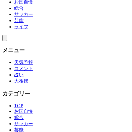
お国自慢
総合
サッカー
芸能
ライフ
メニュー
天気予報
コメント
占い
大相撲
カテゴリー
TOP
お国自慢
総合
サッカー
芸能