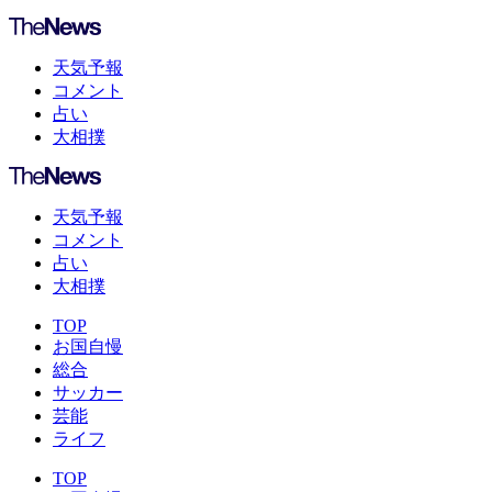
天気予報
コメント
占い
大相撲
天気予報
コメント
占い
大相撲
TOP
お国自慢
総合
サッカー
芸能
ライフ
TOP