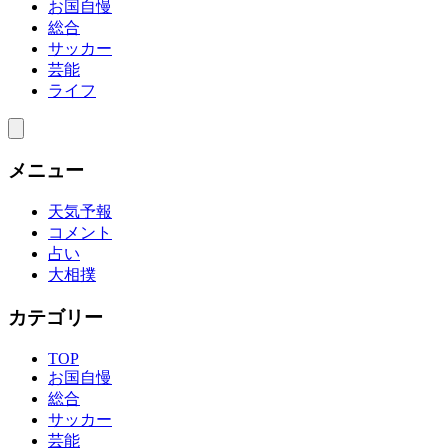
お国自慢
総合
サッカー
芸能
ライフ
メニュー
天気予報
コメント
占い
大相撲
カテゴリー
TOP
お国自慢
総合
サッカー
芸能