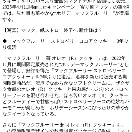
ッキー」を11月19日より全国のマクドナルド店舗にて販売。
2025年4月に開始したキャンペーン「寄り道マック」の第4弾
では、見た目も華やかな“ホリデーマックフルーリー”が登場
する。
【写真】マック、紙ストロー終了へ 新仕様は？
◆「マックフルーリー ストロベリーココアクッキー」3年ぶ
り復活
「マックフルーリー 苺 オレオ（R）クッキー」は、2022年
11月に期間限定販売された“ホリデーマックフルーリー”とし
て登場し、好評を得た「マックフルーリー ストロベリーコ
コアクッキー」を3年ぶりに復活。名称を新たに販売する期
間限定商品だ。濃厚でなめらかなソフトクリームに、ザクザ
ク食感のオレオ（R）クッキーと果肉感たっぷりのストロベ
リーソースを混ぜ合わせた。ほろ苦いオレオ（R）クッキー
とフルーティーで甘酸っぱいストロベリーソースの絶妙なハ
ーモニーが楽しめる、ホリデーシーズンにぴったりの華やか
なスイーツとなっている。
さらに「マックフルーリー 超 オレオ（R）クッキー」も、
この季節限定デザインの数量限定パッケージで提供。「マッ