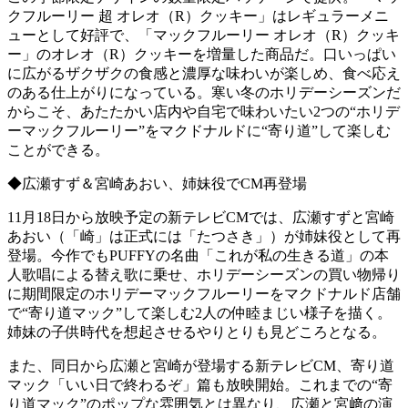
クフルーリー 超 オレオ（R）クッキー」はレギュラーメニ
ューとして好評で、「マックフルーリー オレオ（R）クッキ
ー」のオレオ（R）クッキーを増量した商品だ。口いっぱい
に広がるザクザクの食感と濃厚な味わいが楽しめ、食べ応え
のある仕上がりになっている。寒い冬のホリデーシーズンだ
からこそ、あたたかい店内や自宅で味わいたい2つの“ホリデ
ーマックフルーリー”をマクドナルドに“寄り道”して楽しむ
ことができる。
◆広瀬すず＆宮崎あおい、姉妹役でCM再登場
11月18日から放映予定の新テレビCMでは、広瀬すずと宮崎
あおい（「崎」は正式には「たつさき」）が姉妹役として再
登場。今作でもPUFFYの名曲「これが私の生きる道」の本
人歌唱による替え歌に乗せ、ホリデーシーズンの買い物帰り
に期間限定のホリデーマックフルーリーをマクドナルド店舗
で“寄り道マック”して楽しむ2人の仲睦まじい様子を描く。
姉妹の子供時代を想起させるやりとりも見どころとなる。
また、同日から広瀬と宮崎が登場する新テレビCM、寄り道
マック「いい日で終わるぞ」篇も放映開始。これまでの“寄
り道マック”のポップな雰囲気とは異なり、広瀬と宮﨑の演