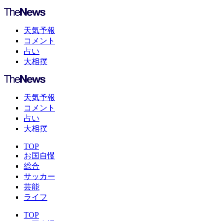
天気予報
コメント
占い
大相撲
天気予報
コメント
占い
大相撲
TOP
お国自慢
総合
サッカー
芸能
ライフ
TOP