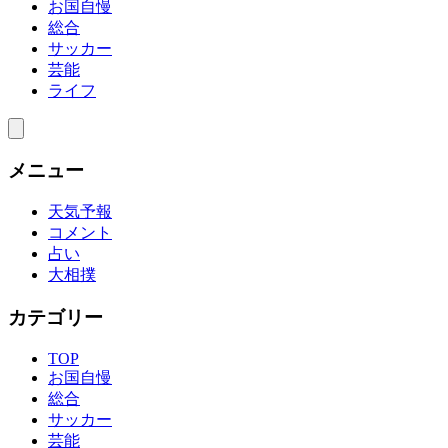
お国自慢
総合
サッカー
芸能
ライフ
メニュー
天気予報
コメント
占い
大相撲
カテゴリー
TOP
お国自慢
総合
サッカー
芸能