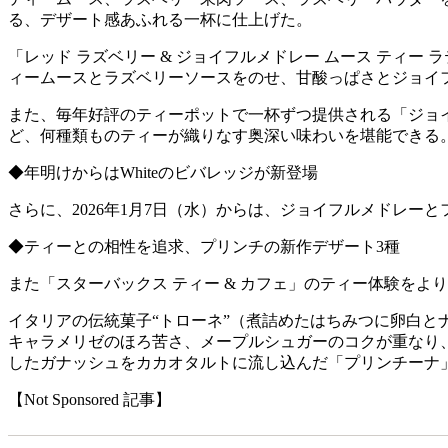
る、デザート感あふれる一杯に仕上げた。
「レッド ラズベリー & ジョイフルメドレー ムース ティ
ィームースとラズベリーソースをのせ、甘酸っぱさとジョイ
また、毎年好評のティーポットで一杯ずつ提供される「ジョ
ど、何種類ものティーが織りなす奥深い味わいを堪能できる
◆年明けからはWhiteのビバレッジが新登場
さらに、2026年1月7日（水）からは、ジョイフルメドレーと
◆ティーとの相性を追求、プリンチの新作デザート3種
また「スターバックス ティー & カフェ」のティー体験を
イタリアの伝統菓子“トローネ”（煮詰めたはちみつに卵白と
キャラメリゼのほろ苦さ、メープルシュガーのコクが重なり、
したガナッシュをカカオタルトに流し込んだ「プリンチーナ」が登場
【Not Sponsored 記事】