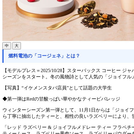
中
大
燃料電池の「コージェネ」とは？
【モデルプレス＝2025/10/28】スターバックス コーヒー 
シーズンをスタート。冬の風物詩として人気の「ジョイフルメド
【写真】“イケメンスタバ店員”として話題の大学生
◆第一弾はRedの甘酸っぱい華やかなティービバレッジ
ウィンターシーズン第一弾として、11月1日からは「ジョイ
ら丁寧に抽出したティーと、相性の良いラズベリーにより、
「レッド ラズベリー & ジョイフルメドレー ティー フ
ティームース、ラズベリー果肉ソース、ラズベリーパウダー