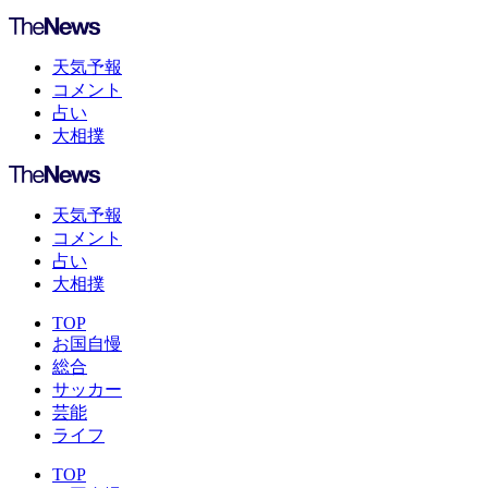
天気予報
コメント
占い
大相撲
天気予報
コメント
占い
大相撲
TOP
お国自慢
総合
サッカー
芸能
ライフ
TOP