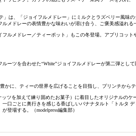
ー ラテ」は、「ジョイフルメドレー」にミルクとラズベリー風味
フルメドレーの表情豊かな味わいが溶け合う、ご褒美感溢れる
イフルメドレー／ティーポット」もこの冬登場。アプリコット
。
フルーツを合わせた“White”ジョイフルメドレーが第二弾とし
より豊かに、ティーの世界を広げることを目指し、プリンチから
ナッツを加えて練り固めたお菓子）に着目したオリジナルのケー
一口ごとに奥行きを感じる香ばしいバナナタルト「トルタ デ
する。（modelpress編集部）