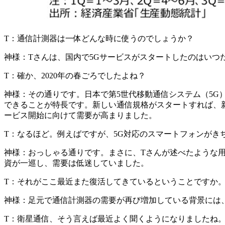
T：
通信計測器は一体どんな時に使うのでしょうか？
神様：
Tさんは、国内で5Gサービスがスタートしたのはいつ
T：
確か、2020年の春ごろでしたよね？
神様：
その通りです。日本で第5世代移動通信システム（5G）
できることが特長です。新しい通信規格がスタートすれば、
ービス開始に向けて需要が高まりました。
T：
なるほど。例えばですが、5G対応のスマートフォンがき
神様：
おっしゃる通りです。まさに、Tさんが述べたような
資が一巡し、需要は低迷していました。
T：
それがここ最近また復活してきているということですか
神様：
足元で通信計測器の需要が再び増加している背景には
T：
衛星通信、そう言えば最近よく聞くようになりましたね