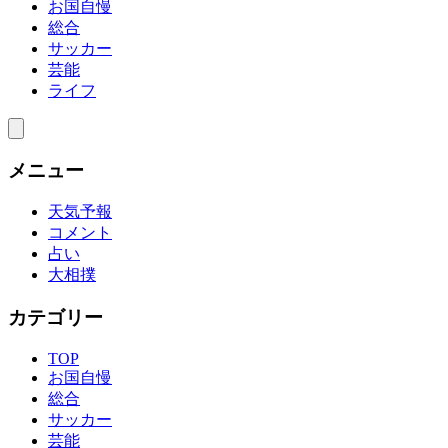
お国自慢
総合
サッカー
芸能
ライフ
メニュー
天気予報
コメント
占い
大相撲
カテゴリー
TOP
お国自慢
総合
サッカー
芸能