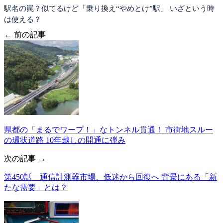
駅名の罠？似てるけど「乗り換え“やめとけ”駅」 いざという時
は使える？
← 前の記事
県都の「まるでワープ！」なトンネル貫通！ 市街地スルー
の環状道路 10年越しの開通に弾み
次の記事 →
第450話 通信計測器市場、低迷から回復へ 背景にある「新
たな需要」とは？