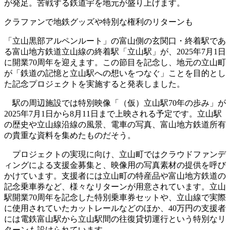
が発足。苦戦する鉄道宇を地元が盛り上げます。
クラファンで地鉄グッズや特別な権利のリターンも
「立山黒部アルペンルート」の富山側の玄関口・終着駅であ
る富山地方鉄道立山線の終着駅「立山駅」が、2025年7月1日
に開業70周年を迎えます。この節目を記念し、地元の立山町
が「鉄道の記憶と立山駅への想いをつなぐ」ことを目的とし
た記念プロジェクトを実施すると発表しました。
駅の周辺施設では特別映像「（仮）立山駅70年の歩み」が
2025年7月1日から8月11日まで上映される予定です。立山駅
の歴史や立山線沿線の風景、電車の写真、富山地方鉄道所有
の貴重な資料を集めたものだそう。
プロジェクトの実現に向け、立山町ではクラウドファンデ
ィングによる支援金募集と、映像用の写真素材の提供を呼び
かけています。支援者には立山町の特産品や富山地方鉄道の
記念乗車券など、様々なリターンが用意されています。立山
駅開業70周年を記念した特別乗車券セットや、立山線で実際
に使用されていたカットレールなどのほか、40万円の支援者
には電鉄富山駅から立山駅間の往復貸切運行という特別なリ
ターンも設けられています。