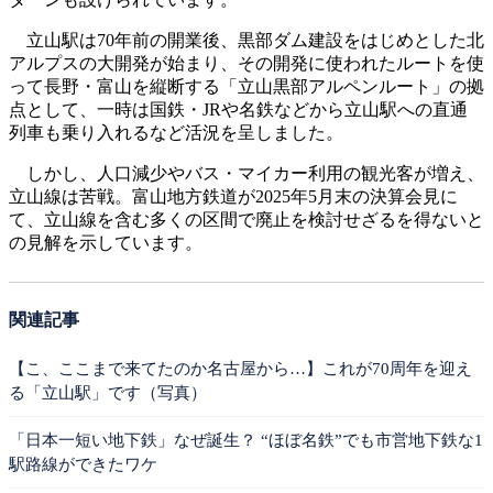
立山駅は70年前の開業後、黒部ダム建設をはじめとした北
アルプスの大開発が始まり、その開発に使われたルートを使
って長野・富山を縦断する「立山黒部アルペンルート」の拠
点として、一時は国鉄・JRや名鉄などから立山駅への直通
列車も乗り入れるなど活況を呈しました。
しかし、人口減少やバス・マイカー利用の観光客が増え、
立山線は苦戦。富山地方鉄道が2025年5月末の決算会見に
て、立山線を含む多くの区間で廃止を検討せざるを得ないと
の見解を示しています。
関連記事
【こ、ここまで来てたのか名古屋から…】これが70周年を迎え
る「立山駅」です（写真）
「日本一短い地下鉄」なぜ誕生？ “ほぼ名鉄”でも市営地下鉄な1
駅路線ができたワケ