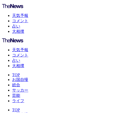
天気予報
コメント
占い
大相撲
天気予報
コメント
占い
大相撲
TOP
お国自慢
総合
サッカー
芸能
ライフ
TOP