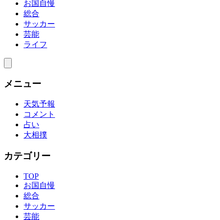
お国自慢
総合
サッカー
芸能
ライフ
メニュー
天気予報
コメント
占い
大相撲
カテゴリー
TOP
お国自慢
総合
サッカー
芸能