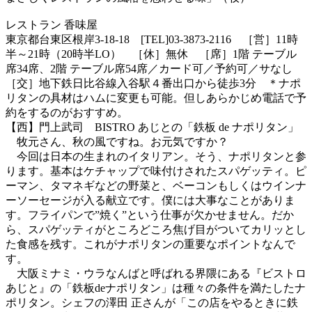
レストラン 香味屋
東京都台東区根岸3-18-18 [TEL]03-3873-2116 ［営］11時
半～21時（20時半LO） ［休］無休 ［席］1階 テーブル
席34席、2階 テーブル席54席／カード可／予約可／サなし
［交］地下鉄日比谷線入谷駅４番出口から徒歩3分 ＊ナポ
リタンの具材はハムに変更も可能。但しあらかじめ電話で予
約をするのがおすすめ。
【西】門上武司 BISTRO あじとの「鉄板 de ナポリタン」
牧元さん、秋の風ですね。お元気ですか？
今回は日本の生まれのイタリアン。そう、ナポリタンと参
ります。基本はケチャップで味付けされたスパゲッティ。ピ
ーマン、タマネギなどの野菜と、ベーコンもしくはウインナ
ーソーセージが入る献立です。僕には大事なことがありま
す。フライパンで”焼く”という仕事が欠かせません。だか
ら、スパゲッティがところどころ焦げ目がついてカリッとし
た食感を残す。これがナポリタンの重要なポイントなんで
す。
大阪ミナミ・ウラなんばと呼ばれる界隈にある『ビストロ
あじと』の「鉄板deナポリタン」は種々の条件を満たしたナ
ポリタン。シェフの澤田 正さんが「この店をやるときに鉄