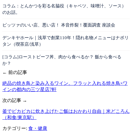
コラム：とんかつを彩る名脇役（キャベツ、味噌汁、ソース）
のお話。
ピッツァのいい店、悪い店！ 本音炸裂！覆面調査 座談会
デンキヤホール｜浅草で創業110年！隠れ名物メニューはナポリ
タン（喫茶店/浅草）
[コラム]ローストビーフ丼、肉から食べるか？ 飯から食べる
か？
← 前の記事
絶品の焼き鳥と染み入るワイン。フラッと入れる焼き鳥×ワ
インの都内の三ツ星店7軒
次の記事 →
釜でピカピカに炊き上げたご飯はおかわり自由｜米どころん
（和食/東京駅）
カテゴリー:
食・健康