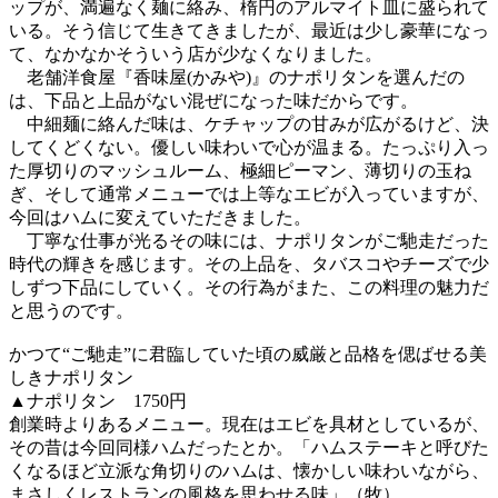
ップが、満遍なく麺に絡み、楕円のアルマイト皿に盛られて
いる。そう信じて生きてきましたが、最近は少し豪華になっ
て、なかなかそういう店が少なくなりました。
老舗洋食屋『香味屋(かみや)』のナポリタンを選んだの
は、下品と上品がない混ぜになった味だからです。
中細麺に絡んだ味は、ケチャップの甘みが広がるけど、決
してくどくない。優しい味わいで心が温まる。たっぷり入っ
た厚切りのマッシュルーム、極細ピーマン、薄切りの玉ね
ぎ、そして通常メニューでは上等なエビが入っていますが、
今回はハムに変えていただきました。
丁寧な仕事が光るその味には、ナポリタンがご馳走だった
時代の輝きを感じます。その上品を、タバスコやチーズで少
しずつ下品にしていく。その行為がまた、この料理の魅力だ
と思うのです。
かつて“ご馳走”に君臨していた頃の威厳と品格を偲ばせる美
しきナポリタン
▲ナポリタン 1750円
創業時よりあるメニュー。現在はエビを具材としているが、
その昔は今回同様ハムだったとか。「ハムステーキと呼びた
くなるほど立派な角切りのハムは、懐かしい味わいながら、
まさしくレストランの風格を思わせる味」（牧）