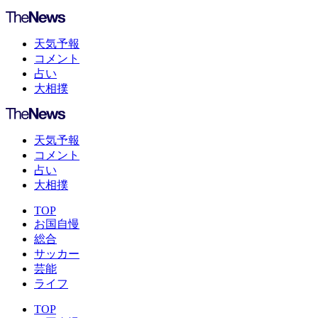
天気予報
コメント
占い
大相撲
天気予報
コメント
占い
大相撲
TOP
お国自慢
総合
サッカー
芸能
ライフ
TOP