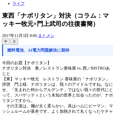
ライフ
東西「ナポリタン」対決（コラム：マ
ッキー牧元×門上武司の往復書簡）
2017年11月3日 8:00
まとメシ
中
大
燃料電池、AI電力問題解決に期待
今回のお題【ナポリタン】
ナポリタン対決 東／レストラン香味屋 vs. 西／BISTROあ
じと
【東】マッキー牧元 レストラン 香味屋の「ナポリタン」
拝啓 門上様、ナポリタンは、我々のアイドルですね。なに
せ、「生まれた時からアルデンテ」ではない我々の世代にと
って、スパゲッティという未知の世界と出会ったのが、ナポ
リタンですから。
その王道は、麺が太く柔らかい。具はハムにピーマン、マ
ッシュルームが基本です。よく加熱されて丸くなったケチャ