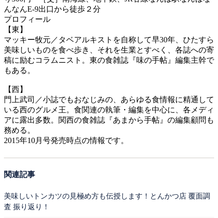
んなんE-9出口から徒歩２分
プロフィール
【東】
マッキー牧元／タベアルキストを自称して早30年、ひたすら
美味しいものを食べ歩き、それを生業とすべく、各誌への寄
稿に励むコラムニスト。東の食雑誌『味の手帖』編集主幹で
もある。
【西】
門上武司／小誌でもおなじみの、あらゆる食情報に精通して
いる西のグルメ王。食関連の執筆・編集を中心に、各メディ
アに露出多数。関西の食雑誌『あまから手帖』の編集顧問も
務める。
2015年10月号発売時点の情報です。
関連記事
美味しいトンカツの見極め方も伝授します！とんかつ店 覆面調
査 振り返り！