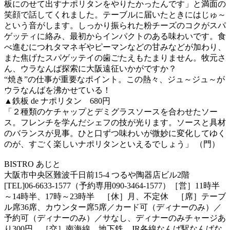
板にのせて出すナポリタンをやりたかったんです」と満面の
笑顔で話してくれました。テーブルに届いたときにはじゅ～
という音がします。しっかり振られた粉チーズのコクがスパ
ゲッティに絡み、最初からインパクトのある味わいです。食
べ進むにつれタマネギやピーマンなどの甘みなどが加わり、
また焦げたスパゲッテイの歯ごたえもたまりません。牧元さ
ん、ウラなんば探索に大阪遠征いかがですか？
“焼き”の仕事が重要なポイント。この熱々、ジュ～ジュ～が
ウラなんばを沸かせている！
▲鉄板 de ナポリタン 680円
「２種類のケチャップとデミグラスソースを合わせたソー
ス。フレンチを学んだシェフの技が光ります。ソースと具材
のバランスが見事。ひと口ずつ味わいが微妙に変化してゆく
のが、すごく楽しいナポリタンといえるでしょう」 （門）
BISTRO あじと
大阪市中央区難波千日前15-4 つるや陶器店ビル2階
[TEL]06-6633-1577（予約専用090-3464-1577）［営］11時半
～14時半、17時～23時半 ［休］月、不定休 ［席］テーブ
ル席36席、カウンター席5席／カード可（ディナーのみ）／
予約可（ディナーのみ）／サなし、ディナーのみチャージあ
り300円 ［交］南海線、地下鉄、JR各線なんば駅なんばな