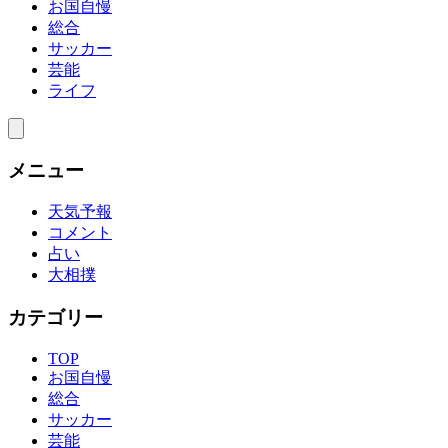
お国自慢
総合
サッカー
芸能
ライフ
メニュー
天気予報
コメント
占い
大相撲
カテゴリー
TOP
お国自慢
総合
サッカー
芸能