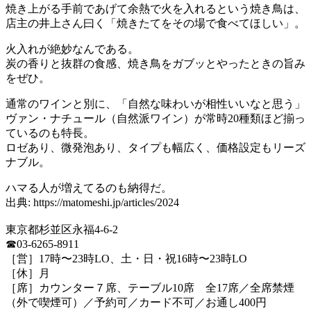
焼き上がる手前であげて余熱で火を入れるという焼き鳥は、
店主の井上さん曰く「焼きたてをその場で食べてほしい」。
火入れが絶妙なんである。
炭の香りと抜群の食感、焼き鳥をガブッとやったときの旨み
をぜひ。
通常のワインと別に、「自然な味わいが相性いいなと思う」
ヴァン・ナチュール（自然派ワイン）が常時20種類ほど揃っ
ているのも特長。
ロゼあり、微発泡あり、タイプも幅広く、価格設定もリーズ
ナブル。
ハマる人が増えてるのも納得だ。
出典: https://matomeshi.jp/articles/2024
東京都杉並区永福4-6-2
☎03-6265-8911
［営］17時〜23時LO、土・日・祝16時〜23時LO
［休］月
［席］カウンター７席、テーブル10席 全17席／全席禁煙
（外で喫煙可）／予約可／カード不可／お通し400円