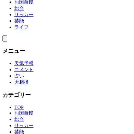
お国自慢
総合
サッカー
芸能
ライフ
メニュー
天気予報
コメント
占い
大相撲
カテゴリー
TOP
お国自慢
総合
サッカー
芸能