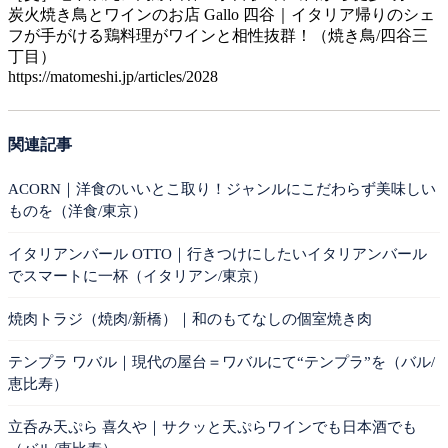
炭火焼き鳥とワインのお店 Gallo 四谷｜イタリア帰りのシェ
フが手がける鶏料理がワインと相性抜群！（焼き鳥/四谷三
丁目）
https://matomeshi.jp/articles/2028
関連記事
ACORN｜洋食のいいとこ取り！ジャンルにこだわらず美味しい
ものを（洋食/東京）
イタリアンバール OTTO｜行きつけにしたいイタリアンバール
でスマートに一杯（イタリアン/東京）
焼肉トラジ（焼肉/新橋）｜和のもてなしの個室焼き肉
テンプラ ワバル｜現代の屋台＝ワバルにて“テンプラ”を（バル/
恵比寿）
立呑み天ぷら 喜久や｜サクッと天ぷらワインでも日本酒でも