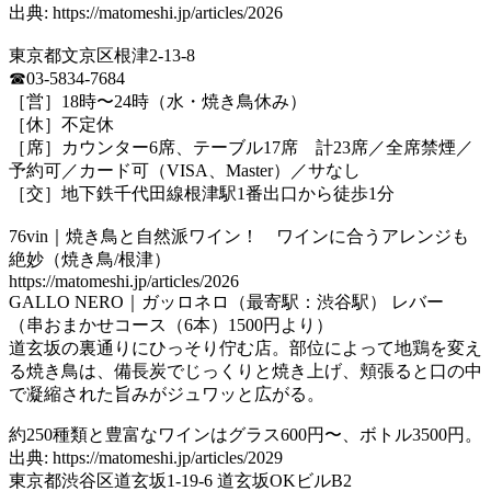
出典: https://matomeshi.jp/articles/2026
東京都文京区根津2-13-8
☎03-5834-7684
［営］18時〜24時（水・焼き鳥休み）
［休］不定休
［席］カウンター6席、テーブル17席 計23席／全席禁煙／
予約可／カード可（VISA、Master）／サなし
［交］地下鉄千代田線根津駅1番出口から徒歩1分
76vin｜焼き鳥と自然派ワイン！ ワインに合うアレンジも
絶妙（焼き鳥/根津）
https://matomeshi.jp/articles/2026
GALLO NERO｜ガッロネロ（最寄駅：渋谷駅） レバー
（串おまかせコース（6本）1500円より）
道玄坂の裏通りにひっそり佇む店。部位によって地鶏を変え
る焼き鳥は、備長炭でじっくりと焼き上げ、頬張ると口の中
で凝縮された旨みがジュワッと広がる。
約250種類と豊富なワインはグラス600円〜、ボトル3500円。
出典: https://matomeshi.jp/articles/2029
東京都渋谷区道玄坂1-19-6 道玄坂OKビルB2