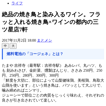
ライフ
絶品の焼き鳥と染み入るワイン。フラ
ッと入れる焼き鳥×ワインの都内の三
ツ星店7軒
2017年11月2日 18:00
まとメシ
中
大
燃料電池の「コージェネ」とは？
たまや 吉祥寺（最寄駅：吉祥寺駅） あみレバ、丸ハツ、も
も 刻みわさび、金針菜、燻製ぼんじり、ささみ 250円、250
円、250円、280円、300円、300円
「鮮度を大切に、部位によって山梨健味鶏、美桜鶏、鳥取大
山鶏を使います」という焼き鳥は、パツッとして大ぶりで、
噛み締めればニンマリ。
ジューシーで部位ごとの肉質をじっくり味わえ、それぞれの
良さが引き出されていて楽しい。