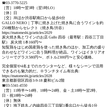
☎03-3770-5225
［営］18時〜翌3時（翌1時LO）
［休］日
［交］JRほか渋谷駅南口から徒歩6分
GALLO NERO｜丁寧に焼き上げた焼き鳥に合うワインを約
250種類からセレクト（焼き鳥/渋谷）
https://matomeshi.jp/articles/2029
炭火焼き鳥とワインのお店 Gallo 四谷（最寄駅：四谷三丁目
駅） 炭火焼 1本160円〜
知覧鶏をはじめ国産鶏を使った焼き鳥のほか、加工肉の盛り
合わせなどワインに合う鶏料理が絶品。ワインはイタリアオ
ンリーでグラス580円〜、ボトル2300円〜と安心価格。
完全個室や4名までのカウンターなど、様々なシーンで活用
できるのも魅力的だ。※ランチタイム有出典:
https://matomeshi.jp/articles/2028
東京都新宿区四谷3-9-18 慶和ビル2階
☎03-5341-4550
［営］11時半〜14時、18時〜24時、金・土18時〜翌2時、
日・祝18時〜24時
［休］無休
［交］地下鉄丸ノ内線四谷三丁目駅1番出口から徒歩1分