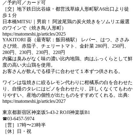
／予約可／カード可
［交］地下鉄日比谷線・都営浅草線人形町駅A6出口より徒
歩１分
日本橋MITSU｜男前！ 阿波尾鶏の炭火焼きをソムリエ厳選
のワインで（焼き鳥/人形町）
https://matomeshi.jp/articles/2025
YAKITORI 葵（最寄駅：飯田橋駅） レバー、はつ、ささみ
さび焼、赤茄子、チェリートマト、金針菜 280円、250円、
280円、230円、230円、220円
内臓は臭みがなく味の濃い比内地鶏、肉はふっくらとして鮮
度の高い大山鶏を使用。
お客さんが飲んでる様子に合わせて１本ずつ供される。
ワインは塩焼きに絞るレモン代わりに柑橘系の白を合わせた
り、自慢のタレにはピノを合わせたり、詳しくなくてもわか
りやすい、産地の個性が出たものをすすめてくれる。出典:
https://matomeshi.jp/articles/2027
東京都新宿区神楽坂5-43-2 ROJI神楽坂B1
☎03-6457-5974
［営］17時〜23時半
［休］日・祝