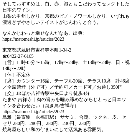
そしておすすめは、白、赤、泡ともこだわってセレクトした
日本のワイン。
山梨の甲州しかり、京都のピノ・ノワールしかり、いずれも
濃過ぎずやさしいテイストがじんわりと合う。
なんかじわっと幸せなんだなあ。出典:
https://matomeshi.jp/articles/2023
東京都武蔵野市吉祥寺本町1-34-2
☎0422-27-6165
［営］11時45分〜15時、17時〜23時、土13時〜23時、日・祝
13時〜22時
［休］不定休
［席］カウンター16席、テーブル20席、テラス10席 計46席
／全席禁煙（外で可）／予約可／カード可／お通し350円
［交］JRほか吉祥寺駅中央口より徒歩4分
たまや 吉祥寺｜肉の旨みを噛み締めながらじわっと日本ワ
インを合わせたい（焼き鳥/吉祥寺）
https://matomeshi.jp/articles/2023
鳥雅（最寄駅：永福町駅） ササミ、合鴨、ツクネ、皮、セ
セリ 280円、280円、280円、230円、230円
焼鳥屋らしい和の佇まいにして活気ある雰囲気。