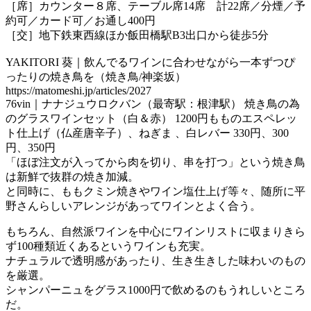
［席］カウンター８席、テーブル席14席 計22席／分煙／予
約可／カード可／お通し400円
［交］地下鉄東西線ほか飯田橋駅B3出口から徒歩5分
YAKITORI 葵｜飲んでるワインに合わせながら一本ずつぴ
ったりの焼き鳥を（焼き鳥/神楽坂）
https://matomeshi.jp/articles/2027
76vin｜ナナジュウロクバン（最寄駅：根津駅） 焼き鳥の為
のグラスワインセット（白＆赤） 1200円もものエスペレッ
ト仕上げ（仏産唐辛子）、ねぎま 、白レバー 330円、300
円、350円
「ほぼ注文が入ってから肉を切り、串を打つ」という焼き鳥
は新鮮で抜群の焼き加減。
と同時に、ももクミン焼きやワイン塩仕上げ等々、随所に平
野さんらしいアレンジがあってワインとよく合う。
もちろん、自然派ワインを中心にワインリストに収まりきら
ず100種類近くあるというワインも充実。
ナチュラルで透明感があったり、生き生きした味わいのもの
を厳選。
シャンパーニュをグラス1000円で飲めるのもうれしいところ
だ。