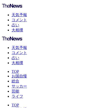
天気予報
コメント
占い
大相撲
天気予報
コメント
占い
大相撲
TOP
お国自慢
総合
サッカー
芸能
ライフ
TOP