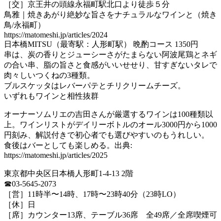
［交］京王井の頭線永福町駅北口より徒歩５分
鳥雅｜焼きあがり絶妙な旨さをナチュラルなワインと（焼き
鳥/永福町）
https://matomeshi.jp/articles/2024
日本橋MITSU（最寄駅：人形町駅） 晩酌コース 1350円
串は、炭の香りとジューシーさがたまらない阿波尾鶏とネギ
の合い串、脂の旨さと食感がいいせせり、甘すぎないタレで
肉々しいつくねの3種類。
ブルスケッタはレバーパテとチリクリームチーズ。
いずれもワインと相性抜群
オーナーソムリエの吉田さんが厳選するワインは100種類以
上。ワインリストがデイリーボトルのオール3000円から1000
円刻み、解説付きで初心者でも選びやすいのもうれしい。
食後はバーとしても楽しめる。出典:
https://matomeshi.jp/articles/2025
東京都中央区日本橋人形町1-4-13 2階
☎03-5645-2073
［営］11時半〜14時、17時〜23時40分（23時LO）
［休］日
［席］カウンター13席、テーブル36席 全49席／全席喫煙可