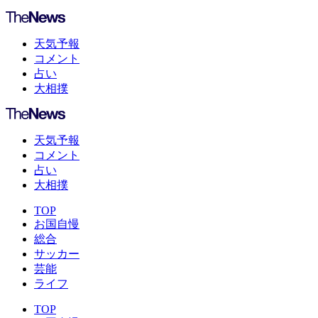
天気予報
コメント
占い
大相撲
天気予報
コメント
占い
大相撲
TOP
お国自慢
総合
サッカー
芸能
ライフ
TOP