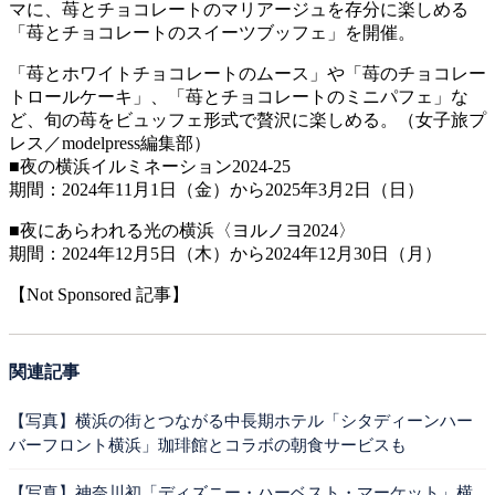
マに、苺とチョコレートのマリアージュを存分に楽しめる
「苺とチョコレートのスイーツブッフェ」を開催。
「苺とホワイトチョコレートのムース」や「苺のチョコレー
トロールケーキ」、「苺とチョコレートのミニパフェ」な
ど、旬の苺をビュッフェ形式で贅沢に楽しめる。（女子旅プ
レス／modelpress編集部）
■夜の横浜イルミネーション2024-25
期間：2024年11⽉1⽇（金）から2025年3⽉2日（日）
■夜にあらわれる光の横浜〈ヨルノヨ2024〉
期間：2024年12月5日（木）から2024年12月30日（月）
【Not Sponsored 記事】
関連記事
【写真】横浜の街とつながる中長期ホテル「シタディーンハー
バーフロント横浜」珈琲館とコラボの朝食サービスも
【写真】神奈川初「ディズニー・ハーベスト・マーケット」横