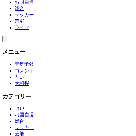
お国自慢
総合
サッカー
芸能
ライフ
メニュー
天気予報
コメント
占い
大相撲
カテゴリー
TOP
お国自慢
総合
サッカー
芸能