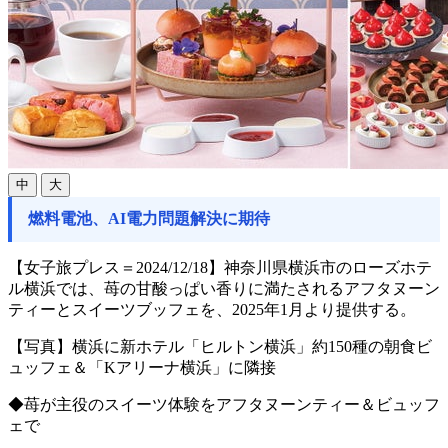
中
大
燃料電池、AI電力問題解決に期待
【女子旅プレス＝2024/12/18】神奈川県横浜市のローズホテ
ル横浜では、苺の甘酸っぱい香りに満たされるアフタヌーン
ティーとスイーツブッフェを、2025年1月より提供する。
【写真】横浜に新ホテル「ヒルトン横浜」約150種の朝食ビ
ュッフェ＆「Kアリーナ横浜」に隣接
◆苺が主役のスイーツ体験をアフタヌーンティー＆ビュッフ
ェで