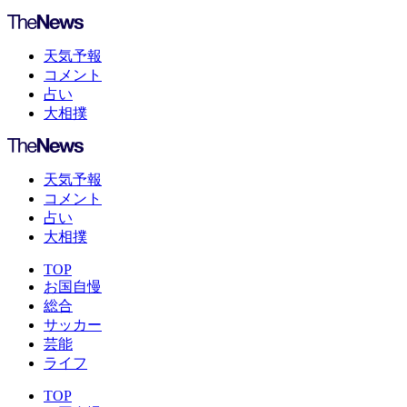
天気予報
コメント
占い
大相撲
天気予報
コメント
占い
大相撲
TOP
お国自慢
総合
サッカー
芸能
ライフ
TOP