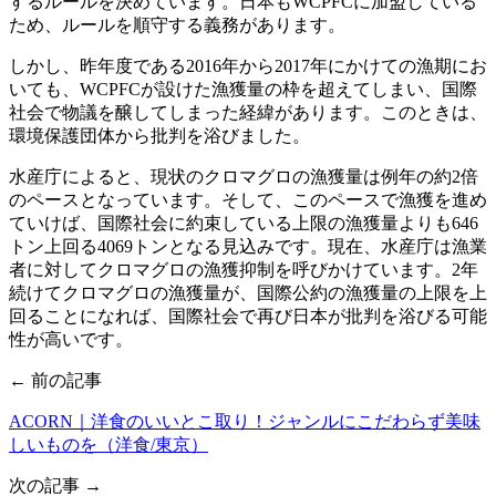
するルールを決めています。日本もWCPFCに加盟している
ため、ルールを順守する義務があります。
しかし、昨年度である2016年から2017年にかけての漁期にお
いても、WCPFCが設けた漁獲量の枠を超えてしまい、国際
社会で物議を醸してしまった経緯があります。このときは、
環境保護団体から批判を浴びました。
水産庁によると、現状のクロマグロの漁獲量は例年の約2倍
のペースとなっています。そして、このペースで漁獲を進め
ていけば、国際社会に約束している上限の漁獲量よりも646
トン上回る4069トンとなる見込みです。現在、水産庁は漁業
者に対してクロマグロの漁獲抑制を呼びかけています。2年
続けてクロマグロの漁獲量が、国際公約の漁獲量の上限を上
回ることになれば、国際社会で再び日本が批判を浴びる可能
性が高いです。
← 前の記事
ACORN｜洋食のいいとこ取り！ジャンルにこだわらず美味
しいものを（洋食/東京）
次の記事 →