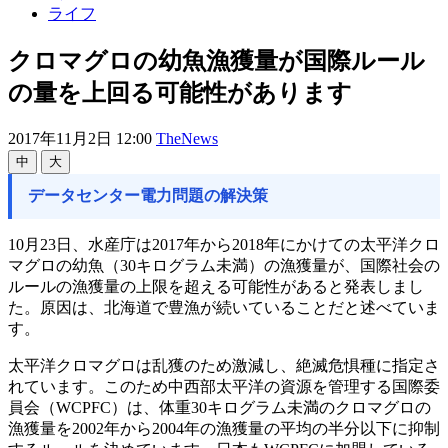
ライフ
クロマグロの幼魚漁獲量が国際ルール
の量を上回る可能性があります
2017年11月2日 12:00
TheNews
中
大
データセンター電力問題の解決策
10月23日、水産庁は2017年から2018年にかけての太平洋クロ
マグロの幼魚（30キログラム未満）の漁獲量が、国際社会の
ルールの漁獲量の上限を超える可能性があると発表しまし
た。原因は、北海道で豊漁が続いていることだと述べていま
す。
太平洋クロマグロは乱獲のため激減し、絶滅危惧種に指定さ
れています。このため中西部太平洋の資源を管理する国際委
員会（WCPFC）は、体重30キログラム未満のクロマグロの
漁獲量を2002年から2004年の漁獲量の平均の半分以下に抑制