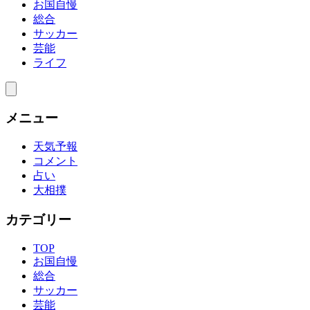
お国自慢
総合
サッカー
芸能
ライフ
メニュー
天気予報
コメント
占い
大相撲
カテゴリー
TOP
お国自慢
総合
サッカー
芸能