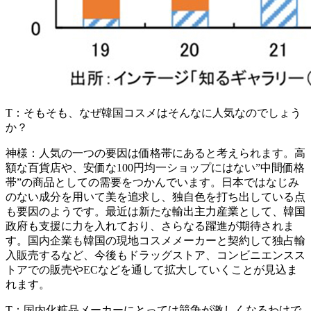
T：
そもそも、なぜ韓国コスメはそんなに人気なのでしょう
か？
神様：
人気の一つの要因は価格帯にあると考えられます。高
額な百貨店や、安価な100円均一ショップにはない
”中間価格
帯”の商品としての需要
をつかんでいます。
日本ではなじみ
のない成分を用いて美を追求し、独自色を打ち出している点
も要因のようです。最近は新たな輸出主力産業として、韓国
政府も支援に力を入れており、さらなる躍進が期待されま
す。国内企業も韓国の現地コスメメーカーと契約して独占輸
入販売するなど、今後もドラッグストア、コンビニエンスス
トアでの販売やECなどを通して拡大していくことが見込ま
れます。
T：
国内化粧品メーカーにとっては競争が激しくなるわけで