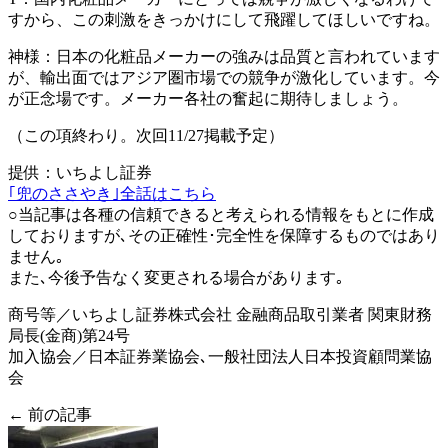
すから、この刺激をきっかけにして飛躍してほしいですね。
神様：
日本の化粧品メーカーの強みは品質と言われています
が、輸出面ではアジア圏市場での競争が激化
しています。今
が正念場です。メーカー各社の奮起に期待しましょう。
（この項終わり。次回11/27掲載予定）
提供：いちよし証券
｢兜のささやき｣全話はこちら
○当記事は各種の信頼できると考えられる情報をもとに作成
しておりますが､その正確性･完全性を保障するものではあり
ません｡
また､今後予告なく変更される場合があります｡
商号等／いちよし証券株式会社 金融商品取引業者 関東財務
局長(金商)第24号
加入協会／日本証券業協会､一般社団法人日本投資顧問業協
会
← 前の記事