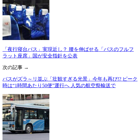
「夜行寝台バス」実現近し？ 腰を伸ばせる「バスのフルフ
ラット座席」国が安全指針を公表
次の記事 →
バスがズラ～リ並ぶ「壮観すぎる光景」今年も再び!? ピーク
時は“1時間あたり50便”運行へ 人気の航空祭輸送で