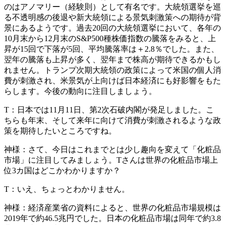
のはアノマリー（経験則）として有名です。大統領選挙を巡
る不透明感の後退や新大統領による景気刺激策への期待が背
景にあるようです。過去20回の大統領選挙において、各年の
10月末から12月末のS&P500種株価指数の騰落をみると、上
昇が15回で下落が5回、平均騰落率は＋2.8％でした。また、
翌年の騰落も上昇が多く、翌年まで株高が期待できるかもし
れません。トランプ次期大統領の政策によって米国の個人消
費が刺激され、米景気が上向けば日本経済にも好影響をもた
らします。今後の動向に注目しましょう。
T：
日本では11月11日、第2次石破内閣が発足しました。こ
ちらも年末、そして来年に向けて消費が刺激されるような政
策を期待したいところですね。
神様：
さて、今日はこれまでとは少し趣向を変えて「化粧品
市場」に注目してみましょう。Tさんは世界の化粧品市場上
位3カ国はどこかわかりますか？
T：
いえ、ちょっとわかりません。
神様：
経済産業省の資料によると、世界の化粧品市場規模は
2019年で約46.5兆円でした。日本の化粧品市場は同年で約3.8