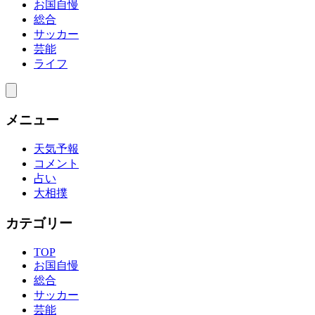
お国自慢
総合
サッカー
芸能
ライフ
メニュー
天気予報
コメント
占い
大相撲
カテゴリー
TOP
お国自慢
総合
サッカー
芸能