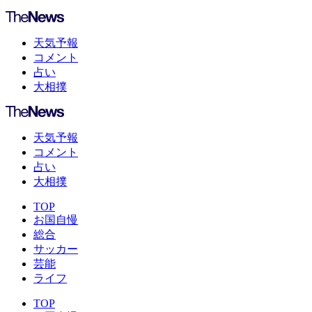
天気予報
コメント
占い
大相撲
天気予報
コメント
占い
大相撲
TOP
お国自慢
総合
サッカー
芸能
ライフ
TOP