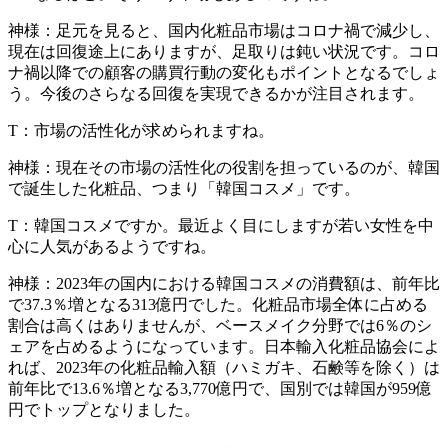
神様：
足元を見ると、国内化粧品市場はコロナ禍で減少し、
現在は回復途上にありますが、足取りは鈍い状況です。コロ
ナ禍以降での顧客の購買行動の変化もポイントとなるでしょ
う。今後のさらなる回復を実現できるかが注目されます。
T：
市場の活性化が求められますね。
神様：
現在その市場の活性化の役割を担っているのが、韓国
で誕生した化粧品、つまり「韓国コスメ」です。
T：
韓国コスメですか。最近よく目にしますが若い女性を中
心に人気があるようですね。
神様：
2023年の国内における韓国コスメの消費額は、前年比
で37.3％増となる313億円でした。化粧品市場全体に占める
割合は高くはありませんが、ベースメイク分野では6％のシ
ェアを占めるようになっています。日本輸入化粧品協会によ
れば、2023年の化粧品輸入額（ハミガキ、石鹸等を除く）は
前年比で13.6％増となる3,770億円で、国別では韓国が959億
円でトップとなりました。