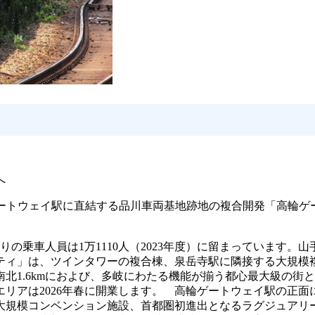
へ
輪ゲートウェイ駅に直結する品川車両基地跡地の複合開発「高輪ゲー
りの乗車人員は1万1110人（2023年度）に留まっています
ティ」は、ツインタワーの複合棟、泉岳寺駅に隣接する大規模
1.6kmにおよび、多岐にわたる機能が揃う都心最大級の街とな
リアは2026年春に開業します。 高輪ゲートウェイ駅の正面
大規模コンベンション施設、首都圏初進出となるラグジュアリ