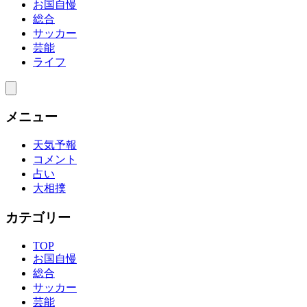
お国自慢
総合
サッカー
芸能
ライフ
メニュー
天気予報
コメント
占い
大相撲
カテゴリー
TOP
お国自慢
総合
サッカー
芸能