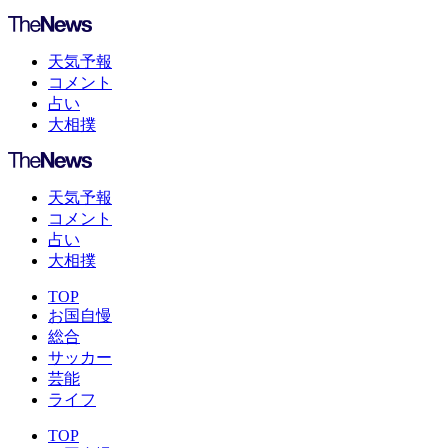
天気予報
コメント
占い
大相撲
天気予報
コメント
占い
大相撲
TOP
お国自慢
総合
サッカー
芸能
ライフ
TOP