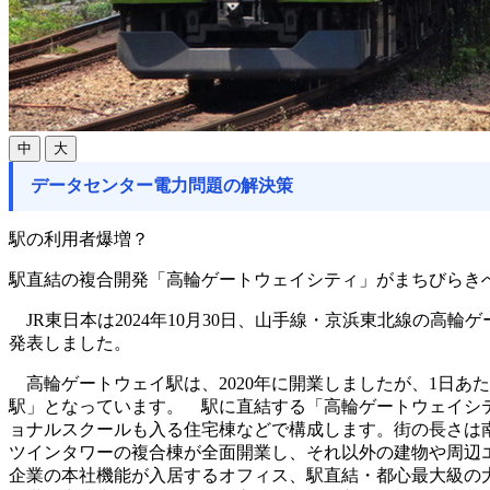
中
大
データセンター電力問題の解決策
駅の利用者爆増？
駅直結の複合開発「高輪ゲートウェイシティ」がまちびらき
JR東日本は2024年10月30日、山手線・京浜東北線の高
発表しました。
高輪ゲートウェイ駅は、2020年に開業しましたが、1日あた
駅」となっています。 駅に直結する「高輪ゲートウェイシ
ョナルスクールも入る住宅棟などで構成します。街の長さは南北
ツインタワーの複合棟が全面開業し、それ以外の建物や周辺エ
企業の本社機能が入居するオフィス、駅直結・都心最大級の