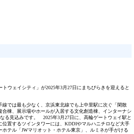
トウェイシティ」が2025年3月27日にまちびらきを迎えると
。山手線では最も少なく、京浜東北線でも上中里駅に次ぐ「閑散
複合棟、展示場やホールが入居する文化創造棟、インターナシ
る見込みです。 2025年3月27日に、高輪ゲートウェイ駅と
に位置するツインタワーには、KDDIやマルハニチロなど大手
ーホテル「JWマリオット・ホテル東京」、ルミネが手がける