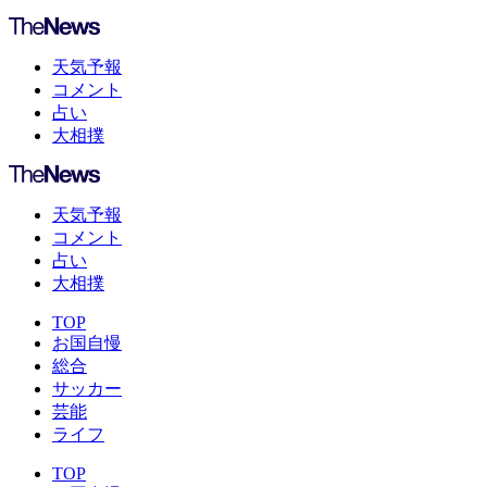
天気予報
コメント
占い
大相撲
天気予報
コメント
占い
大相撲
TOP
お国自慢
総合
サッカー
芸能
ライフ
TOP