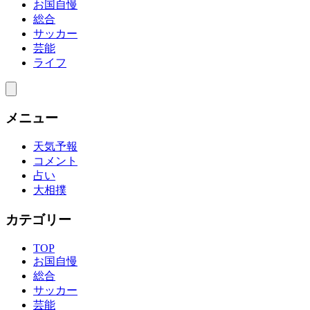
お国自慢
総合
サッカー
芸能
ライフ
メニュー
天気予報
コメント
占い
大相撲
カテゴリー
TOP
お国自慢
総合
サッカー
芸能