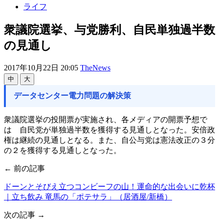
ライフ
衆議院選挙、与党勝利、自民単独過半数
の見通し
2017年10月22日 20:05
TheNews
中
大
データセンター電力問題の解決策
衆議院選挙の投開票が実施され、各メディアの開票予想で
は 自民党が単独過半数を獲得する見通しとなった。安倍政
権は継続の見通しとなる。また、自公与党は憲法改正の３分
の２を獲得する見通しとなった。
← 前の記事
ドーンとそびえ立つコンビーフの山！運命的な出会いに乾杯
｜立ち飲み 竜馬の「ポテサラ」（居酒屋/新橋）
次の記事 →