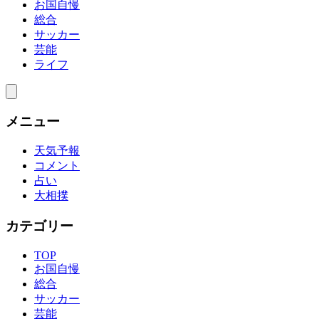
お国自慢
総合
サッカー
芸能
ライフ
メニュー
天気予報
コメント
占い
大相撲
カテゴリー
TOP
お国自慢
総合
サッカー
芸能