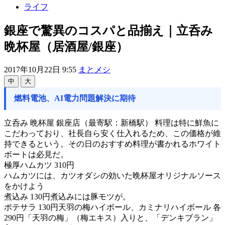
ライフ
銀座で驚異のコスパと品揃え｜立呑み
晩杯屋（居酒屋/銀座）
2017年10月22日 9:55
まとメシ
中
大
燃料電池、AI電力問題解決に期待
立呑み 晩杯屋 銀座店（最寄駅：新橋駅） 料理は特に鮮魚に
こだわっており、社長自ら安く仕入れるため、この価格が維
持できるという。その日のおすすめ料理が書かれるホワイト
ボートは必見だ。
極厚ハムカツ 310円
ハムカツには、カツオダシの効いた晩杯屋オリジナルソース
をかけよう
煮込み 130円煮込みには豚モツが。
ポテサラ 130円天羽の梅ハイボール、カミナリハイボール 各
290円「天羽の梅」（梅エキス）入りと、「デンキブラン」