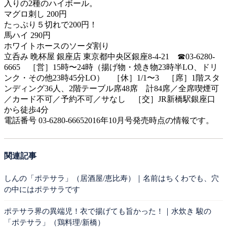
入りの2種のハイボール。
マグロ刺し 200円
たっぷり５切れで200円！
馬ハイ 290円
ホワイトホースのソーダ割り
立呑み 晩杯屋 銀座店 東京都中央区銀座8-4-21 ☎03-6280-
6665 ［営］15時〜24時（揚げ物・焼き物23時半LO、ドリ
ンク・その他23時45分LO） ［休］1/1〜3 ［席］1階スタ
ンディング36人、2階テーブル席48席 計84席／全席喫煙可
／カード不可／予約不可／サなし ［交］JR新橋駅銀座口
から徒歩4分
電話番号 03-6280-66652016年10月号発売時点の情報です。
関連記事
しんの「ポテサラ」（居酒屋/恵比寿）｜名前はちくわでも、穴
の中にはポテサラです
ポテサラ界の異端児！衣で揚げても旨かった！｜水炊き 駿の
「ポテサラ」（鶏料理/新橋）