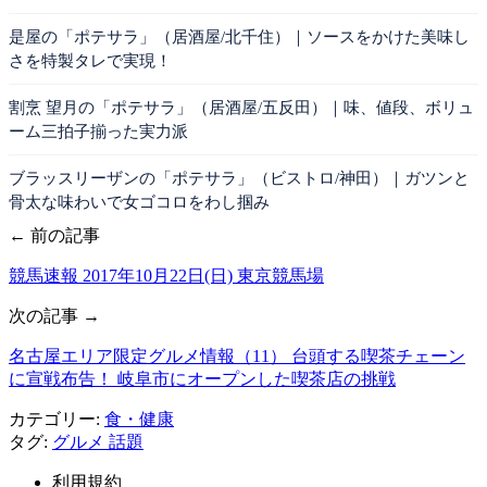
是屋の「ポテサラ」（居酒屋/北千住）｜ソースをかけた美味し
さを特製タレで実現！
割烹 望月の「ポテサラ」（居酒屋/五反田）｜味、値段、ボリュ
ーム三拍子揃った実力派
ブラッスリーザンの「ポテサラ」（ビストロ/神田）｜ガツンと
骨太な味わいで女ゴコロをわし掴み
← 前の記事
競馬速報 2017年10月22日(日) 東京競馬場
次の記事 →
名古屋エリア限定グルメ情報（11） 台頭する喫茶チェーン
に宣戦布告！ 岐阜市にオープンした喫茶店の挑戦
カテゴリー:
食・健康
タグ:
グルメ
話題
利用規約