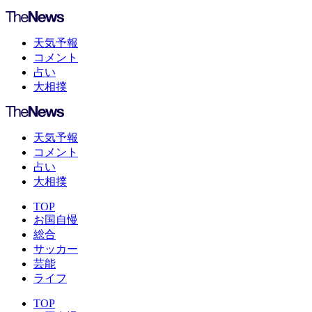
天気予報
コメント
占い
大相撲
天気予報
コメント
占い
大相撲
TOP
お国自慢
総合
サッカー
芸能
ライフ
TOP