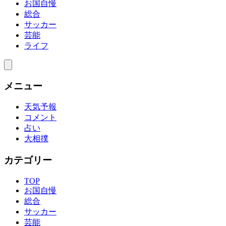
お国自慢
総合
サッカー
芸能
ライフ
メニュー
天気予報
コメント
占い
大相撲
カテゴリー
TOP
お国自慢
総合
サッカー
芸能