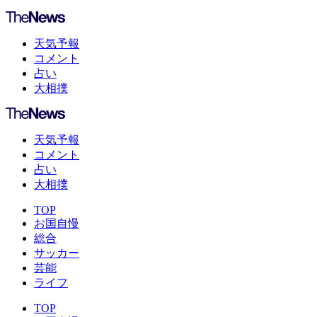
天気予報
コメント
占い
大相撲
天気予報
コメント
占い
大相撲
TOP
お国自慢
総合
サッカー
芸能
ライフ
TOP