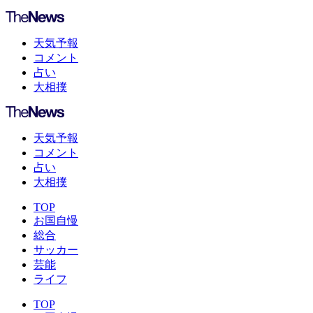
天気予報
コメント
占い
大相撲
天気予報
コメント
占い
大相撲
TOP
お国自慢
総合
サッカー
芸能
ライフ
TOP