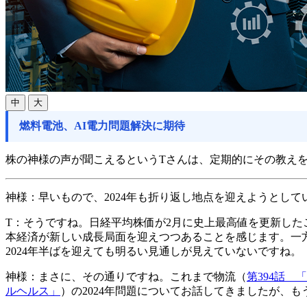
中
大
燃料電池、AI電力問題解決に期待
株の神様の声が聞こえるというTさんは、定期的にその教え
神様：
早いもので、2024年も折り返し地点を迎えようとして
T：
そうですね。日経平均株価が2月に史上最高値を更新した
本経済が新しい成長局面を迎えつつあることを感じます。一方
2024年半ばを迎えても明るい見通しが見えていないですね。
神様：
まさに、その通りですね。これまで物流（
第394話 
ルヘルス」
）の2024年問題についてお話してきましたが、も