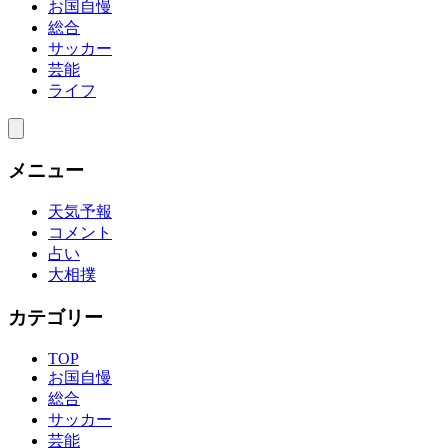
お国自慢
総合
サッカー
芸能
ライフ
メニュー
天気予報
コメント
占い
大相撲
カテゴリー
TOP
お国自慢
総合
サッカー
芸能