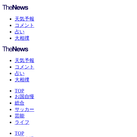
天気予報
コメント
占い
大相撲
天気予報
コメント
占い
大相撲
TOP
お国自慢
総合
サッカー
芸能
ライフ
TOP