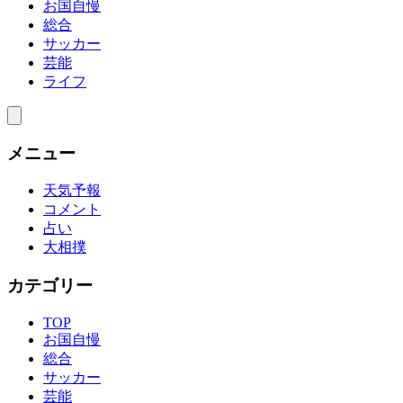
お国自慢
総合
サッカー
芸能
ライフ
メニュー
天気予報
コメント
占い
大相撲
カテゴリー
TOP
お国自慢
総合
サッカー
芸能