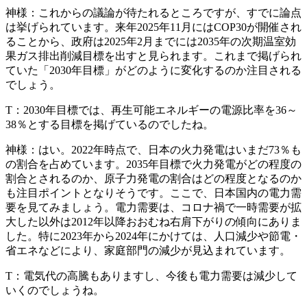
神様：
これからの議論が待たれるところですが、すでに論点
は挙げられています。来年2025年11月にはCOP30が開催され
ることから、政府は2025年2月までには2035年の次期温室効
果ガス排出削減目標を出すと見られます。これまで掲げられ
ていた「2030年目標」がどのように変化するのか注目される
でしょう。
T：
2030年目標では、再生可能エネルギーの電源比率を36～
38％とする目標を掲げているのでしたね。
神様：
はい。2022年時点で、日本の火力発電はいまだ73％も
の割合を占めています。2035年目標で火力発電がどの程度の
割合とされるのか、原子力発電の割合はどの程度となるのか
も注目ポイントとなりそうです。ここで、日本国内の電力需
要を見てみましょう。電力需要は、コロナ禍で一時需要が拡
大した以外は2012年以降おおむね右肩下がりの傾向にありま
した。特に2023年から2024年にかけては、人口減少や節電・
省エネなどにより、家庭部門の減少が見込まれています。
T：
電気代の高騰もありますし、今後も電力需要は減少して
いくのでしょうね。