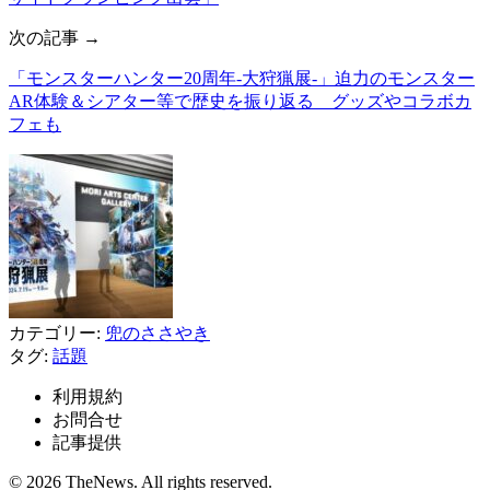
次の記事 →
「モンスターハンター20周年-大狩猟展-」迫力のモンスター
AR体験＆シアター等で歴史を振り返る グッズやコラボカ
フェも
カテゴリー:
兜のささやき
タグ:
話題
利用規約
お問合せ
記事提供
© 2026 TheNews. All rights reserved.