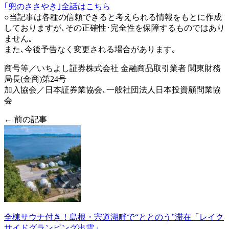
｢兜のささやき｣全話はこちら
○当記事は各種の信頼できると考えられる情報をもとに作成
しておりますが､その正確性･完全性を保障するものではあり
ません｡
また､今後予告なく変更される場合があります｡
商号等／いちよし証券株式会社 金融商品取引業者 関東財務
局長(金商)第24号
加入協会／日本証券業協会､一般社団法人日本投資顧問業協
会
← 前の記事
全棟サウナ付き！島根・宍道湖畔で“ととのう”滞在「レイク
サイドグランピング出雲」