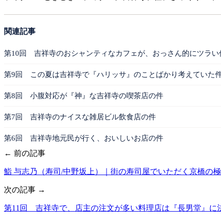
関連記事
第10回 吉祥寺のおシャンティなカフェが、おっさん的にツラい
第9回 この夏は吉祥寺で『ハリッサ』のことばかり考えていた
第8回 小腹対応が『神』な吉祥寺の喫茶店の件
第7回 吉祥寺のナイスな雑居ビル飲食店の件
第6回 吉祥寺地元民が行く、おいしいお店の件
← 前の記事
鮨 与志乃（寿司/中野坂上）｜街の寿司屋でいただく京橋の
次の記事 →
第11回 吉祥寺で、店主の注文が多い料理店は『長男堂』に