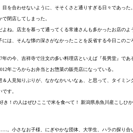
目を合わせないように、そそくさと通りすぎる日々であった
かで閉店してしまった。
よね。店主を慕って通ってくる常連さんも多かったお店のよ
には、そんな懐の深さがなかったことを反省する今日このご
017年の今、吉祥寺で注文の多い料理店といえば『長男堂』であ
012年ごろからお弁当とお惣菜の販売店になっている。
＆人見知りぶりが、なかなかいいなぁ、と思って、タイミン
いです。
好き！の人はぜひここで米を食べて！ 新潟県糸魚川産こしひ
。
…。小さなお子様、にぎやかな団体、大学生、ハラの探り合