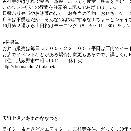
吉祥寺のはずれで弁当・惣菜 こっそり食堂・喫茶を営む『
この“こっそり”の行間を好意的に読んであげてほしい。
日替わり弁当やお惣菜のほか、お弁当の予約、おせち、ケー
店主は不愛想だが、そんなのは気にするな！ちょっとシャイ
10月第２週から土日祝はモーニング（8：30～11：30）＆ラン
●長男堂
お弁当販売は毎日12：００～２３：００（平日は店内でイー
お店でイベントなどがある場合は変更もあるので、詳しくはH
［住］武蔵野市中町3-18-11 ［休］火
http://chounandou2.ti-da.net/
天野七月／あまのななつき
ライター＆ときどきエディター。吉祥寺在住、ざっくり30