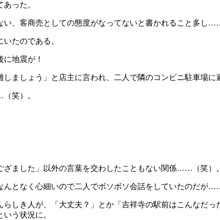
てあった。
い、客商売としての態度がなってないと書かれること多し…
にいたのである。
後に地震が！
しましょう」と店主に言われ、二人で隣のコンビニ駐車場に
…（笑）。
ざました」以外の言葉を交わしたこともない関係……（笑）
んとなく心細いので二人でボソボソ会話をしていたのだが…
らしき人が、「大丈夫？」とか「吉祥寺の駅前はこんなだっ
るという状況に。