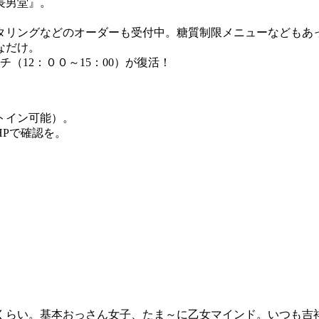
長男堂』。
タリングなどのオーダーも受付中。糖質制限メニューなどもあ
なだけ。
チ（12：００～15：00）が復活！
トイン可能）。
Pで確認を。
年くらい。基本おっさん女子、たま～に乙女マインド。いつも吉