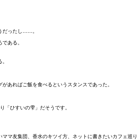
。
うだったし……。
ろである。
る。
グがあればご飯を食べるというスタンスであった。
かり「ひすいの雫」だそうです。
いママ友集団、香水のキツイ方、ネットに書きたいカフェ巡り