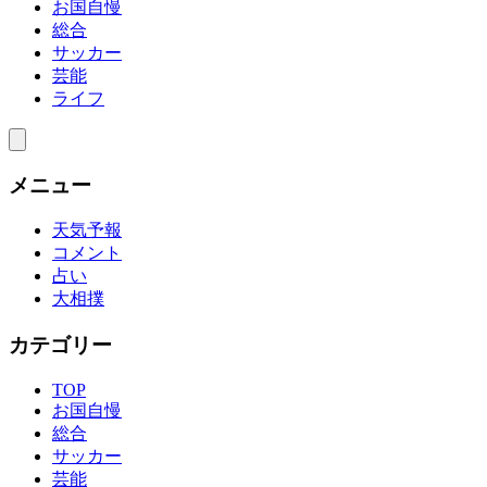
お国自慢
総合
サッカー
芸能
ライフ
メニュー
天気予報
コメント
占い
大相撲
カテゴリー
TOP
お国自慢
総合
サッカー
芸能