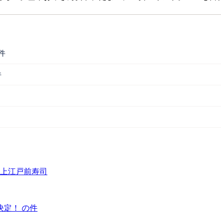
件
件
極上江戸前寿司
決定！ の件