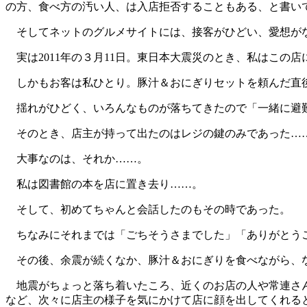
の方、食べ方の汚い人、は入店拒否することもある、と書い
そしてネットのグルメサイトには、接客がひどい、愛想がな
実は2011年の３月11日。東日本大震災のとき、私はこの店
しかもお客は私ひとり。豚汁＆おにぎりセットを頼んだ直
揺れがひどく、いろんなものが落ちてきたので「一緒に避難
そのとき、店主が持って出たのはレジの鍵のみであった…
大事なのは、それか……。
私は図書館の本を店に置き去り……。
そして、初めてちゃんと会話したのもその時であった。
ちなみにそれまでは「ごちそうさまでした」「ありがとうご
その後、余震が続くなか、豚汁＆おにぎりを食べながら、な
地震がちょっと落ち着いたころ、近くのお店の人や常連さん
など、次々に店主の様子を気にかけて店に顔を出してくれ