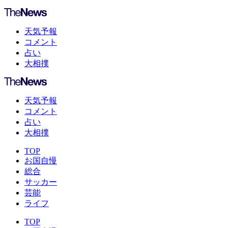
天気予報
コメント
占い
大相撲
天気予報
コメント
占い
大相撲
TOP
お国自慢
総合
サッカー
芸能
ライフ
TOP