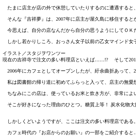
たまに店主が店の外で休憩していたりするのに遭遇すると、
そんな『吉祥夢』は、2007年に店主が屋久島に移住すると
今思えば、自分の店なんだから自分の思うようにしてＯＫだ
しかし若かりしころ、おっさん女子以前の乙女マインド女子
イラスト／スタジヲワンツー
現在の吉祥寺で注文の多い料理店といえば……!? そして2
2006年にカフェとしてオープンしたが、紆余曲折あって、2
私は図書館の帰り道に初めてふらっと入って、店主の無愛想
ちなみにこの店は、使っているお米と炊き方が、非常によ
そこが好きになった理由のひとつ。糖質上等！ 炭水化物大
しかしくどいようですが、ここは注文の多い料理店である
カフェ時代の『お店からのお願い』の一部をご紹介すると…