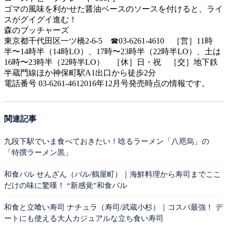
ゴマの風味を利かせた醤油ベースのソースを付けると、ライ
スがグイグイ進む！
森のブッチャーズ
東京都千代田区一ツ橋2-6-5 ☎03-6261-4610 ［営］11時
半〜14時半（14時LO）、17時〜23時半（22時半LO）、土は
16時〜23時半（22時半LO） ［休］日・祝 ［交］地下鉄
半蔵門線ほか神保町駅A1出口から徒歩2分
電話番号 03-6261-4612016年12月号発売時点の情報です。
関連記事
九段下駅でいま食べておきたい！唸るラーメン「八咫烏」の
「特撰ラーメン黒」
和食バル せんざん（バル/鶴屋町）｜海鮮料理から寿司までここ
だけの味に驚嘆！ “新感覚”和食バル
和食と立喰い寿司 ナチュラ（寿司/武蔵小杉）｜コスパ最強！ デ
ートにも使える大人カジュアルな立ち食い寿司