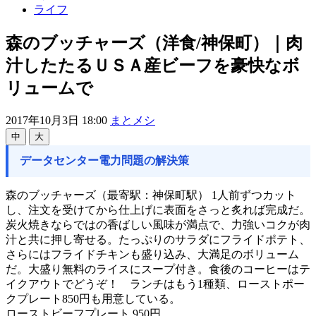
ライフ
森のブッチャーズ（洋食/神保町）｜肉
汁したたるＵＳＡ産ビーフを豪快なボ
リュームで
2017年10月3日 18:00
まとメシ
中
大
データセンター電力問題の解決策
森のブッチャーズ（最寄駅：神保町駅） 1人前ずつカット
し、注文を受けてから仕上げに表面をさっと炙れば完成だ。
炭火焼きならではの香ばしい風味が満点で、力強いコクが肉
汁と共に押し寄せる。たっぷりのサラダにフライドポテト、
さらにはフライドチキンも盛り込み、大満足のボリューム
だ。大盛り無料のライスにスープ付き。食後のコーヒーはテ
イクアウトでどうぞ！ ランチはもう1種類、ローストポー
クプレート850円も用意している。
ローストビーフプレート 950円