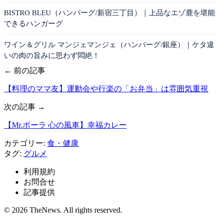
BISTRO BLEU（ハンバーグ/新宿三丁目）｜上品なエゾ鹿を堪能
できるハンガーグ
ワイン＆グリル マンジェマンジェ（ハンバーグ/銀座）｜ケタ違
いの肉の旨みに思わず悶絶！
← 前の記事
【料理のママ友】運動会や行楽の「お弁当」は雰囲気重視
次の記事 →
【Mr.ボーラ 心の風車】幸福カレー
カテゴリー:
食・健康
タグ:
グルメ
利用規約
お問合せ
記事提供
© 2026 TheNews. All rights reserved.