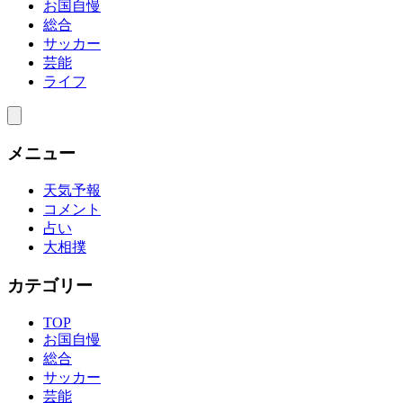
お国自慢
総合
サッカー
芸能
ライフ
メニュー
天気予報
コメント
占い
大相撲
カテゴリー
TOP
お国自慢
総合
サッカー
芸能