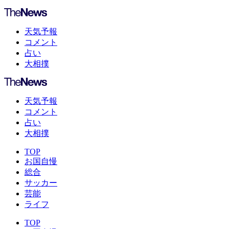
天気予報
コメント
占い
大相撲
天気予報
コメント
占い
大相撲
TOP
お国自慢
総合
サッカー
芸能
ライフ
TOP