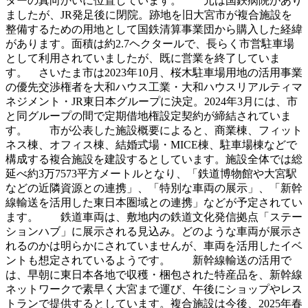
ターの真向かいに位置しています。 元は国鉄病院があり
ましたが、JR発足後に閉院。跡地を旧大宮市が複合施設を
整備するための用地として国鉄清算事業団から購入した経緯
があります。面積は約2.7ヘクタールで、長らく市営駐車場
として利用されていましたが、既に営業を終了していま
す。 さいたま市は2023年10月、桜木駐車場用地の活用事業
の優先交渉権者を大和ハウス工業・大和ハウスリアルティマ
ネジメント・JR東日本グループに決定。2024年3月には、市
と同グループの間で定期借地権設定契約が締結されていま
す。 市が公表した施設概要によると、商業棟、フィット
ネス棟、オフィス棟、結婚式場・MICE棟、駐車場棟などで
構成する複合施設を建設するとしています。施設全体では総
延べ約3万7573平方メートルとなり、「鉄道博物館や大宮駅
などの近隣資源との連携」、「特別な車両の展示」、「新幹
線輸送を活用した東日本圏域との連携」などが予定されてい
ます。 鉄道車両は、敷地内の鉄道文化発信拠点「ステー
ションハブ」に展示される見込み。どのような車両が展示さ
れるのかは明らかにされていませんが、車両を活用したイベ
ントも想定されているようです。 新幹線輸送の活用で
は、早朝に東日本各地で収穫・梱包された特産品を、新幹線
ネットワークで素早く大宮まで運び、午後にショップやレス
トランで提供するとしています。複合施設は今後、2025年春