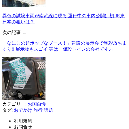
異色の試験車両が南武線に現る 運行中の車内公開は初 JR東
日本の狙いは？
次の記事 →
「なにこの超ポップなブース！」建設の展示会で異彩放ちま
くり!! 展示物もスゴイ 実は「仮設トイレの会社です♪」
カテゴリー:
お国自慢
タグ:
おでかけ
旅行
話題
利用規約
お問合せ