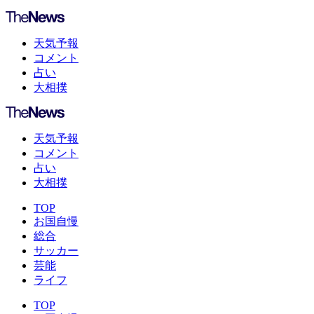
天気予報
コメント
占い
大相撲
天気予報
コメント
占い
大相撲
TOP
お国自慢
総合
サッカー
芸能
ライフ
TOP