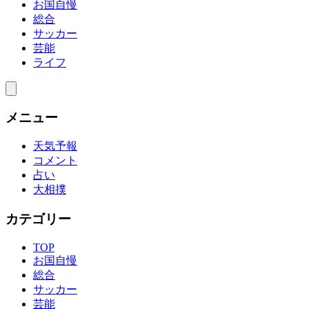
お国自慢
総合
サッカー
芸能
ライフ
メニュー
天気予報
コメント
占い
大相撲
カテゴリー
TOP
お国自慢
総合
サッカー
芸能