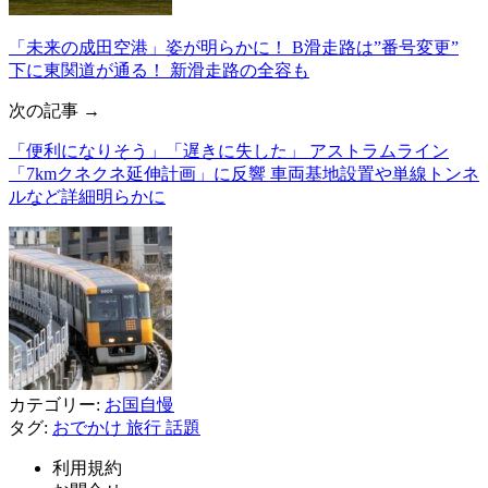
「未来の成田空港」姿が明らかに！ B滑走路は”番号変更”
下に東関道が通る！ 新滑走路の全容も
次の記事 →
「便利になりそう」「遅きに失した」 アストラムライン
「7kmクネクネ延伸計画」に反響 車両基地設置や単線トンネ
ルなど詳細明らかに
カテゴリー:
お国自慢
タグ:
おでかけ
旅行
話題
利用規約