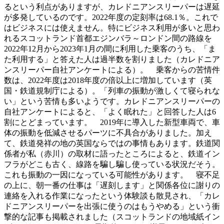
るという利点がありますが、カレドニアンスリーパーは遅延
が多発しているのです。2022年度の定刻率は68.1％。これで
はビジネスには使えません。特にビジネス利用が多いと思わ
れるスコットランド首都エジンバラ～ロンドン間の路線を
2022年12月から2023年1月の間に利用した乗客のうち、「ま
た利用する」と答えた人は過半数を割りました（カレドニア
ンスリーパー自社アンケートによる）。 乗客からの苦情件
数は、2022年度は2018年度の倍以上に増加しています（英
国・鉄道規制庁による）。「列車の振動が激しくて寝られな
い」という苦情も多いようです。カレドニアンスリーパーの
自社アンケートによると、「よく眠れた」と回答した人は6
割にとどまっています。 2019年に導入した新型車両で、車
体の振動を低減させるパーツに不具合がありました。加え
て、鉄道発祥の地の英国ならではの事情もあります。鉄道関
係者が私（赤川）の取材に語ったところによると、鉄道イン
フラがどこも古く、線路を騙し騙し使っている状況だそう。
これも振動の一因になっている可能性があります。 寝不足
の上に、朝一番の仕事は「遅刻します」と関係各位に謝りの
連絡を入れる作業になったという体験談も散見され、「カレ
ドニアンスリーパーを出張に使うのはもうやめる」という衝
撃的な記事も掲載されました（スコットランドの地域紙イン