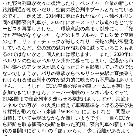
った寝台列車が次々に復活したり、ベンチャー企業の新しい
路線開通が相次いだり、空前の寝台列車ブームとなっている
のです。 例えば、2014年に廃止された仏パリ～独ベルリン
間の国際寝台列車が、2023年にオーストリア鉄道のもとでサ
ービスを再開しました。 環境意識の高まり以外にも、「預
けた荷物がなくなった」などのトラブルや、テロ対策で空港
のセキュリティ・チェックが厳しくなり、長蛇の列が常態化
しているなど、空の旅の魅力が相対的に減っていることもあ
るのではないかと、個人的には感じます。 また、2020年に
ベルリンの空港がベルリン州外に移ってしまい、空港から市
中心部へのアクセスが悪くなったことも影響しているのでは
ないでしょうか。パリの東駅からベルリン中央駅に直接乗り
付けられる寝台列車の方が魅力的に映るのも不思議はありま
せん。 こうした、EUの空前の寝台列車ブームにも英国は
参加できていません。ドーバー海峡のトンネルをくぐって
EU各国まで寝台列車を走らせる構想はありますが、海底ト
ンネルでの万が一の火災に備えて車両基準を上げる必要があ
り採算が取れない（米誌『WIRED』による）など、問題が
山積していて実現はなかなか難しいようです。 自らEUか
ら距離を取る孤高の決断を取った英国。寝台列車の新しい時
代の幕開けに沸くEUの「熱」からも、少し距離があるよう