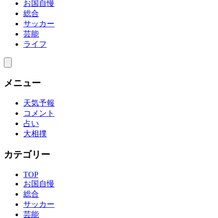
お国自慢
総合
サッカー
芸能
ライフ
メニュー
天気予報
コメント
占い
大相撲
カテゴリー
TOP
お国自慢
総合
サッカー
芸能