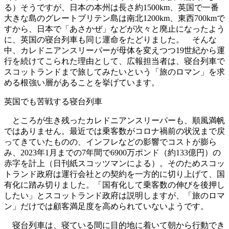
る）そうですが、日本の本州は長さ約1500km、英国で一番
大きな島のグレートブリテン島は南北1200km、東西700kmで
すから、日本で「あさかぜ」などが次々と廃止になったよう
に、英国の寝台列車も同じ運命をたどりました。 そんな
中、カレドニアンスリーパーが母体を変えつつ19世紀から運
行を続けてこられた理由として、広報担当者は、寝台列車で
スコットランドまで旅してみたいという「旅のロマン」を求
める根強い層があることを挙げています。
英国でも苦戦する寝台列車
ところが生き残ったカレドニアンスリーパーも、順風満帆
ではありません。最近では乗客数がコロナ禍前の状況まで戻
ってきていたものの、インフレなどの影響でコストが膨ら
み、2023年1月までの7年間で6900万ポンド（約133億円）の
赤字を計上（日刊紙スコッツマンによる）。そのためスコッ
トランド政府は運行会社との契約を一方的に切り上げて、国
有化に踏み切りました。「国有化して乗客数の伸びを後押し
したい」とスコットランド政府は説明しますが、「旅のロマ
ン」だけでは顧客満足度を高められていないようです。
寝台列車は、寝ている間に目的地に着いて朝から行動でき