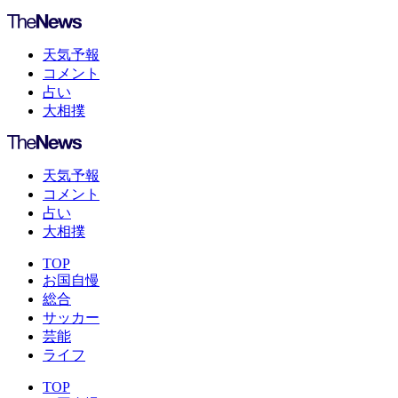
天気予報
コメント
占い
大相撲
天気予報
コメント
占い
大相撲
TOP
お国自慢
総合
サッカー
芸能
ライフ
TOP