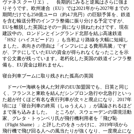
ヴァネス クーリエ）。 長期的にみると逆風はさらに強ま
りそうです。欧州連合（EU）では2021年から2027年までの
期間だけでも258億ユーロ（約4.7兆円）の巨額予算を、鉄道
を含む輸送分野のインフラ整備に振り分ける予定ですが、
EUを離脱した英国はその一員になり損ねたわけです。現在
建設中の、ロンドンとイングランド北部を結ぶ高速鉄道
「HS2（ハイスピード2）」も当初より路線を大幅に短縮し
ました。表向きの理由は「インフレによる費用高騰」です
が、アテにしていたEUの資金が得られなくなったことを示
す公文書が残っています。老朽化した英国の鉄道インフラ整
備も、EU資金は頼れません。
寝台列車ブームに取り残された孤高の英国
ドーバー海峡を挟んだ対岸のEU加盟国でも、日英と同じ
く、フランスと東欧を結んだシンプロン急行や北急行といっ
た超が付くほど有名な夜行列車が次々と廃止になり、2017年
頃には「寝台列車の終焉（しゅうえん）」が議論されるほど
まで落ち込みました。 ところが、スウェーデンの環境活動
家、グレタ・トゥンベリ氏が飛行機利用者を「飛び恥
（Flight Shame）」と評したのをきっかけに、2019年頃から
飛行機で飛び回る人への風当たりが強くなり、一度廃止にな