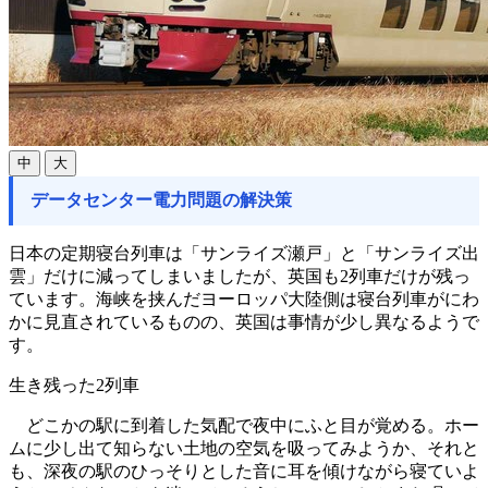
中
大
データセンター電力問題の解決策
日本の定期寝台列車は「サンライズ瀬戸」と「サンライズ出
雲」だけに減ってしまいましたが、英国も2列車だけが残っ
ています。海峡を挟んだヨーロッパ大陸側は寝台列車がにわ
かに見直されているものの、英国は事情が少し異なるようで
す。
生き残った2列車
どこかの駅に到着した気配で夜中にふと目が覚める。ホー
ムに少し出て知らない土地の空気を吸ってみようか、それと
も、深夜の駅のひっそりとした音に耳を傾けながら寝ていよ