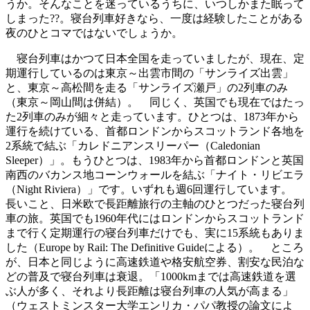
うか。そんなことを迷っているうちに、いつしかまた眠って
しまった??。寝台列車好きなら、一度は経験したことがある
夜のひとコマではないでしょうか。
寝台列車はかつて日本全国を走っていましたが、現在、定
期運行しているのは東京～出雲市間の「サンライズ出雲」
と、東京～高松間を走る「サンライズ瀬戸」の2列車のみ
（東京～岡山間は併結）。 同じく、英国でも現在ではたっ
た2列車のみが細々と走っています。ひとつは、1873年から
運行を続けている、首都ロンドンからスコットランド各地を
2系統で結ぶ「カレドニアンスリーパー（Caledonian
Sleeper）」。もうひとつは、1983年から首都ロンドンと英国
南西のバカンス地コーンウォールを結ぶ「ナイト・リビエラ
（Night Riviera）」です。いずれも週6回運行しています。
長いこと、日米欧で長距離旅行の主軸のひとつだった寝台列
車の旅。英国でも1960年代にはロンドンからスコットランド
まで行く定期運行の寝台列車だけでも、実に15系統もありま
した（Europe by Rail: The Definitive Guideによる）。 ところ
が、日本と同じように高速鉄道や格安航空券、割安な民泊な
どの普及で寝台列車は衰退。「1000kmまでは高速鉄道を選
ぶ人が多く、それより長距離は寝台列車の人気が高まる」
（ウェストミンスター大学エンリカ・パパ教授の論文によ