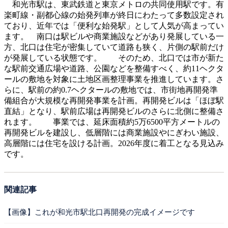
和光市駅は、東武鉄道と東京メトロの共同使用駅です。有
楽町線・副都心線の始発列車が終日にわたって多数設定され
ており、近年では「便利な始発駅」として人気が高まってい
ます。 南口は駅ビルや商業施設などがあり発展している一
方、北口は住宅が密集していて道路も狭く、片側の駅前だけ
が発展している状態です。 そのため、北口では市が新た
な駅前交通広場や道路、公園などを整備すべく、約11ヘクタ
ールの敷地を対象に土地区画整理事業を推進しています。さ
らに、駅前の約0.7ヘクタールの敷地では、市街地再開発準
備組合が大規模な再開発事業を計画。再開発ビルは「ほぼ駅
直結」となり、駅前広場は再開発ビルのさらに北側に整備さ
れます。 事業では、延床面積約5万6500平方メートルの
再開発ビルを建設し、低層階には商業施設やにぎわい施設、
高層階には住宅を設ける計画。2026年度に着工となる見込み
です。
関連記事
【画像】これが和光市駅北口再開発の完成イメージです