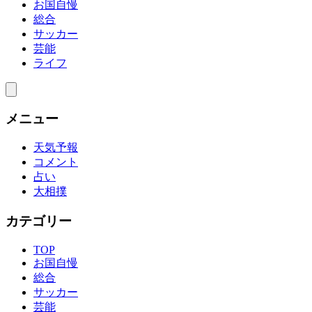
お国自慢
総合
サッカー
芸能
ライフ
メニュー
天気予報
コメント
占い
大相撲
カテゴリー
TOP
お国自慢
総合
サッカー
芸能