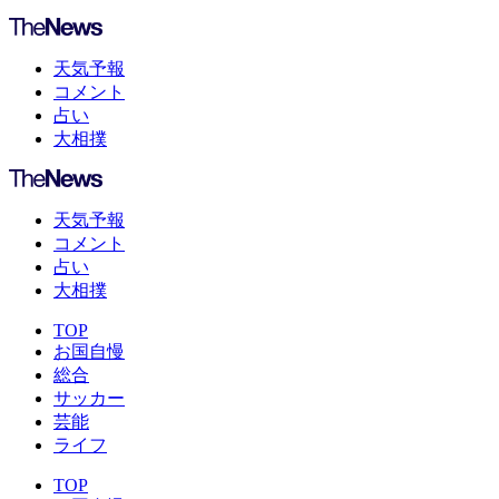
天気予報
コメント
占い
大相撲
天気予報
コメント
占い
大相撲
TOP
お国自慢
総合
サッカー
芸能
ライフ
TOP