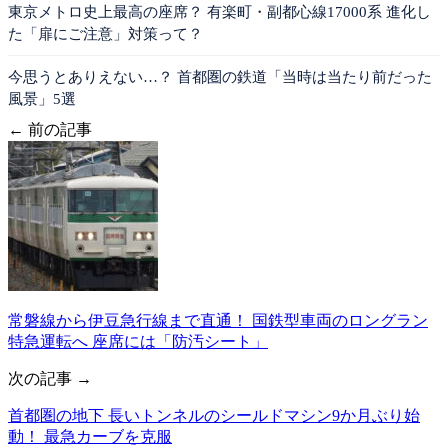
東京メトロ史上最高の座席？ 有楽町・副都心線17000系 進化し
た「扉にご注意」対策って？
今思うとありえない…？ 首都圏の鉄道「当時は当たり前だった
風景」5選
← 前の記事
常磐線から伊豆急行線まで直通！ 国鉄型車両のロングラン
特急運転へ 座席には「防汚シート」
次の記事 →
首都圏の地下 長いトンネルのシールドマシン9か月ぶり始
動！ 最急カーブを克服