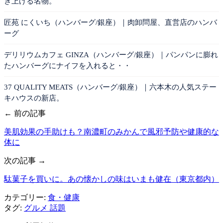
き上げる名物。
匠苑 にくいち（ハンバーグ/銀座）｜肉卸問屋、直営店のハンバ
ーグ
デリリウムカフェ GINZA（ハンバーグ/銀座）｜パンパンに膨れ
たハンバーグにナイフを入れると・・
37 QUALITY MEATS（ハンバーグ/銀座）｜六本木の人気ステー
キハウスの新店。
← 前の記事
美肌効果の手助けも？南濃町のみかんで風邪予防や健康的な
体に
次の記事 →
駄菓子を買いに。あの懐かしの味はいまも健在（東京都内）
カテゴリー:
食・健康
タグ:
グルメ
話題