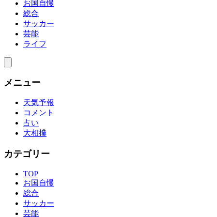
お国自慢
総合
サッカー
芸能
ライフ
メニュー
天気予報
コメント
占い
大相撲
カテゴリー
TOP
お国自慢
総合
サッカー
芸能