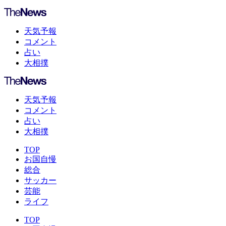
天気予報
コメント
占い
大相撲
天気予報
コメント
占い
大相撲
TOP
お国自慢
総合
サッカー
芸能
ライフ
TOP