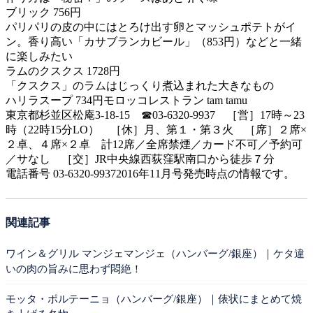
ブリック 756円
パリパリの皮の中にはとろけ出す卵とマッシュポテトがイ
ン。香り高い「カサブランカビール」（853円）などと一緒
に楽しみたい
ラムのクスクス 1728円
「クスクス」のラムはじっくり煮込まれた大きなもの
ハリラスープ 734円モロッコレストラン tam tamu
東京都杉並区松庵3-18-15 ☎03-6320-9937 ［営］17時～23
時（22時15分LO） ［休］月、第１・第３火 ［席］２席×
２卓、４席×２卓 計12席／全席禁煙／カード不可／予約可
／サなし ［交］JR中央線西荻窪駅南口から徒歩７分
電話番号 03-6320-99372016年11月号発売時点の情報です。
関連記事
ワイン＆グリル マンジェマンジェ（ハンバーグ/銀座）｜ケタ違
いの肉の旨みに思わず悶絶！
モッタ・ポルテーニョ（ハンバーグ/銀座）｜俵状にまとめて焼