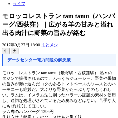
ライフ
モロッコレストラン tam tamu（ハンバ
ーグ/西荻窪）｜広がる羊の甘みと溢れ
出る肉汁に野菜の旨みが絡む
2017年9月27日 18:00
まとメシ
中
大
データセンター電力問題の解決策
モロッコレストラン tam tamu（最寄駅：西荻窪駅） 熱々の
タジンで提供されるので、ふっくらジューシー。野菜や果物
の旨みが溶け込んだコクのあるトマトベースのソ―スとのハ
ーモニーも絶妙だ。大ぶりな野菜がたっぷりなのもうれし
い。ラムは、イスラム法に則ったハラール認証の素材を使用
し、適切な処理がされているため臭みなどはない。苦手な人
にもぜひ試してほしい。
ラム肉のハンバーグ 1296円
作り方は「秘密！」のソースはあと引く味