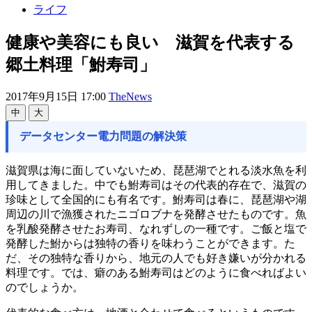
ライフ
健康や美容にも良い 滋賀を代表する
郷土料理「鮒寿司」
2017年9月15日 17:00
TheNews
中
大
データセンター電力問題の解決策
滋賀県は海に面していないため、琵琶湖でとれる淡水魚を利
用してきました。中でも鮒寿司はその代表的存在で、滋賀の
珍味として全国的にも有名です。鮒寿司は春に、琵琶湖や湖
周辺の川で漁獲されたニゴロブナを発酵させたものです。魚
を乳酸発酵させたお寿司、なれずしの一種です。ご飯と塩で
発酵した鮒からは独特の香りを味わうことができます。た
だ、その独特な香りから、地元の人でも好き嫌いが分かれる
料理です。では、癖のある鮒寿司はどのように食べればよい
のでしょうか。