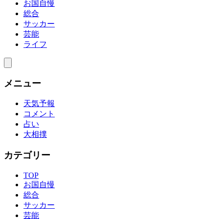
お国自慢
総合
サッカー
芸能
ライフ
メニュー
天気予報
コメント
占い
大相撲
カテゴリー
TOP
お国自慢
総合
サッカー
芸能