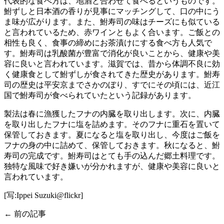
代表的な食べ方は、地酒と合わせて食べるというものです。
鮒ずしと日本酒の香りが見事にマッチングして、口の中にう
ま味が広がります。また、鮒寿司の味はチーズにも似ている
と言われているため、赤ワインともよく合います。ご飯との
相性も良く、食事の締めにお茶漬けにする食べ方も人気で
す。鮒寿司は乳酸菌が豊富で消化が良いことから、健康や美
容に良いと言われています。滋賀では、昔から体調不良に効
く健康食として鮒ずしが食されてきた歴史があります。鮒寿
司の歴史は平安京までさかのぼり、すでにその頃には、近江
国で鮒寿司が食べられていたという記録があります。
製法は春に漁獲したフナの内臓を取り出します。次に、内臓
を取り出したフナに塩を詰めます。そのフナに重石を置いて
保管しておきます。夏になると塩を取り出し、今度はご飯を
フナの身の中に詰めて、保管しておきます。秋になると、鮒
寿司の完成です。鮒寿司はとても手の込んだ郷土料理です。
独特な風味で好き嫌いが分かれますが、健康や美容に良いと
言われています。
[写:Ippei Suzuki@flickr]
← 前の記事