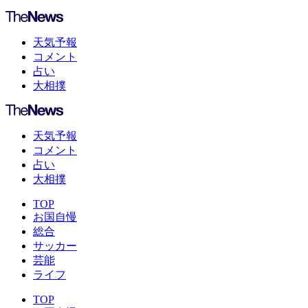
天気予報
コメント
占い
大相撲
天気予報
コメント
占い
大相撲
TOP
お国自慢
総合
サッカー
芸能
ライフ
TOP