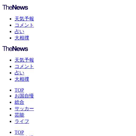
天気予報
コメント
占い
大相撲
天気予報
コメント
占い
大相撲
TOP
お国自慢
総合
サッカー
芸能
ライフ
TOP