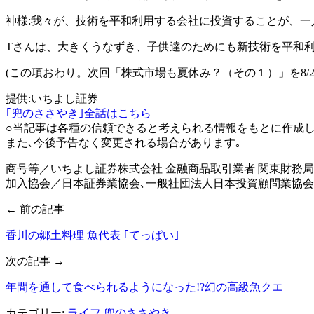
神様:我々が、技術を平和利用する会社に投資することが、
Tさんは、大きくうなずき、子供達のためにも新技術を平和
(この項おわり。次回「株式市場も夏休み？（その１）」を8/2
提供:いちよし証券
｢兜のささやき｣全話はこちら
○当記事は各種の信頼できると考えられる情報をもとに作成し
また､今後予告なく変更される場合があります｡
商号等／いちよし証券株式会社 金融商品取引業者 関東財務局長
加入協会／日本証券業協会､一般社団法人日本投資顧問業協会
← 前の記事
香川の郷土料理 魚代表 ｢てっぱい｣
次の記事 →
年間を通して食べられるようになった!?幻の高級魚クエ
カテゴリー:
ライフ
兜のささやき