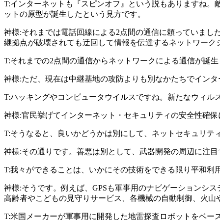
T:インターネットも『スピンオフ』という説もありますね
ットの原型が誕生したという見方です。
神様:それまでは電話回線による2点間の通信に頼っていま
継拠点が破壊されても迂回して情報を伝達するネットワーク
T:それまでの2点間の通信からネットワークによる通信が誕
神様:ただ、現在は中継基地の攻防よりも別なかたちでイン
T:ハッキングやコンピュータウイルスですね。新たなウィ
神様:官民挙げてインターネット・セキュリティの安全性確保
T:そうなると、良いかどうかは別にして、ネットセキュリテ
神様:その通りです。善悪は別として、武器開発の周辺に注
T:我々ができることは、いかにその技術をできる限り平和利
神様:そうです。例えば、GPSも軍事用のナビゲーションシ
高齢者やこどもの見守りサービス、各機械の自動制御、火山
T:米国メーカーが軍事用に開発した地雷探査ロボットをベ