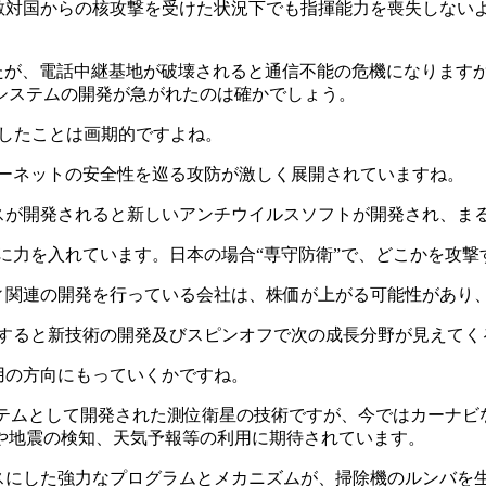
。敵対国からの核攻撃を受けた状況下でも指揮能力を喪失しない
したが、電話中継基地が破壊されると通信不能の危機になります
システムの開発が急がれたのは確かでしょう。
生したことは画期的ですよね。
ターネットの安全性を巡る攻防が激しく展開されていますね。
ルスが開発されると新しいアンチウイルスソフトが開発され、ま
に力を入れています。日本の場合“専守防衛”で、どこかを攻撃
ィ関連の開発を行っている会社は、株価が上がる可能性があり
目すると新技術の開発及びスピンオフで次の成長分野が見えてく
用の方向にもっていくかですね。
ステムとして開発された測位衛星の技術ですが、今ではカーナ
や地震の検知、天気予報等の利用に期待されています。
ースにした強力なプログラムとメカニズムが、掃除機のルンバを