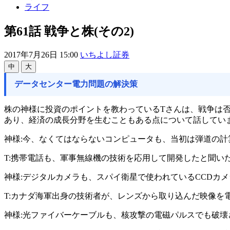
ライフ
第61話 戦争と株(その2)
2017年7月26日 15:00
いちよし証券
中
大
データセンター電力問題の解決策
株の神様に投資のポイントを教わっているTさんは、戦争は
あり、経済の成長分野を生むこともある点について話してい
神様:今、なくてはならないコンピュータも、当初は弾道の
T:携帯電話も、軍事無線機の技術を応用して開発したと聞い
神様:デジタルカメラも、スパイ衛星で使われているCCDカ
T:カナダ海軍出身の技術者が、レンズから取り込んだ映像を
神様:光ファイバーケーブルも、核攻撃の電磁パルスでも破