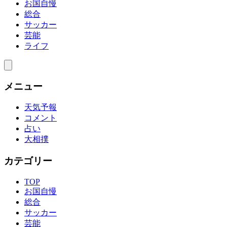
お国自慢
総合
サッカー
芸能
ライフ
メニュー
天気予報
コメント
占い
大相撲
カテゴリー
TOP
お国自慢
総合
サッカー
芸能