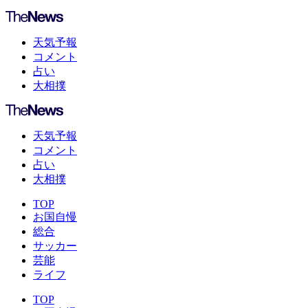
天気予報
コメント
占い
大相撲
天気予報
コメント
占い
大相撲
TOP
お国自慢
総合
サッカー
芸能
ライフ
TOP