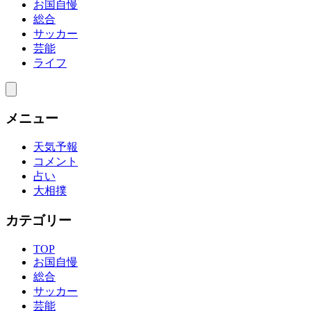
お国自慢
総合
サッカー
芸能
ライフ
メニュー
天気予報
コメント
占い
大相撲
カテゴリー
TOP
お国自慢
総合
サッカー
芸能