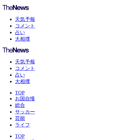
天気予報
コメント
占い
大相撲
天気予報
コメント
占い
大相撲
TOP
お国自慢
総合
サッカー
芸能
ライフ
TOP