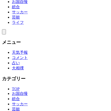
お国自慢
総合
サッカー
芸能
ライフ
メニュー
天気予報
コメント
占い
大相撲
カテゴリー
TOP
お国自慢
総合
サッカー
芸能