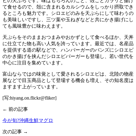
ビの天ぷらです。味はもちろんのこと、殻ごとカラリと揚げ
て食せるので、殻に含まれるカルシウムをしっかり摂取でき
るところも魅力です。シロエビのみを天ぷらにして味わうの
も美味しいですし、三ツ葉や玉ねぎなどと共にかき揚げにし
ても風味豊かに味わえます。
天ぷらをそのままおつまみやおかずとして食べるほか、天丼
に仕立てた物も高い人気を誇っています。最近では、名産品
を提供する道の駅などで、ハンバーガーのバンズにシロエビ
のかき揚げを挟んだシロエビバーガーも登場し、若い世代を
中心に注目を集めています。
富山ならではの味覚として愛されるシロエビは、北陸の物産
展などで目玉商品として登場する機会も増え、その知名度は
ますます上がっています。
[写:hiyang.on.flickr@fliker]
← 前の記事
今が旬?沖縄生鮮マグロ
次の記事 →