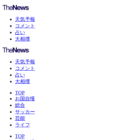
天気予報
コメント
占い
大相撲
天気予報
コメント
占い
大相撲
TOP
お国自慢
総合
サッカー
芸能
ライフ
TOP