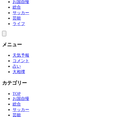
お国自慢
総合
サッカー
芸能
ライフ
メニュー
天気予報
コメント
占い
大相撲
カテゴリー
TOP
お国自慢
総合
サッカー
芸能