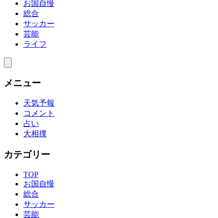
お国自慢
総合
サッカー
芸能
ライフ
メニュー
天気予報
コメント
占い
大相撲
カテゴリー
TOP
お国自慢
総合
サッカー
芸能