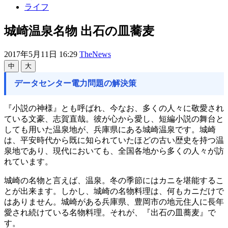
ライフ
城崎温泉名物 出石の皿蕎麦
2017年5月11日 16:29
TheNews
中
大
データセンター電力問題の解決策
『小説の神様』とも呼ばれ、今なお、多くの人々に敬愛され
ている文豪、志賀直哉。彼が心から愛し、短編小説の舞台と
しても用いた温泉地が、兵庫県にある城崎温泉です。城崎
は、平安時代から既に知られていたほどの古い歴史を持つ温
泉地であり、現代においても、全国各地から多くの人々が訪
れています。
城崎の名物と言えば、温泉。冬の季節にはカニを堪能するこ
とが出来ます。しかし、城崎の名物料理は、何もカニだけで
はありません。城崎がある兵庫県、豊岡市の地元住人に長年
愛され続けている名物料理。それが、『出石の皿蕎麦』で
す。