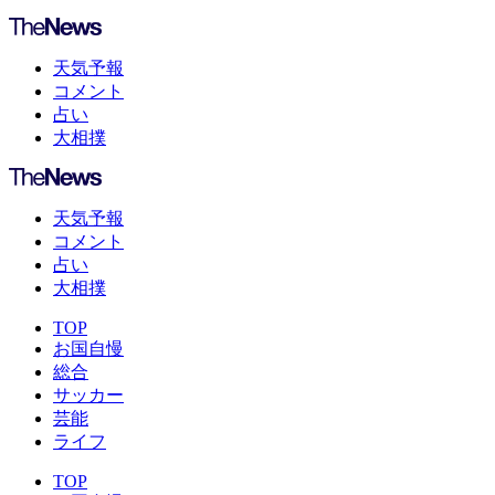
天気予報
コメント
占い
大相撲
天気予報
コメント
占い
大相撲
TOP
お国自慢
総合
サッカー
芸能
ライフ
TOP