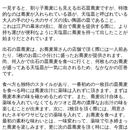
一見すると、割り子蕎麦にも見える出石皿蕎麦ですが、特徴
的なのは蕎麦が入れられている器が、天塩皿と呼ばれている
大人の手のひら大のサイズの浅い陶器の皿であること。
これは江戸の幕末の頃に、屋台で蕎麦を提供する際に、より
持ち運びが便利なように天塩皿に蕎麦を持って出したことが
始まりだとされています。
出石の皿蕎麦は、お蕎麦屋さんの店舗で頂く際には一人前あ
たり、5枚のお皿に小分けに盛ったお蕎麦が提供されます。
尚、何人かで出石の皿蕎麦を食べに行くと、何枚ものお蕎麦
が盛ってある天塩皿が一気に出されるため、なかなかの圧巻
です。
食べ方も独特のスタイルがあり、一番初めの一枚目の皿蕎麦
を食べる時には蕎麦出汁に薬味は入れずに頂きます。まずは
蕎麦本来の味を確かめるためです。また、蕎麦出汁自体も、
薬味を入れていなくてもカツオと昆布の濃厚なお出汁の味を
楽しむことが出来ます。次に、2枚目を頂く際には、用意さ
れたネギやワサビなどの薬味を入れて、お蕎麦を食べます。
最初の素朴な味わいとは、一味変わって、薬味で引き締まっ
た蕎麦を楽しみます。更に次の皿蕎麦を頂く時には、今度は