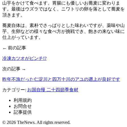
山芋をかけて食べます。胃腸にも優しいお蕎麦に変わりま
す。最後はウズラではなく、ニワトリの卵を落として蕎麦を
頂きます。
蕎麦自体は、素朴でさっぱりとした味わいですが、薬味や山
芋、生卵などの様々な食べ方が挑戦でき、飽きの来ない味に
仕上がっています。
← 前の記事
冷凍カツオがピンチ!?
次の記事 →
昨年不漁だった仁淀川と四万十川のアユの遡上が良好です
カテゴリー:
お国自慢
二十四節季食材
利用規約
お問合せ
記事提供
© 2026 TheNews. All rights reserved.