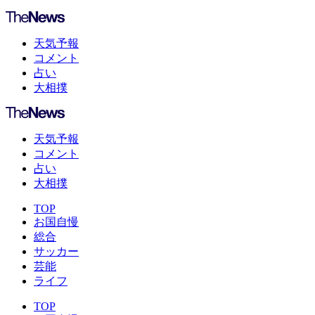
天気予報
コメント
占い
大相撲
天気予報
コメント
占い
大相撲
TOP
お国自慢
総合
サッカー
芸能
ライフ
TOP