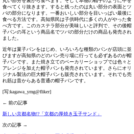
丸い部分を裏から食べます。そして本物の帽子のように中を
食べてくり抜きます。すると残ったのは丸い部分の表面とツ
バの部分になります。一番おいしい部分を目いっぱい最後に
食べる方法です。高知県民は子供時代に多くの人がやった食
べ方です。このカステラ部分が美味しいと評判で、その後帽
子パンの耳という商品名でツバの部分だけの商品も発売され
ました。
近年は菓子パンをはじめ、いろいろな種類のパンが店頭に並
びますが高知県のどのパン売り場に行っても必ずあるのが帽
子パンです。また焼き立てのベーカリーショップでは色々と
アレンジを加えた帽子パンも発売されています。さらにオリ
ジナル製法の巨大帽子パンも販売されています。それでも売
れ筋は昔からある普通の帽子パンです。
[写:kagawa_ymg@fliker]
← 前の記事
新しい京都名物!?「京都の厚焼き玉子サンド」
次の記事 →