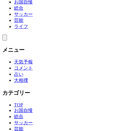
お国自慢
総合
サッカー
芸能
ライフ
メニュー
天気予報
コメント
占い
大相撲
カテゴリー
TOP
お国自慢
総合
サッカー
芸能