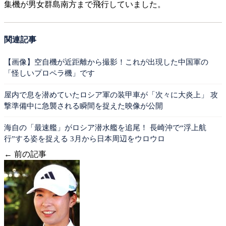
集機が男女群島南方まで飛行していました。
関連記事
【画像】空自機が近距離から撮影！これが出現した中国軍の
「怪しいプロペラ機」です
屋内で息を潜めていたロシア軍の装甲車が「次々に大炎上」 攻
撃準備中に急襲される瞬間を捉えた映像が公開
海自の「最速艦」がロシア潜水艦を追尾！ 長崎沖で“浮上航
行”する姿を捉える 3月から日本周辺をウロウロ
← 前の記事