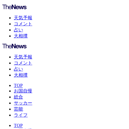
天気予報
コメント
占い
大相撲
天気予報
コメント
占い
大相撲
TOP
お国自慢
総合
サッカー
芸能
ライフ
TOP