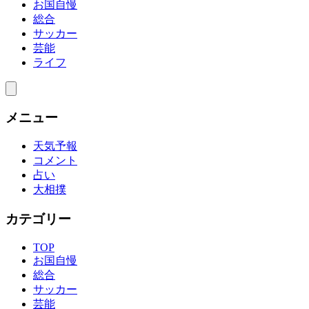
お国自慢
総合
サッカー
芸能
ライフ
メニュー
天気予報
コメント
占い
大相撲
カテゴリー
TOP
お国自慢
総合
サッカー
芸能