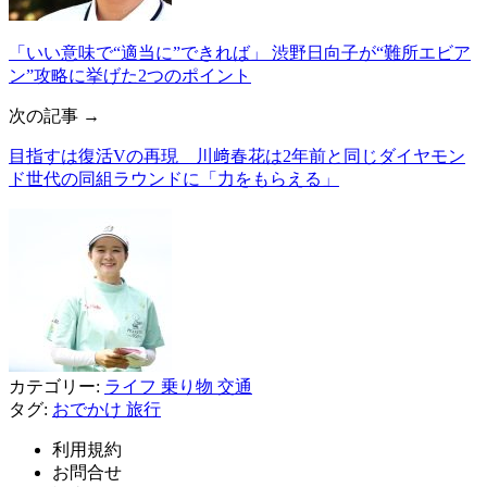
「いい意味で“適当に”できれば」 渋野日向子が“難所エビア
ン”攻略に挙げた2つのポイント
次の記事 →
目指すは復活Vの再現 川﨑春花は2年前と同じダイヤモン
ド世代の同組ラウンドに「力をもらえる」
カテゴリー:
ライフ
乗り物
交通
タグ:
おでかけ
旅行
利用規約
お問合せ