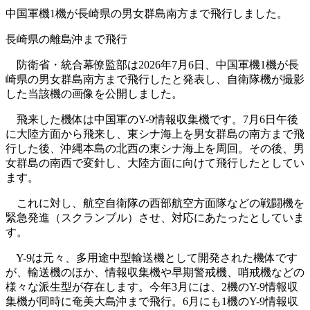
中国軍機1機が長崎県の男女群島南方まで飛行しました。
長崎県の離島沖まで飛行
防衛省・統合幕僚監部は2026年7月6日、中国軍機1機が長
崎県の男女群島南方まで飛行したと発表し、自衛隊機が撮影
した当該機の画像を公開しました。
飛来した機体は中国軍のY-9情報収集機です。7月6日午後
に大陸方面から飛来し、東シナ海上を男女群島の南方まで飛
行した後、沖縄本島の北西の東シナ海上を周回。その後、男
女群島の南西で変針し、大陸方面に向けて飛行したとしてい
ます。
これに対し、航空自衛隊の西部航空方面隊などの戦闘機を
緊急発進（スクランブル）させ、対応にあたったとしていま
す。
Y-9は元々、多用途中型輸送機として開発された機体です
が、輸送機のほか、情報収集機や早期警戒機、哨戒機などの
様々な派生型が存在します。今年3月には、2機のY-9情報収
集機が同時に奄美大島沖まで飛行。6月にも1機のY-9情報収