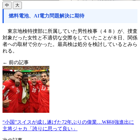
中
大
燃料電池、AI電力問題解決に期待
東京地検特捜部に所属していた男性検事（４８）が、捜査
対象だった女性と不適切な交際をしていたことが８日、関係
者への取材で分かった。最高検は処分を検討しているとみら
れる。
← 前の記事
“小国”スイスが成し遂げた72年ぶりの偉業…W杯8強進出に
主将ジャカ「誇りに思って良い」