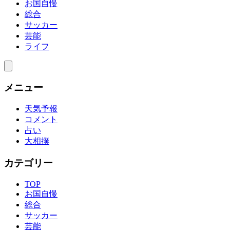
お国自慢
総合
サッカー
芸能
ライフ
メニュー
天気予報
コメント
占い
大相撲
カテゴリー
TOP
お国自慢
総合
サッカー
芸能