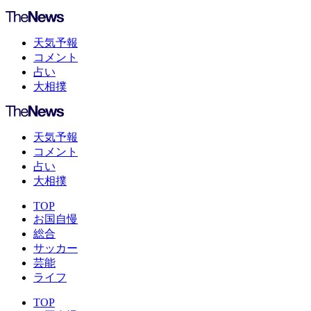
天気予報
コメント
占い
大相撲
天気予報
コメント
占い
大相撲
TOP
お国自慢
総合
サッカー
芸能
ライフ
TOP