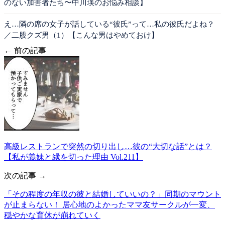
のない加害者たち〜中川瑛のお悩み相談】
え…隣の席の女子が話している“彼氏”って…私の彼氏だよね？
／二股クズ男（1）【こんな男はやめておけ】
← 前の記事
高級レストランで突然の切り出し…彼の“大切な話”とは？
【私が義妹と縁を切った理由 Vol.211】
次の記事 →
「その程度の年収の彼と結婚していいの？」同期のマウント
が止まらない！ 居心地のよかったママ友サークルが一変、
穏やかな育休が崩れていく