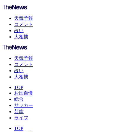
天気予報
コメント
占い
大相撲
天気予報
コメント
占い
大相撲
TOP
お国自慢
総合
サッカー
芸能
ライフ
TOP