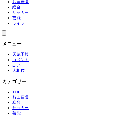
お国自慢
総合
サッカー
芸能
ライフ
メニュー
天気予報
コメント
占い
大相撲
カテゴリー
TOP
お国自慢
総合
サッカー
芸能