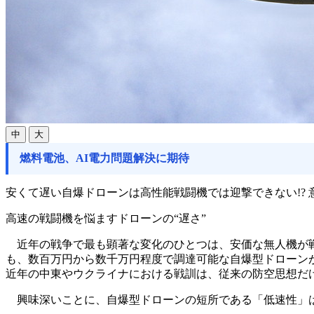
中
大
燃料電池、AI電力問題解決に期待
安くて遅い自爆ドローンは高性能戦闘機では迎撃できない!?
高速の戦闘機を悩ますドローンの“遅さ”
近年の戦争で最も顕著な変化のひとつは、安価な無人機が戦
も、数百万円から数千万円程度で調達可能な自爆型ドローン
近年の中東やウクライナにおける戦訓は、従来の防空思想だ
興味深いことに、自爆型ドローンの短所である「低速性」