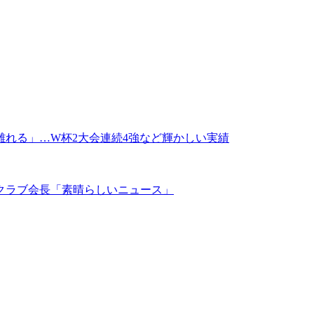
れる」…W杯2大会連続4強など輝かしい実績
クラブ会長「素晴らしいニュース」