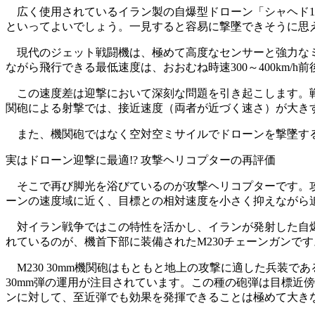
広く使用されているイラン製の自爆型ドローン「シャヘド136
といってよいでしょう。一見すると容易に撃墜できそうに思
現代のジェット戦闘機は、極めて高度なセンサーと強力なミ
ながら飛行できる最低速度は、おおむね時速300～400km
この速度差は迎撃において深刻な問題を引き起こします。戦
関砲による射撃では、接近速度（両者が近づく速さ）が大き
また、機関砲ではなく空対空ミサイルでドローンを撃墜する
実はドローン迎撃に最適!? 攻撃ヘリコプターの再評価
そこで再び脚光を浴びているのが攻撃ヘリコプターです。攻撃
ーンの速度域に近く、目標との相対速度を小さく抑えながら
対イラン戦争ではこの特性を活かし、イランが発射した自爆
れているのが、機首下部に装備されたM230チェーンガンです
M230 30mm機関砲はもともと地上の攻撃に適した兵装
30mm弾の運用が注目されています。この種の砲弾は目標近
ンに対して、至近弾でも効果を発揮できることは極めて大き