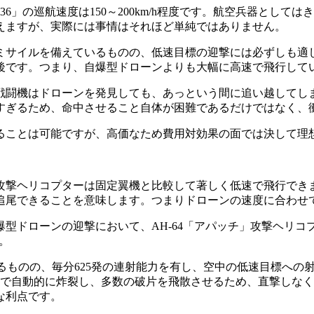
」の巡航速度は150～200km/h程度です。航空兵器として
えますが、実際には事情はそれほど単純ではありません。
サイルを備えているものの、低速目標の迎撃には必ずしも適
/h前後です。つまり、自爆型ドローンよりも大幅に高速で飛行し
闘機はドローンを発見しても、あっという間に追い越してし
すぎるため、命中させること自体が困難であるだけではなく、
ことは可能ですが、高価なため費用対効果の面では決して理
ヘリコプターは固定翼機と比較して著しく低速で飛行できます。
追尾できることを意味します。つまりドローンの速度に合わせ
型ドローンの迎撃において、AH-64「アパッチ」攻撃ヘリコ
。
であるものの、毎分625発の連射能力を有し、空中の低速目標へ
傍で自動的に炸裂し、多数の破片を飛散させるため、直撃しな
な利点です。