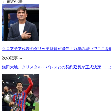
← 前の記事
クロアチア代表のダリッチ監督が退任「万感の思いでここを離
次の記事 →
鎌田大地、クリスタル・パレスとの契約延長が正式決定！…