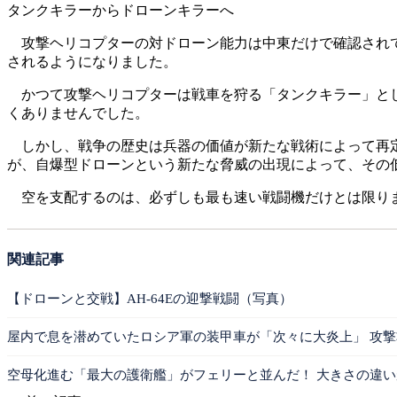
タンクキラーからドローンキラーへ
攻撃ヘリコプターの対ドローン能力は中東だけで確認されてい
されるようになりました。
かつて攻撃ヘリコプターは戦車を狩る「タンクキラー」とし
くありませんでした。
しかし、戦争の歴史は兵器の価値が新たな戦術によって再定
が、自爆型ドローンという新たな脅威の出現によって、その
空を支配するのは、必ずしも最も速い戦闘機だけとは限りま
関連記事
【ドローンと交戦】AH-64Eの迎撃戦闘（写真）
屋内で息を潜めていたロシア軍の装甲車が「次々に大炎上」 攻
空母化進む「最大の護衛艦」がフェリーと並んだ！ 大きさの違