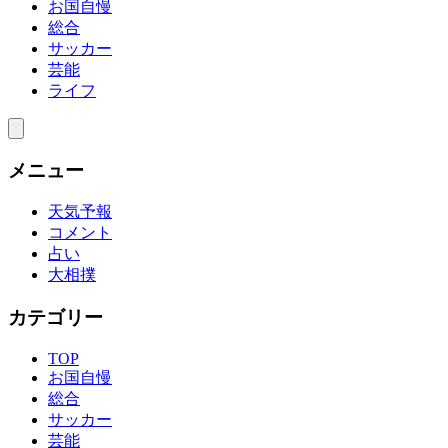
お国自慢
総合
サッカー
芸能
ライフ
メニュー
天気予報
コメント
占い
大相撲
カテゴリー
TOP
お国自慢
総合
サッカー
芸能