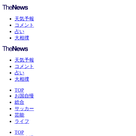
天気予報
コメント
占い
大相撲
天気予報
コメント
占い
大相撲
TOP
お国自慢
総合
サッカー
芸能
ライフ
TOP