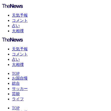
天気予報
コメント
占い
大相撲
天気予報
コメント
占い
大相撲
TOP
お国自慢
総合
サッカー
芸能
ライフ
TOP