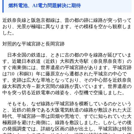
燃料電池、AI電力問題解決に期待
近鉄奈良線と阪急京都線は、昔の都の跡に線路が突っ切って
おり、光景が極端に異なります。その模様を空から観察しま
した。
対照的な平城宮跡と長岡宮跡
日本全国の鉄道は、ときに古の都の中を線路が延びていま
す。近畿日本鉄道（近鉄）大和西大寺駅（奈良県奈良市）の
すぐ南東側には、世界遺産の平城宮跡があります。平城宮跡
は710（和銅3）年に藤原京から遷都された平城京の中心で
す。史跡は広大な草地となっており、その中心部を近鉄奈良
線大和西大寺～新大宮間の線路が貫いています。世界遺産の
中を突っ切る近鉄電車の雄姿を、小型機で空撮しました。
そもそも、なぜ線路が平城宮跡を横断しているのかという
と、近鉄の前身である大阪電気軌道の線路が敷設された大正
時代、平城宮跡一帯は田畑や荒地で、すでに知られていた大
極殿跡を避けた南側に、線路を敷設しました。しかしその後
の発掘調査では、詳細な区画の跡が出土し、平城宮跡は特別