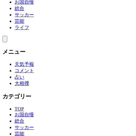
お国自慢
総合
サッカー
芸能
ライフ
メニュー
天気予報
コメント
占い
大相撲
カテゴリー
TOP
お国自慢
総合
サッカー
芸能