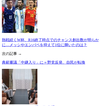
熱戦続くW杯、R16終了時点でのチャンス創出数が明らか
に…メッシやエンバペを抑えて1位に輝いたのは？
次の記事 →
典範審議「中継入り」に＝野党反発、自民が転換