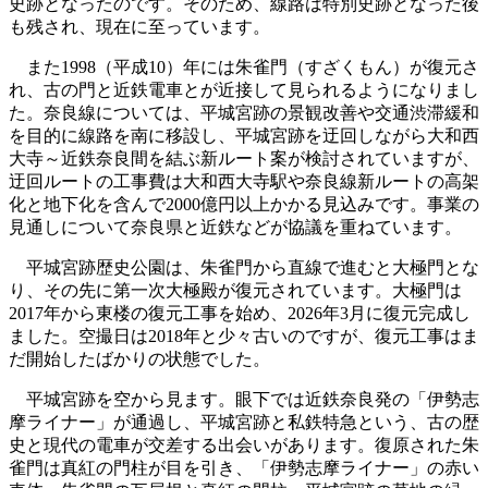
史跡となったのです。そのため、線路は特別史跡となった後
も残され、現在に至っています。
また1998（平成10）年には朱雀門（すざくもん）が復元さ
れ、古の門と近鉄電車とが近接して見られるようになりまし
た。奈良線については、平城宮跡の景観改善や交通渋滞緩和
を目的に線路を南に移設し、平城宮跡を迂回しながら大和西
大寺～近鉄奈良間を結ぶ新ルート案が検討されていますが、
迂回ルートの工事費は大和西大寺駅や奈良線新ルートの高架
化と地下化を含んで2000億円以上かかる見込みです。事業の
見通しについて奈良県と近鉄などが協議を重ねています。
平城宮跡歴史公園は、朱雀門から直線で進むと大極門とな
り、その先に第一次大極殿が復元されています。大極門は
2017年から東楼の復元工事を始め、2026年3月に復元完成し
ました。空撮日は2018年と少々古いのですが、復元工事はま
だ開始したばかりの状態でした。
平城宮跡を空から見ます。眼下では近鉄奈良発の「伊勢志
摩ライナー」が通過し、平城宮跡と私鉄特急という、古の歴
史と現代の電車が交差する出会いがあります。復原された朱
雀門は真紅の門柱が目を引き、「伊勢志摩ライナー」の赤い