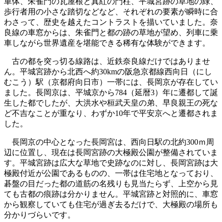
車体、朱雀門の瓦屋根と真紅の門柱、平城宮跡の草地の緑、
歩行者用の小さな踏切などなど、それぞれの要素が瞬時に合
わさって、歴史を越えたコントラストを描いていました。奈
良線の車窓からは、朱雀門と都の跡の草地が望め、列車に乗
車しながら世界遺産を堪能できる稀有な体験ができます。
古の都を突っ切る線路は、近鉄奈良線だけではありませ
ん。平城宮跡から北西へ約30kmの阪急京都線西向日（にし
むこう）駅（京都府向日市）一帯には、長岡京が存在してい
ました。長岡京は、平城京から784（延暦3）年に遷都して誕
生した都でしたが、大洪水や桓武天皇の弟、早良親王の死な
ど不吉なことが重なり、わずか10年で平安京へと遷都されま
した。
長岡京の中心となった長岡宮は、西向日駅の北約300ｍ周
辺に位置し、現在は長岡宮跡の大極殿公園が整備されていま
す。平城宮跡は広大な草地で史跡なのに対し、長岡宮跡は大
極殿付近が公園であるものの、一帯は住宅地となっており、
碁盤の目だった都の道筋の名残りも見当たらず、上空から見
ても古都の痕跡は分かりません。平城宮跡と対照的に、車窓
から観察していても住宅が過ぎ去るだけで、大極殿の場所も
分かりづらいです。