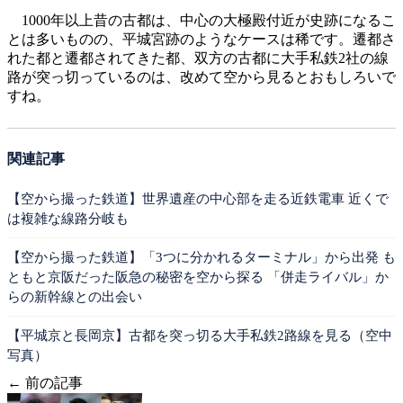
1000年以上昔の古都は、中心の大極殿付近が史跡になるこ
とは多いものの、平城宮跡のようなケースは稀です。遷都さ
れた都と遷都されてきた都、双方の古都に大手私鉄2社の線
路が突っ切っているのは、改めて空から見るとおもしろいで
すね。
関連記事
【空から撮った鉄道】世界遺産の中心部を走る近鉄電車 近くで
は複雑な線路分岐も
【空から撮った鉄道】「3つに分かれるターミナル」から出発 も
ともと京阪だった阪急の秘密を空から探る 「併走ライバル」か
らの新幹線との出会い
【平城京と長岡京】古都を突っ切る大手私鉄2路線を見る（空中
写真）
← 前の記事